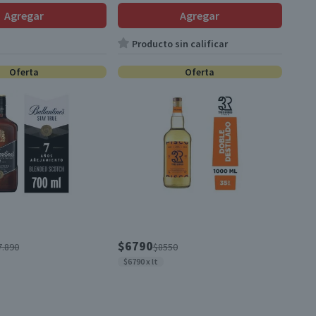
Agregar
Agregar
Producto sin calificar
Oferta
Oferta
$6790
7.890
$8550
$6790 x lt