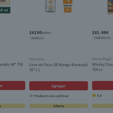
$6190
$81.490
$8850
$108.653 x lt
$6190 x lt
Chivas Regal
Tres Erres
andés 40° 750
Whisky Chiv
Licor de Pisco 3R Mango Maracuyá
750 cc
35° 1 L
ar
Agregar
5.0
Producto sin calificar
a
Oferta