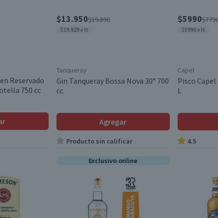
$13.950
$5990
$19.890
$779
$19.929 x lt
$5990 x lt
Tanqueray
Capel
men Reservado
Gin Tanqueray Bossa Nova 30° 700
Pisco Capel 
tella 750 cc
cc
L
ar
Agregar
Producto sin calificar
4.5
Exclusivo online