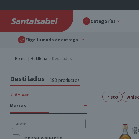
Categorías
Elige tu modo de entrega
Home
Botilleria
Destilados
Destilados
193 productos
Volver
Pisco
Whisk
-
Marcas
Johnnie Walker
(8)