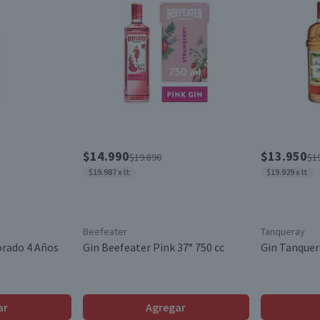
$14.990
$13.950
$19.890
$1
$19.987 x lt
$19.929 x lt
Beefeater
Tanqueray
orado 4 Años
Gin Beefeater Pink 37° 750 cc
Gin Tanquera
ar
Agregar