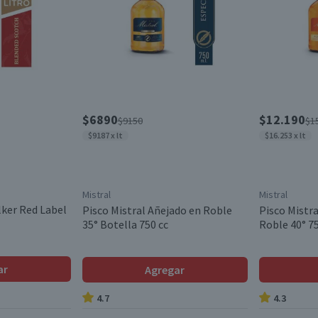
$6890
$12.190
$9150
$1
$9187 x lt
$16.253 x lt
Mistral
Mistral
ker Red Label
Pisco Mistral Añejado en Roble
Pisco Mistr
35° Botella 750 cc
Roble 40° 75
ar
Agregar
4.7
4.3