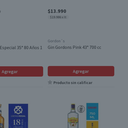
$13.990
0
$19.986 x lt
Gordon´s
Gin Gordons Pink 43° 700 cc
Especial 35° 80 Años 1
Agregar
Agregar
Producto sin calificar