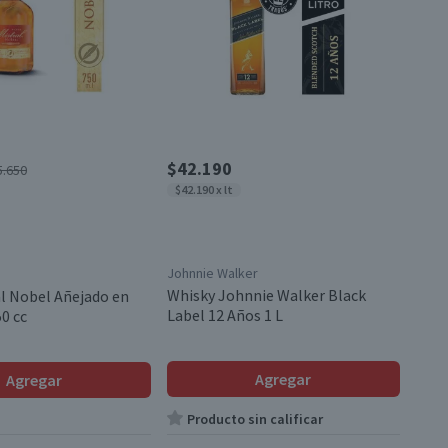
$42.190
5.650
$42.190 x lt
Johnnie Walker
Whisky Johnnie Walker Black
al Nobel Añejado en
Label 12 Años 1 L
0 cc
Agregar
Agregar
Producto sin calificar