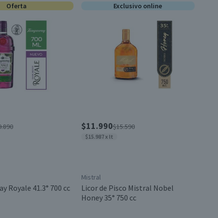
Oferta
Exclusivo online
$11.990
9.890
$15.590
$15.987 x lt
Mistral
y Royale 41.3° 700 cc
Licor de Pisco Mistral Nobel
Honey 35° 750 cc