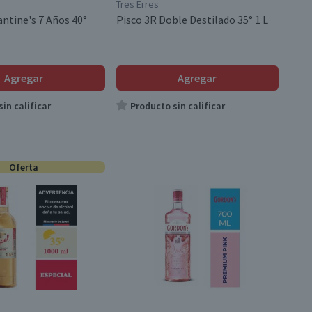
Tres Erres
antine's 7 Años 40°
Pisco 3R Doble Destilado 35° 1 L
Agregar
Agregar
in calificar
Producto sin calificar
Oferta