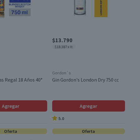
$13.790
$18.387 x lt
Gordon´s
as Regal 18 Años 40°
Gin Gordon's London Dry 750 cc
Agregar
Agregar
5.0
Oferta
Oferta