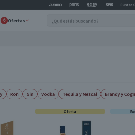
Puntos 
Ofertas
y
Ron
Gin
Vodka
Tequila y Mezcal
Brandy y Cog
Oferta
Ex