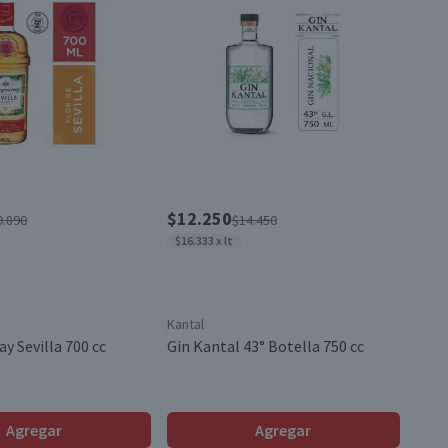
$12.250
9.890
$14.450
$16.333 x lt
Kantal
y Sevilla 700 cc
Gin Kantal 43° Botella 750 cc
Agregar
Agregar