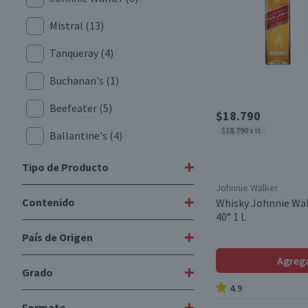
Mistral
(13)
Tanqueray
(4)
Buchanan's
(1)
Beefeater
(5)
$18.790
$18.790 x lt
Ballantine's
(4)
Tres Erres
(5)
+
Tipo de Producto
Johnnie Walker
Alto Del Carmen
(12)
+
Contenido
Whisky Johnnie Wal
Whisky
(42)
40° 1 L
Capel
(3)
Pisco
(59)
+
País de Origen
1 L
(15)
Gordon´s
(2)
Gin
(25)
Agreg
700 cc
(18)
+
Grado
Jameson
(1)
Argentina
(8)
Ron
(28)
4.9
750 cc
(1)
Chivas Regal
(3)
Brasil
(4)
+
Formato