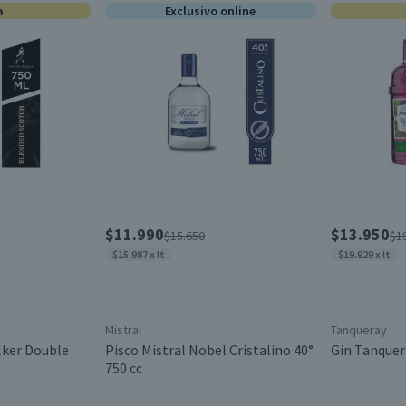
a
Exclusivo online
$11.990
$13.950
$15.650
$1
$15.987 x lt
$19.929 x lt
Mistral
Tanqueray
lker Double
Pisco Mistral Nobel Cristalino 40°
Gin Tanquera
750 cc