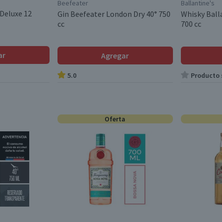
Beefeater
Ballantine's
Deluxe 12
Gin Beefeater London Dry 40° 750
Whisky Ball
cc
700 cc
ar
Agregar
5.0
Producto s
Oferta