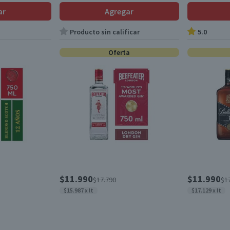
ar
Agregar
Producto sin calificar
5.0
Oferta
$11.990
$11.990
$17.790
$1
$15.987 x lt
$17.129 x lt