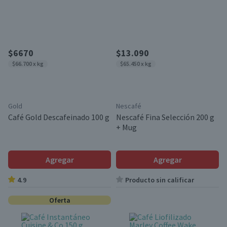
$6670
$13.090
$66.700 x kg
$65.450 x kg
Gold
Nescafé
Café Gold Descafeinado 100 g
Nescafé Fina Selección 200 g
+ Mug
Agregar
Agregar
4.9
Producto sin calificar
Oferta