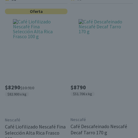
Oferta
$8290
$8790
$10.910
$51.706 x kg
$82.900 x kg
Nescafé
Nescafé
Café Descafeinado Nescafé
Café Liofilizado Nescafé Fina
Decaf Tarro 170 g
Selección Alta Rica Frasco