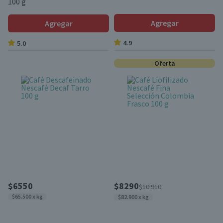
100 g
Agregar
Agregar
4.9
5.0
Oferta
$6550
$8290
$10.910
$65.500 x kg
$82.900 x kg