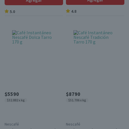
Agregar
4.8
5.0
$5590
$8790
$32.882 x kg
$51.706 x kg
Nescafé
Nescafé