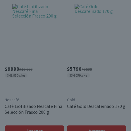
$9990
$5790
$13.090
$8690
$49.950 x kg
$34.059 x kg
Nescafé
Gold
Café Liofilizado Nescafé Fina
Café Gold Descafeinado 170 g
Selección Frasco 200 g
Agregar
Agregar