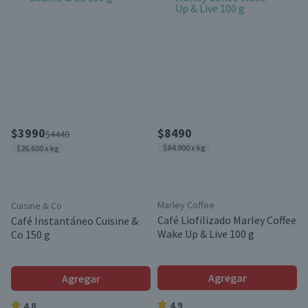
$3990
$8490
$4440
$84.900 x kg
$26.600 x kg
Marley Coffee
Cuisine & Co
Café Liofilizado Marley Coffee
Café Instantáneo Cuisine &
Wake Up & Live 100 g
Co 150 g
Agregar
Agregar
4.9
4.8