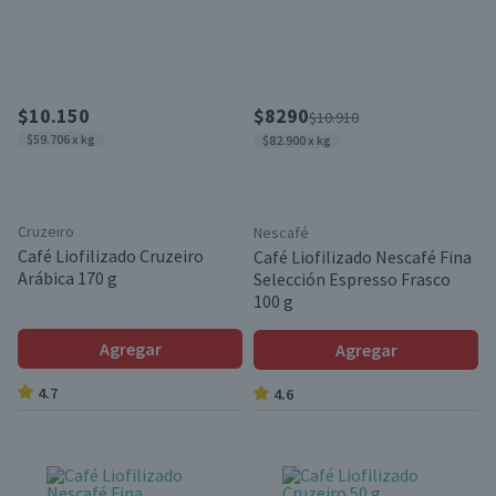
$10.150
$8290
$10.910
$59.706 x kg
$82.900 x kg
Cruzeiro
Nescafé
Café Liofilizado Cruzeiro
Café Liofilizado Nescafé Fina
Arábica 170 g
Selección Espresso Frasco
100 g
Agregar
Agregar
4.7
4.6