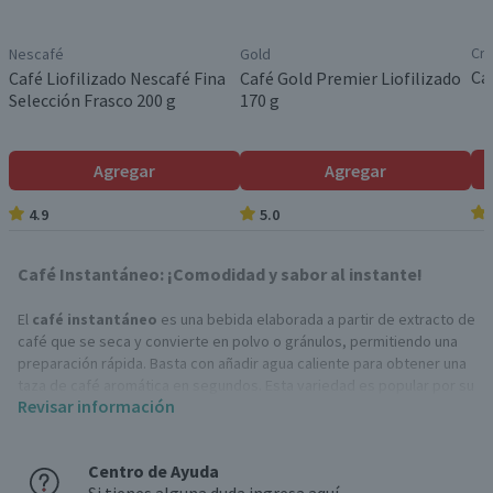
Cru
Nescafé
Gold
Ca
Café Liofilizado Nescafé Fina
Café Gold Premier Liofilizado
Selección Frasco 200 g
170 g
Agregar
Agregar
4.9
5.0
Café Instantáneo: ¡Comodidad y sabor al instante!
El
café instantáneo
es una bebida elaborada a partir de extracto de
café que se seca y convierte en polvo o gránulos, permitiendo una
preparación rápida. Basta con añadir agua caliente para obtener una
taza de café aromática en segundos. Esta variedad es popular por su
Revisar información
facilidad de uso y larga vida útil.
Beneficios del café instantáneo
Centro de Ayuda
Estos tipos de cafés ofrecen varios beneficios que lo hacen