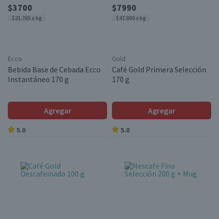
$3700
$7990
$21.765 x kg
$47.000 x kg
Ecco
Gold
Bebida Base de Cebada Ecco
Café Gold Primera Selección
Instantáneo 170 g
170 g
Agregar
Agregar
5.0
5.0