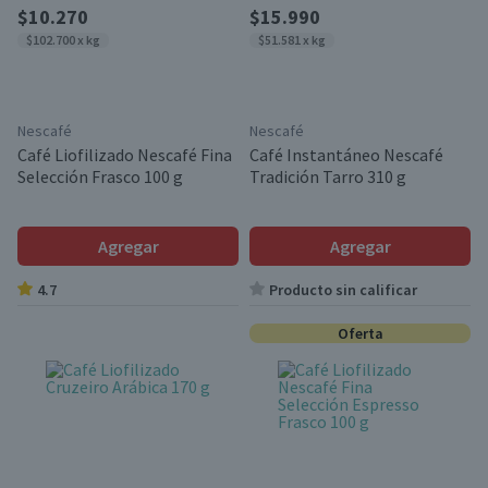
$10.270
$15.990
$102.700 x kg
$51.581 x kg
Nescafé
Nescafé
Café Liofilizado Nescafé Fina
Café Instantáneo Nescafé
Selección Frasco 100 g
Tradición Tarro 310 g
Agregar
Agregar
4.7
Producto sin calificar
Oferta