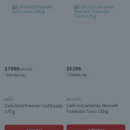
$7990
$5290
$10.390
$44.083 x kg
$47.000 x kg
Nescafé
Gold
Café Instantáneo Nescafé
Café Gold Premier Liofilizado
Tradición Tarro 120 g
170 g
Agregar