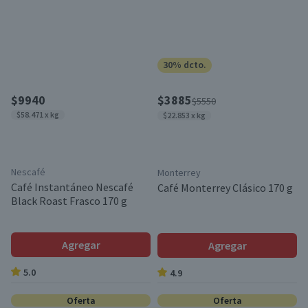
30% dcto.
$9940
$3885
$5550
$58.471 x kg
$22.853 x kg
Nescafé
Monterrey
Café Instantáneo Nescafé
Café Monterrey Clásico 170 g
Black Roast Frasco 170 g
Agregar
Agregar
5.0
4.9
Oferta
Oferta