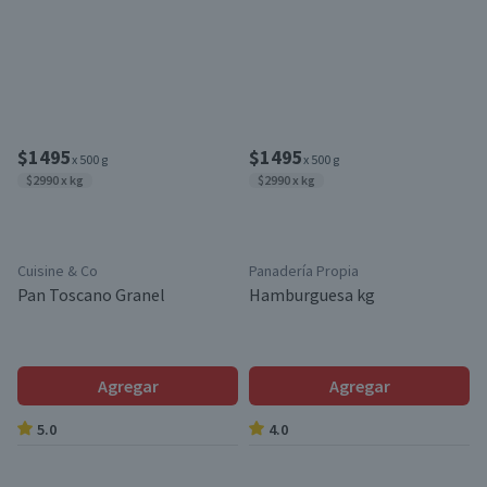
$1495
$1495
x 500 g
x 500 g
$2990 x kg
$2990 x kg
Cuisine & Co
Panadería Propia
Pan Toscano Granel
Hamburguesa kg
Agregar
Agregar
5.0
4.0