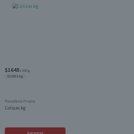
$1645
x 500 g
$3290 x kg
Panadería Propia
Colizas kg
Agregar