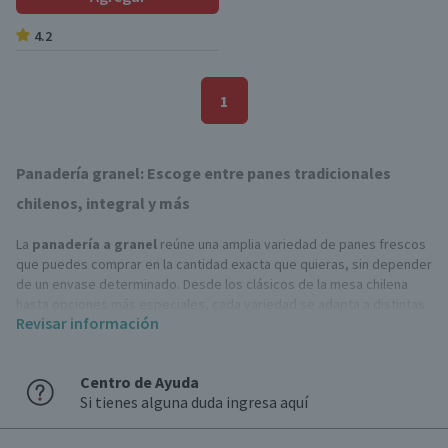
4.2
1
Panadería granel: Escoge entre panes tradicionales
chilenos, integral y más
La
panadería a granel
reúne una amplia variedad de panes frescos
que puedes comprar en la cantidad exacta que quieras, sin depender
de un envase determinado. Desde los clásicos de la mesa chilena
hasta opciones más especiales, cada variedad se adapta a distintas
Revisar información
comidas del día y tipos de preparación.
Variedades de nuestra panadería granel
Centro de Ayuda
Si tienes alguna duda ingresa aquí
Puedes elegir entre distintas variedades que se diferencian por su
forma, textura e ingredientes, adaptándose a diferentes gustos y
usos en la cocina.