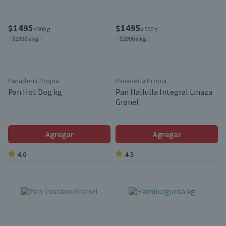
$1495
$1495
x 500 g
x 500 g
$2990 x kg
$2990 x kg
Panadería Propia
Panadería Propia
Pan Hot Dog kg
Pan Hallulla Integral Linaza
Granel
Agregar
Agregar
4.0
4.5