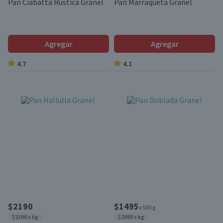
Pan Ciabatta Rústica Granel
Pan Marraqueta Granel
Agregar
Agregar
4.7
4.1
$2190
$1495
x 500 g
$2190 x kg
$2989 x kg