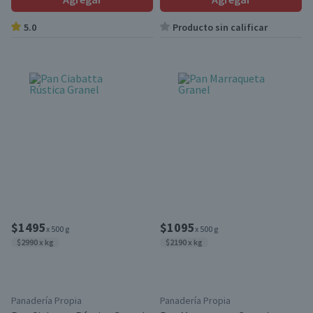
5.0
Producto sin calificar
$1495
$1095
x 500 g
x 500 g
$2990 x kg
$2190 x kg
Panadería Propia
Panadería Propia