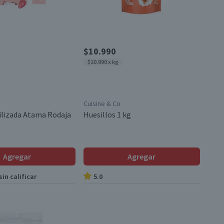
$10.990
$10.990 x kg
Cuisine & Co
filizada Atama Rodaja
Huesillos 1 kg
Agregar
Agregar
in calificar
5.0