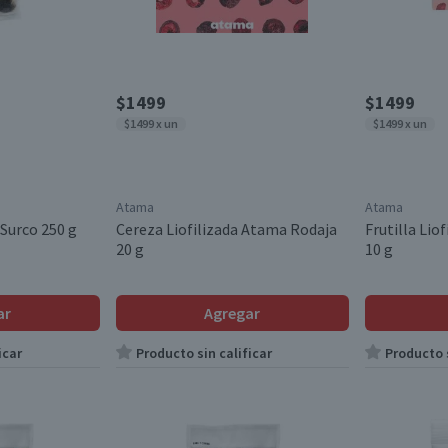
$1499
$1499
$1499 x un
$1499 x un
Atama
Atama
 Surco 250 g
Cereza Liofilizada Atama Rodaja
Frutilla Lio
20 g
10 g
ar
Agregar
icar
Producto sin calificar
Producto s