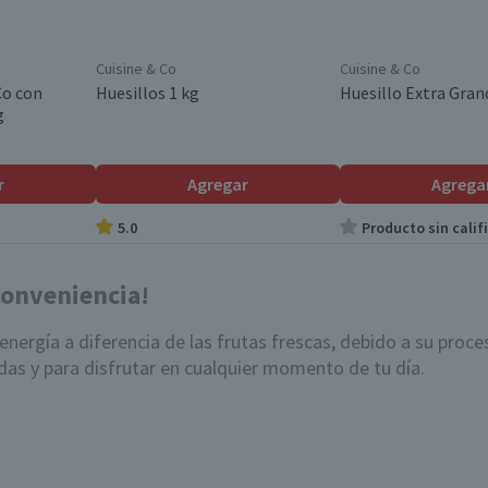
Cuisine & Co
Cuisine & Co
Co con
Huesillos 1 kg
Huesillo Extra Gran
g
r
Agregar
Agrega
5.0
Producto sin calif
conveniencia!
nergía a diferencia de las frutas frescas, debido a su proc
das y para disfrutar en cualquier momento de tu día.
tadas
pasan por un proceso donde se elimina gran parte del 
rsiones frescas.