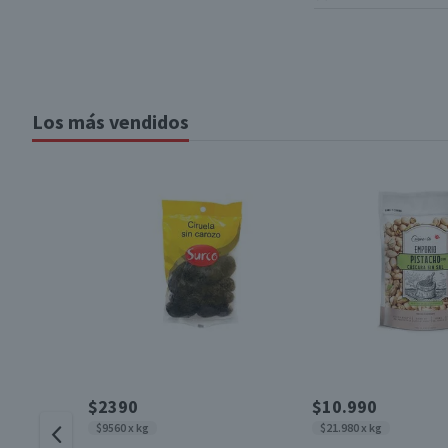
Los más vendidos
$2390
$10.990
$9560 x kg
$21.980 x kg