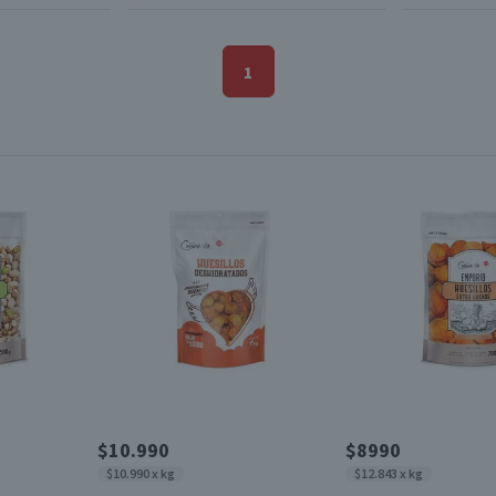
1
$10.990
$8990
$10.990 x kg
$12.843 x kg