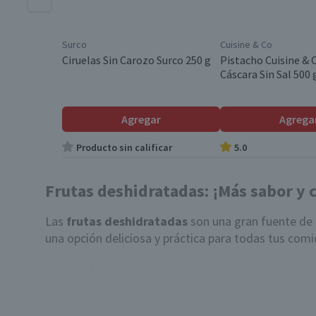
Surco
Cuisine & Co
Ciruelas Sin Carozo Surco 250 g
Pistacho Cuisine & 
Cáscara Sin Sal 500 
Agregar
Agrega
Producto sin calificar
5.0
Frutas deshidratadas: ¡Más sabor y 
Las
frutas deshidratadas
son una gran fuente de e
una opción deliciosa y práctica para todas tus comi
¿Por qué elegir frutas deshidratadas?
Proceso de deshidratación:
Las
frutas deshidra
hace más densas en energía comparadas con sus ve