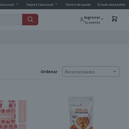
Cencosud
Tarjeta Cencosud
Centro de ayuda
Estado del pedido
Ingresar
Tu cuenta
Ordenar
Recomendados