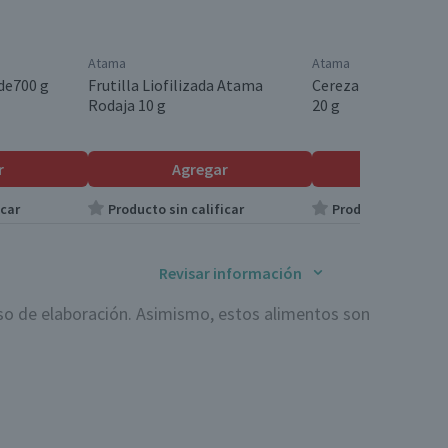
Atama
Atama
de700 g
Frutilla Liofilizada Atama
Cereza Liofilizada 
Rodaja 10 g
20 g
r
Agregar
Agrega
icar
Producto sin calificar
Producto sin calif
Revisar información
eso de elaboración. Asimismo, estos alimentos son
agua, concentrando su sabor y nutrientes. Esto las