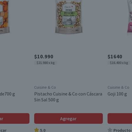
$10.990
$1640
$21.980 x kg
$16.400 x kg
Cuisine & Co
Cuisine & Co
nde700 g
Pistacho Cuisine & Co con Cáscara
Goji 100 g
Sin Sal 500 g
ar
Agregar
icar
5.0
Producto s