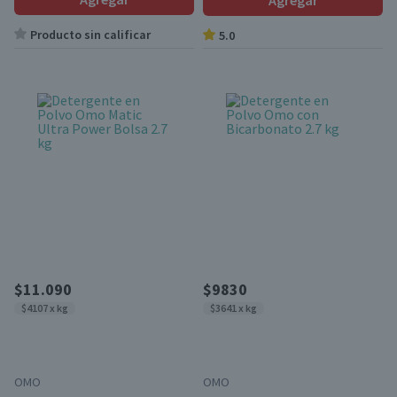
Agregar
Producto sin calificar
5.0
$11.090
$9830
$4107 x kg
$3641 x kg
OMO
OMO