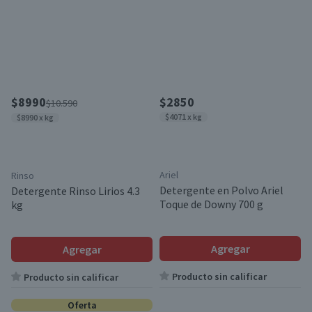
$8990
$2850
$10.590
$4071 x kg
$8990 x kg
Ariel
Rinso
Detergente en Polvo Ariel
Detergente Rinso Lirios 4.3
Toque de Downy 700 g
kg
Agregar
Agregar
Producto sin calificar
Producto sin calificar
Oferta