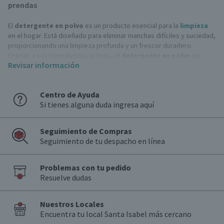
prendas
El
detergente en polvo
es un producto esencial para la
limpieza
en el hogar. Está diseñado para eliminar manchas difíciles y suciedad,
proporcionando una limpieza profunda y un frescor duradero.
Gracias a sus ingredientes activos, el
detergente en polvo
es
Revisar información
eficaz en diferentes tipos de agua, ya sea fría o caliente, y es ideal
para lavar ropa de uso diario, ropa de cama y prendas delicadas.
Centro de Ayuda
¿Cuáles son sus tipos?
Si tienes alguna duda ingresa aquí
En Santa Isabel encontrarás una amplia variedad de
detergentes en
polvo
. Estos los podrás conseguir en bolsas de entre 1 kilo hasta 5
aproximadamente.
Seguimiento de Compras
Los que son para ropa blanca están formulados para mantener su
Seguimiento de tu despacho en línea
blancura, eliminando manchas y evitando el amarillamiento.
Otros protegen los colores de tus prendas, evitando la decoloración
y manteniendo sus telas originales.
Problemas con tu pedido
Los hipoalergénicos son ideales para pieles sensibles, sin fragancias
Resuelve dudas
ni colorantes que puedan causar irritación.
También existen fórmulas con
suavizantes
, los que combinan
Nuestros Locales
limpieza y suavidad en un solo paso, dejando tu ropa fresca y suave
Encuentra tu local Santa Isabel más cercano
al tacto.