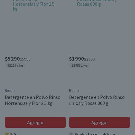
$5290
$1990
$5990
$2300
$2116 x kg
$2488 x kg
Rinso
Rinso
Detergente en Polvo Rinso
Detergente en Polvo Rinso
Hortensias y Flor 2.5 kg
Lirios y Rosas 800 g
Agregar
Agregar
5.0
Producto sin calificar