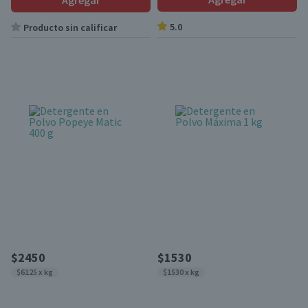
Agregar
5.0
Producto sin calificar
$2450
$1530
$6125 x kg
$1530 x kg