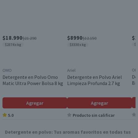
$18.990
$8990
$1
$21.290
$12.150
$1
$2374 x kg
$3330 x kg
OM
OMO
Ariel
De
Detergente en Polvo Omo
Detergente en Polvo Ariel
Bi
Matic Ultra Power Bolsa 8 kg
Limpieza Profunda 2.7 kg
Agregar
Agregar
5.0
Producto sin calificar
Detergente en polvo: Tus aromas favoritos en todas tus