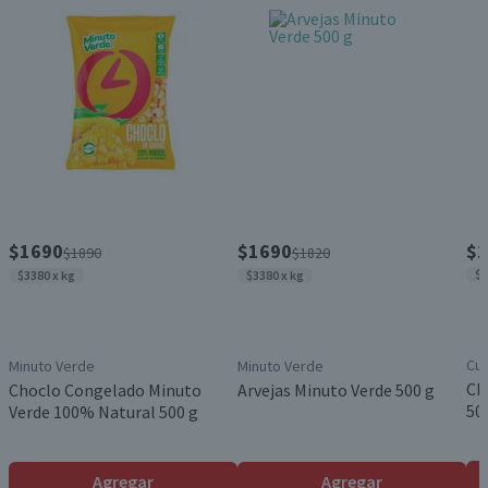
$1690
$1690
$1
$1890
$1820
$3
$3380 x kg
$3380 x kg
Cui
Minuto Verde
Minuto Verde
Ch
Choclo Congelado Minuto
Arvejas Minuto Verde 500 g
50
Verde 100% Natural 500 g
Agregar
Agregar