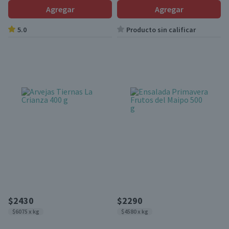
Agregar
Agregar
5.0
Producto sin calificar
$2430
$2290
$6075 x kg
$4580 x kg