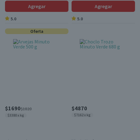
Agregar
Agregar
5.0
5.0
Oferta
$1690
$4870
$1820
$7162 x kg
$3380 x kg