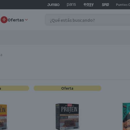
Puntos 
Ofertas
na
a
Oferta