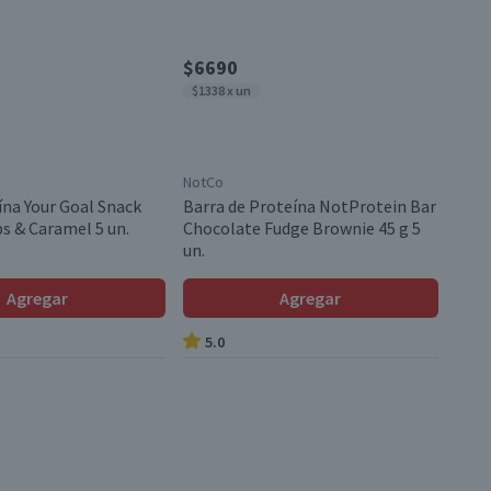
$6690
$1338 x un
NotCo
ína Your Goal Snack
Barra de Proteína NotProtein Bar
s & Caramel 5 un.
Chocolate Fudge Brownie 45 g 5
un.
Agregar
Agregar
5.0