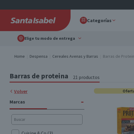
Categorías
Elige tu modo de entrega
Home
Despensa
Cereales Avenas y Barras
Barras de Protei
Barras de proteina
21 productos
Volver
Ofert
-
Marcas
Cuisine & Co
(3)