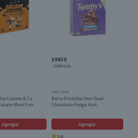
$9850
$2463 x un
Your Goal
ína Cuisine & Co
Barra Proteína Your Goal
olate Maní 5 un.
Chocolate Fudge 4 un.
Agregar
Agregar
5.0