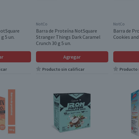
NotCo
NotCo
NotSquare
Barra de Proteína NotSquare
Barra de Pr
g 5 un.
Stranger Things Dark Caramel
Cookies and
Crunch 30 g 5 un.
ar
Agregar
icar
Producto sin calificar
Producto s