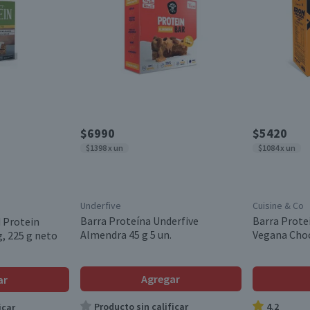
$6990
$5420
$1398 x un
$1084 x un
Underfive
Cuisine & Co
Barra Proteína Underfive
Barra Prote
d Protein
Almendra 45 g 5 un.
Vegana Choc
g, 225 g neto
Agregar
ar
Producto sin calificar
4.2
icar