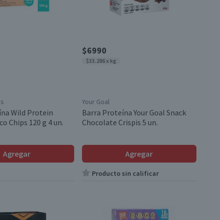
$6990
$33.286 x kg
ds
Your Goal
ína Wild Protein
Barra Proteína Your Goal Snack
o Chips 120 g 4 un.
Chocolate Crispis 5 un.
Agregar
Agregar
Producto sin calificar