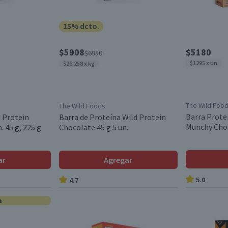
15% dcto.
$5908
$5180
$6950
$1295 x un
$26.258 x kg
The Wild Foo
The Wild Foods
Barra Prote
d Protein
Barra de Proteína Wild Protein
Munchy Choc
. 45 g, 225 g
Chocolate 45 g 5 un.
ar
Agregar
5.0
4.7
a