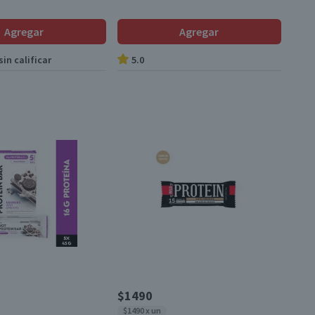
Agregar
Agregar
in calificar
5.0
$1490
$1490 x un