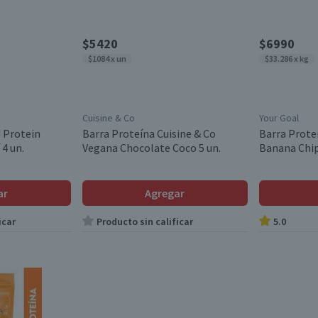
$5420
$6990
$1084 x un
$33.286 x kg
Cuisine & Co
Your Goal
d Protein
Barra Proteína Cuisine & Co
Barra Prote
4 un.
Vegana Chocolate Coco 5 un.
Banana Chip
ar
Agregar
icar
Producto sin calificar
5.0