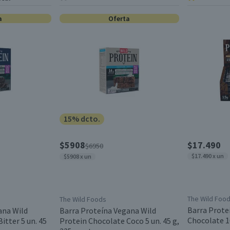
a
Oferta
15% dcto.
$5908
$17.490
$6950
$17.490 x un
$5908 x un
The Wild Foo
The Wild Foods
Barra Prote
ana Wild
Barra Proteína Vegana Wild
Chocolate 1
itter 5 un. 45
Protein Chocolate Coco 5 un. 45 g,