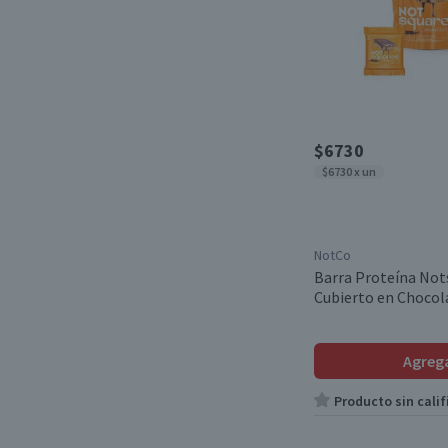
$6730
$6730 x un
NotCo
Barra Proteína Not
Cubierto en Chocol
Agreg
Producto sin calif