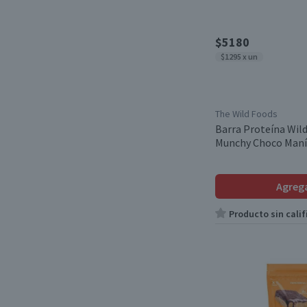
$5180
$1295 x un
The Wild Foods
Barra Proteína Wil
Munchy Choco Maní 
Agreg
Producto sin calif