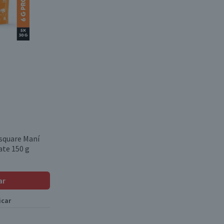
square Maní
ate 150 g
ar
icar