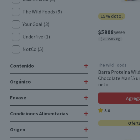
The Wild Foods
(9)
15% dcto.
Your Goal
(3)
$5908
$6950
Underfive
(1)
$26.258 x kg
NotCo
(5)
+
The Wild Foods
Contenido
Barra Proteína Wil
Chocolate Maní 5 un
+
Orgánico
120 g 4 un.
(1)
neto
5 unidades 45 g
(1)
+
Envase
Agreg
No
(5)
5.0
+
Condiciones Alimentarias
Bolsa
(1)
Ofert
Caja
(16)
+
Origen
Libre de Peces
(9)
Doypack
(2)