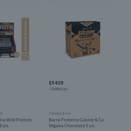
$5420
$1084 x un
ds
Cuisine & Co
ína Wild Protein
Barra Proteína Cuisine & Co
6 un.
Vegana Chocolate 5 un.