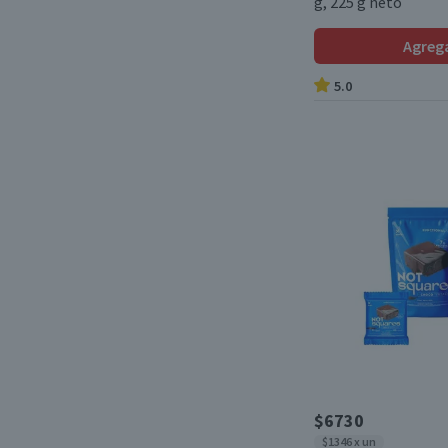
g, 225 g neto
Agreg
5.0
$6730
$1346 x un