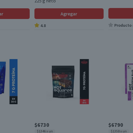
225 g neto
ar
Agregar
Producto s
4.8
$6730
$6790
$1346 x un
$1358 x un