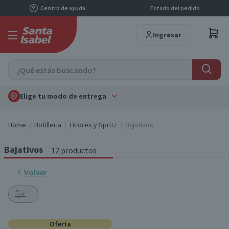
Centro de ayuda
Estado del pedido
Ingresar
Elige tu modo de entrega
Home
Botilleria
Licores y Spritz
Bajativos
Bajativos
12 productos
Volver
Oferta