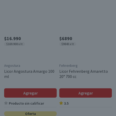
$16.990
$6890
$169.900 x lt
$9843 x lt
Angostura
Fehrenberg
Licor Angostura Amargo 100
Licor Fehrenberg Amaretto
ml
20° 700 cc
Agregar
Agregar
Producto sin calificar
3.5
Oferta