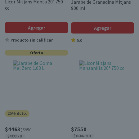
Licor Mitjans Menta 20° 750
Jarabe de Granadina Mitjans
cc
900 ml
Agregar
Agregar
Producto sin calificar
5.0
Oferta
25% dcto.
$4463
$7550
$5950
$10.067 x lt
$4333 x lt