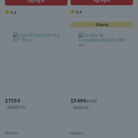
Agregar
5.0
5.0
Oferta
$7550
$5490
$7150
$10.067 x lt
$6100 x lt
Mitjans
Mitjans