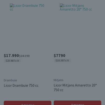
$17.990
$7790
$24.190
$10.387 x lt
$23.987 x lt
Mitjans
Drambuie
Licor Mitjans Amaretto 20°
Licor Drambuie 750 cc
750 cc
Agregar