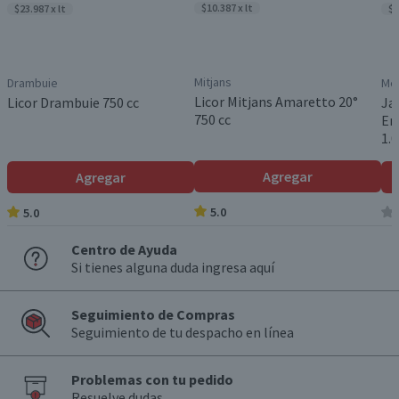
$10.387 x lt
$23.987 x lt
$4
Mitjans
Drambuie
Me
Licor Mitjans Amaretto 20°
Licor Drambuie 750 cc
Ja
750 cc
En
1.0
Agregar
Agregar
5.0
5.0
Centro de Ayuda
Si tienes alguna duda ingresa aquí
Seguimiento de Compras
Seguimiento de tu despacho en línea
Problemas con tu pedido
Resuelve dudas