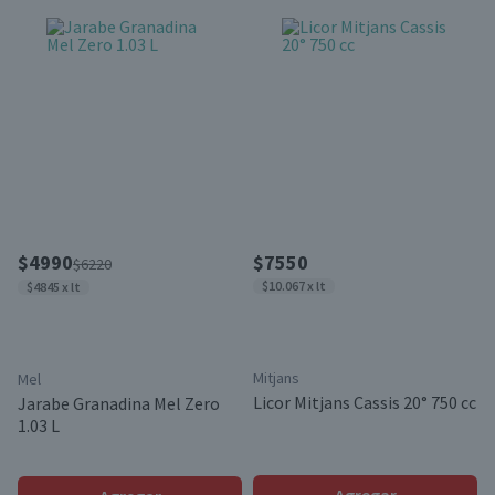
$4990
$7550
$6220
$10.067 x lt
$4845 x lt
Mitjans
Mel
Licor Mitjans Cassis 20° 750 cc
Jarabe Granadina Mel Zero
1.03 L