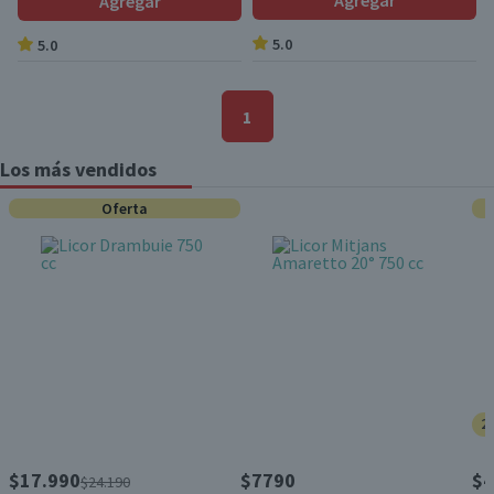
Agregar
Agregar
5.0
5.0
1
Los más vendidos
Oferta
2
$17.990
$7790
$4
$24.190