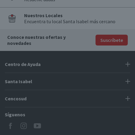
Nuestros Locales
Encuentra tu local Santa Isabel más cercano
Conoce nuestras ofertas y
Suscríbete
novedades
Centro de Ayuda
Problemas con tu pedido
Santa Isabel
Información de pago
Proveedores
Cencosud
Cómo modificar mis datos
Espacio Mypes
Modos de entrega y cobertura
Síguenos
Paris
Concursos
Locales Santa Isabel
Jumbo
CyberDay
Cómo comprar en SantaIsabel.cl