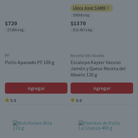
Lleva 4 por $4490
$9358 x kg
$720
$1370
$7200 x kg
$11.417 x kg
PF
Receta del Abuelo
Pollo Apanado PF 100 g
Escalopa Kayser Vacuno
Jamón y Queso Receta del
Abuelo 120 g
Agregar
Agregar
5.0
5.0