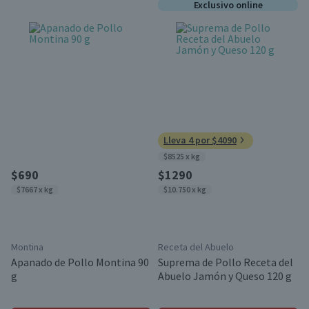
Exclusivo online
Lleva 4 por $4090
$8525 x kg
$690
$1290
$7667 x kg
$10.750 x kg
Montina
Receta del Abuelo
Apanado de Pollo Montina 90
Suprema de Pollo Receta del
g
Abuelo Jamón y Queso 120 g