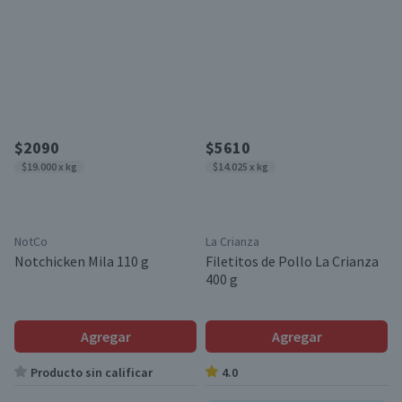
$2090
$5610
$19.000 x kg
$14.025 x kg
NotCo
La Crianza
Notchicken Mila 110 g
Filetitos de Pollo La Crianza
400 g
Agregar
Agregar
Producto sin calificar
4.0