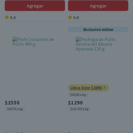
Agregar
Agregar
5.0
5.0
Exclusivo online
Lleva 4 por $3890
$8108 x kg
$2550
$1290
$6375 x kg
$10.750 x kg