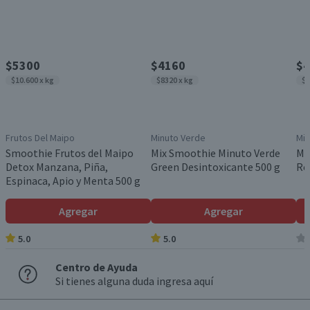
$5300
$4160
$4
$10.600 x kg
$8320 x kg
$8
Frutos Del Maipo
Minuto Verde
Min
Smoothie Frutos del Maipo
Mix Smoothie Minuto Verde
Mi
Detox Manzana, Piña,
Green Desintoxicante 500 g
Re
Espinaca, Apio y Menta 500 g
Agregar
Agregar
5.0
5.0
Centro de Ayuda
Si tienes alguna duda ingresa aquí