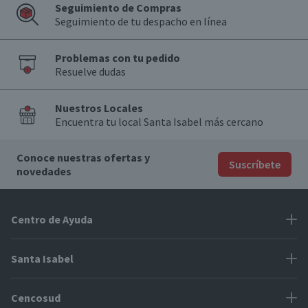
Seguimiento de Compras
Seguimiento de tu despacho en línea
Problemas con tu pedido
Resuelve dudas
Nuestros Locales
Encuentra tu local Santa Isabel más cercano
Conoce nuestras ofertas y
Suscríbete
novedades
Centro de Ayuda
Problemas con tu pedido
Santa Isabel
Información de pago
Proveedores
Cencosud
Cómo modificar mis datos