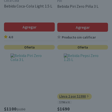
Coca-Cola
Piri
Bebida Coca-Cola Light 1.5 L
Bebida Piri Zero Piña 3 L
Agregar
Agregar
4.0
Producto sin calificar
Oferta
Oferta
Lleva 2 por $1990
$796 x lt
$1100
$1690
$1250