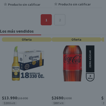
Producto sin calificar
Producto sin calificar
1
2
Los más vendidos
Oferta
Oferta
$13.990
$2690
$2
$18.890
$3390
$2355 x lt
$897 x lt
$8