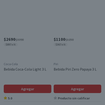
$2690
$1100
$3390
$1250
$897 x lt
$367 x lt
Coca-Cola
Piri
Bebida Coca-Cola Light 3 L
Bebida Piri Zero Papaya 3 L
Agregar
Agregar
5.0
Producto sin calificar