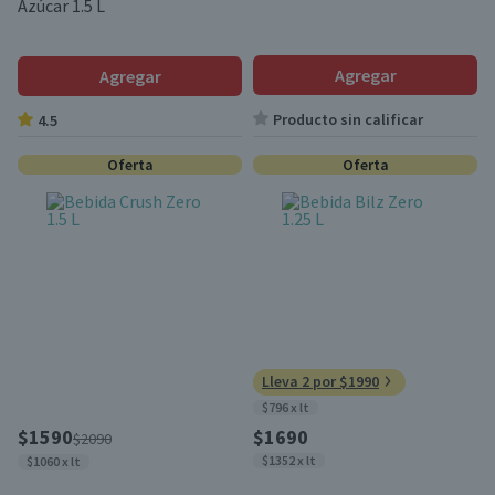
Azúcar 1.5 L
Agregar
Agregar
Producto sin calificar
4.5
Oferta
Oferta
Lleva 2 por $1990
$796 x lt
$1590
$1690
$2090
$1352 x lt
$1060 x lt