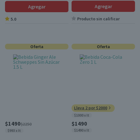
Agregar
Agregar
Producto sin calificar
5.0
Oferta
Oferta
Lleva 2 por $2000
$1000 x lt
$1490
$1490
$2250
$1490 x lt
$993 x lt