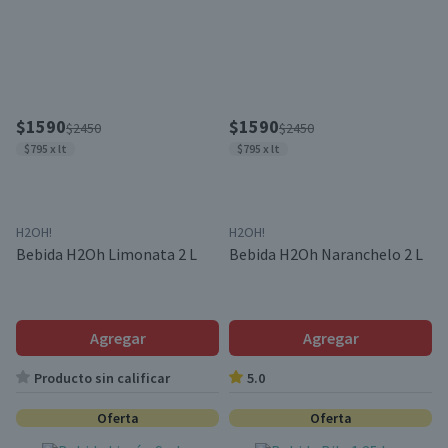
$1590
$1590
$2450
$2450
$795 x lt
$795 x lt
H2OH!
H2OH!
Bebida H2Oh Limonata 2 L
Bebida H2Oh Naranchelo 2 L
Agregar
Agregar
Producto sin calificar
5.0
Oferta
Oferta