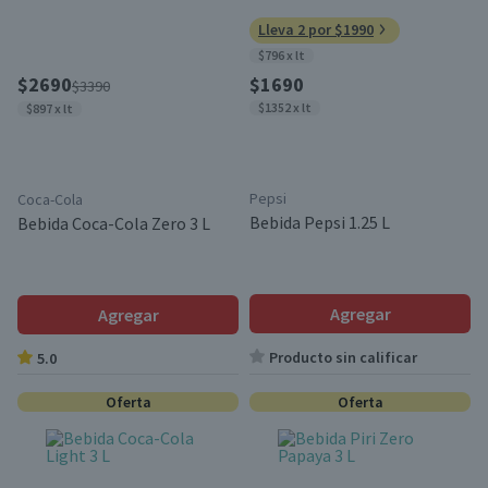
Lleva 2 por $1990
$796 x lt
$2690
$1690
$3390
$1352 x lt
$897 x lt
Pepsi
Coca-Cola
Bebida Pepsi 1.25 L
Bebida Coca-Cola Zero 3 L
Agregar
Agregar
Producto sin calificar
5.0
Oferta
Oferta