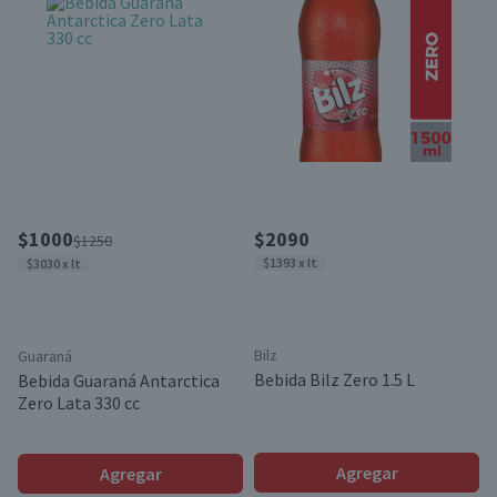
$1000
$2090
$1250
$1393 x lt
$3030 x lt
Bilz
Guaraná
Bebida Bilz Zero 1.5 L
Bebida Guaraná Antarctica
Zero Lata 330 cc
Agregar
Agregar