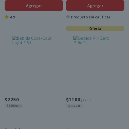
Agregar
Agregar
4.9
Producto sin calificar
Oferta
$2250
$1100
$1250
$1500 x lt
$367 x lt