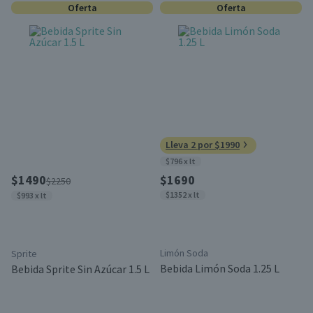
Oferta
Oferta
Lleva 2 por $1990
$796 x lt
$1490
$1690
$2250
$1352 x lt
$993 x lt
Limón Soda
Sprite
Bebida Limón Soda 1.25 L
Bebida Sprite Sin Azúcar 1.5 L