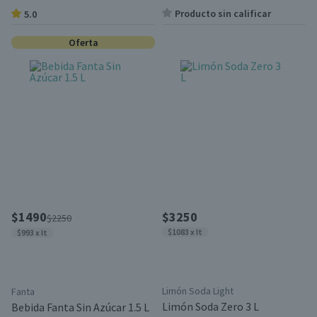
Producto sin calificar
5.0
Oferta
$1490
$3250
$2250
$1083 x lt
$993 x lt
Limón Soda Light
Fanta
Limón Soda Zero 3 L
Bebida Fanta Sin Azúcar 1.5 L