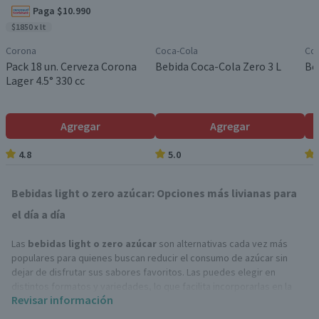
Paga $10.990
$1850 x lt
Corona
Coca-Cola
Coc
Pack 18 un. Cerveza Corona
Bebida Coca-Cola Zero 3 L
Be
Lager 4.5° 330 cc
Agregar
Agregar
4.8
5.0
Bebidas light o zero azúcar: Opciones más livianas para
el día a día
Las
bebidas light o zero azúcar
son alternativas cada vez más
populares para quienes buscan reducir el consumo de azúcar sin
dejar de disfrutar sus sabores favoritos. Las puedes elegir en
distintos formatos y variedades, lo que facilita incorporarlas en la
Revisar información
rutina diaria como acompañamiento de comidas o para refrescarse
en cualquier momento del día.