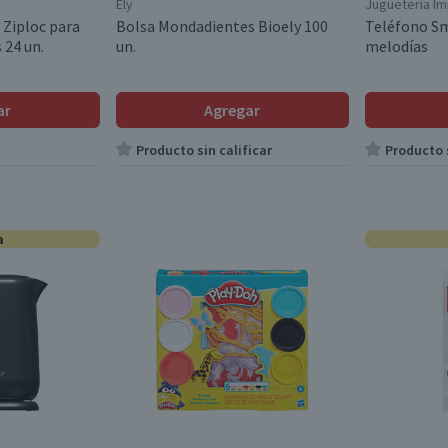
Ely
Juguetería I
 Ziploc para
Bolsa Mondadientes Bioely 100
Teléfono S
 24 un.
un.
melodías
ar
Agregar
Producto sin calificar
Producto s
a