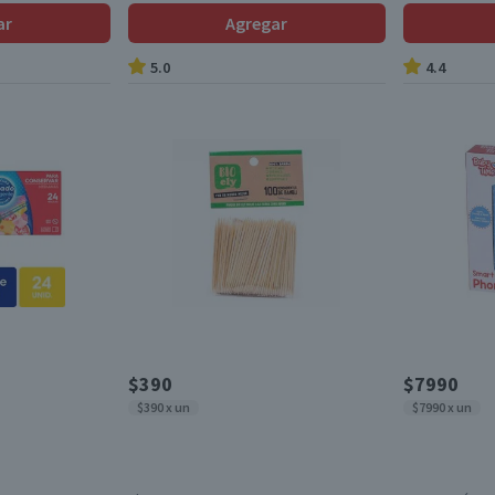
ar
Agregar
5.0
4.4
$390
$7990
$390 x un
$7990 x un