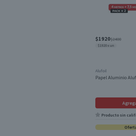
Monopoly
(1)
Utensilios de Cocina
(1)
Star Wars
(1)
Cuchillos
(1)
Pritt
(2)
Coladores y Centrífugas
(1)
Bio drop it
(1)
$1920
$2400
Juguetes de Encaje
(1)
$1920 x un
Energizer
(1)
Correctores y Gomas
(1)
Ecocolor
(1)
Cintas Adhesivas
(3)
Alufoil
Colon
(3)
Papel Aluminio Aluf
Desodorante Ambiental
(1)
Club Maxx
(2)
Siliconas
(3)
Florería Jumbo
(2)
Agreg
Velas de Cumpleaños
(4)
Sureña
(1)
Producto sin calif
Renovador de Neumáticos
(1)
Anasac
(5)
Ofert
Lápices Grafito
(2)