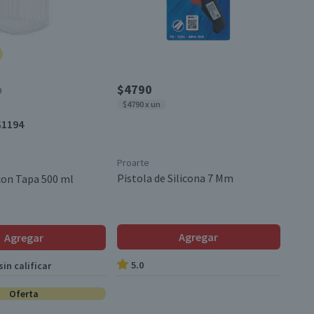
$4790
0
$4790 x un
$1194
Proarte
Pistola de Silicona 7 Mm
 con Tapa 500 ml
Agregar
Agregar
5.0
in calificar
Oferta