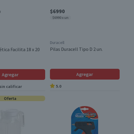
$6990
0
$6990 x un
Duracell
Pilas Duracell Tipo D 2 un.
ica Facilita 18 x 20
Agregar
Agregar
5.0
in calificar
Oferta