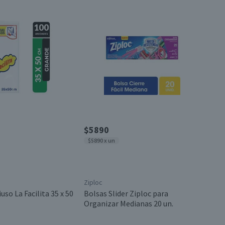
$5890
$5890 x un
Ziploc
uso La Facilita 35 x 50
Bolsas Slider Ziploc para
Organizar Medianas 20 un.