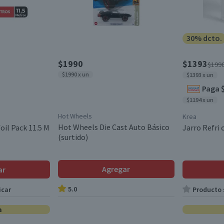
30% dcto.
$1990
$1393
$199
$1990 x un
$1393 x un
Paga 
$1194 x un
Hot Wheels
Krea
Hot Wheels Die Cast Auto Básico
oil Pack 11.5 M
Jarro Refri
(surtido)
Agregar
ar
5.0
icar
Producto s
a