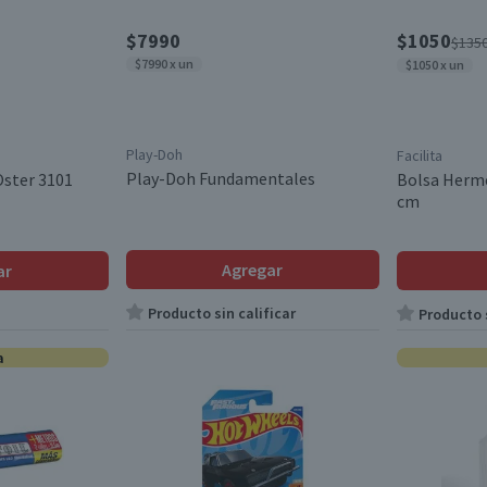
$7990
$1050
$135
$7990 x un
$1050 x un
Play-Doh
Facilita
Play-Doh Fundamentales
Oster 3101
Bolsa Hermét
cm
Agregar
ar
Producto sin calificar
Producto s
a