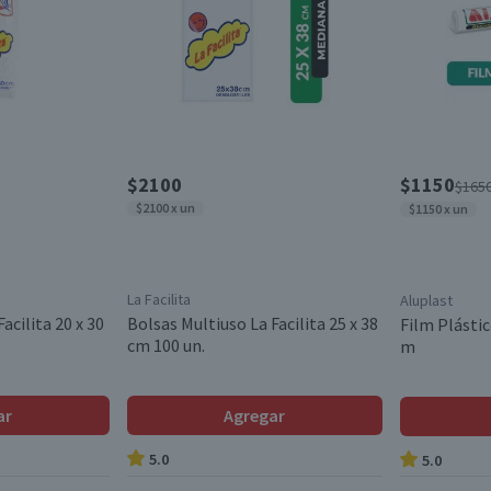
$2100
$1150
$165
$2100 x un
$1150 x un
La Facilita
Aluplast
acilita 20 x 30
Bolsas Multiuso La Facilita 25 x 38
Film Plástic
cm 100 un.
m
ar
Agregar
5.0
5.0