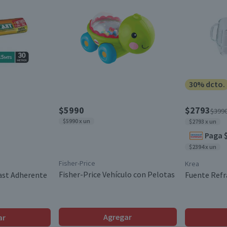
30% dcto.
$5990
$2793
$399
$5990 x un
$2793 x un
Paga 
$2394 x un
Fisher-Price
Krea
Fisher-Price Vehículo con Pelotas
last Adherente
Fuente Refr
Agregar
ar