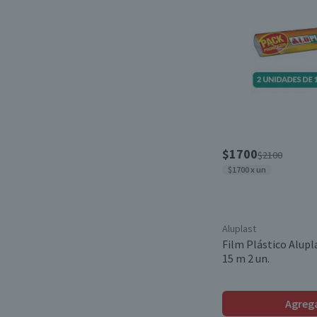
Termoventiladores
(4)
Calientacamas
(1)
Estufas Convector
(1)
Portaminas
(1)
Cinta Bi Adhesiva
(2)
$1700
$2100
Plumones
(4)
$1700 x un
Pinceles
(1)
Estufas Halógenas
(1)
Aluplast
Cuadernos College
(3)
Film Plástico Alup
15 m 2 un.
Block de Apuntes
(2)
Tostadores Eléctricos
(1)
Agreg