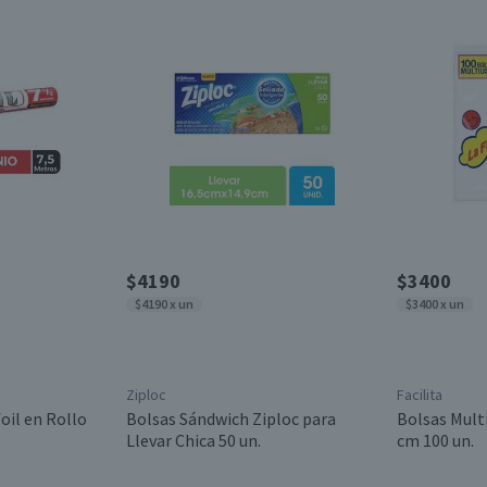
$4190
$3400
$4190 x un
$3400 x un
Ziploc
Facilita
oil en Rollo
Bolsas Sándwich Ziploc para
Bolsas Multi
Llevar Chica 50 un.
cm 100 un.