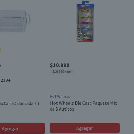
$10.990
0
$10.990 x un
$2394
Hot Wheels
Hot Wheels Die Cast Paquete Mix
actaria Cuadrada 1 L
de 5 Autitos
Agregar
Agregar