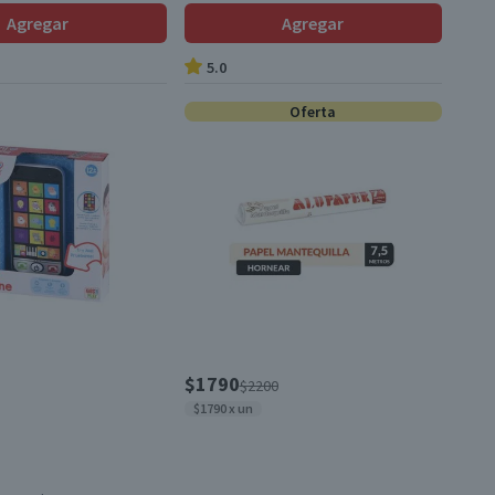
Agregar
Agregar
5.0
Oferta
$1790
$2200
$1790 x un