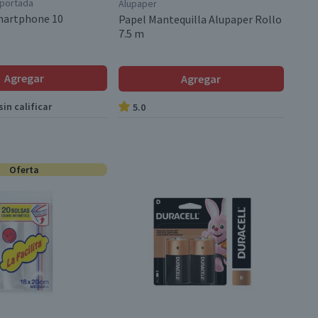
mportada
Alupaper
martphone 10
Papel Mantequilla Alupaper Rollo
7.5 m
Agregar
Agregar
in calificar
5.0
Oferta