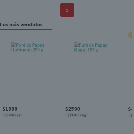
1
Los más vendidos
$1990
$2590
$4
$7960 x kg
$13.850 x kg
$6