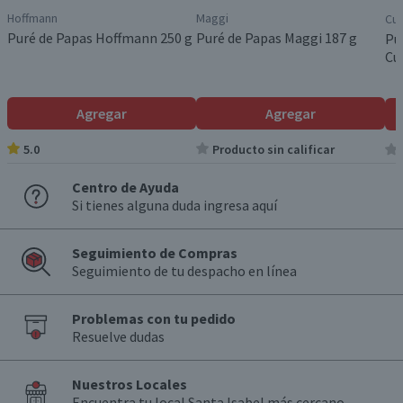
Hoffmann
Maggi
Cui
Puré de Papas Hoffmann 250 g
Puré de Papas Maggi 187 g
Pu
Cu
Agregar
Agregar
5.0
Producto sin calificar
Centro de Ayuda
Si tienes alguna duda ingresa aquí
Seguimiento de Compras
Seguimiento de tu despacho en línea
Problemas con tu pedido
Resuelve dudas
Nuestros Locales
Encuentra tu local Santa Isabel más cercano