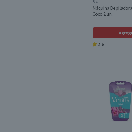
Bic
Máquina Depiladora 
Coco 2 un.
Agreg
5.0