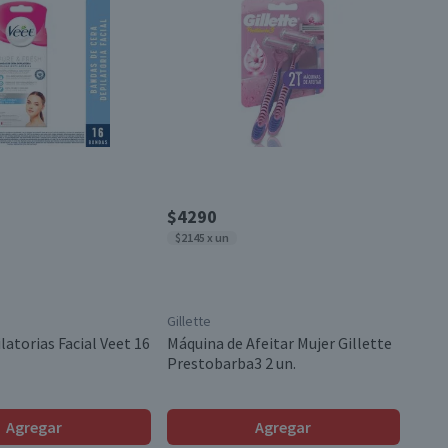
$4290
$2145 x un
Gillette
atorias Facial Veet 16
Máquina de Afeitar Mujer Gillette
Prestobarba3 2 un.
Agregar
Agregar