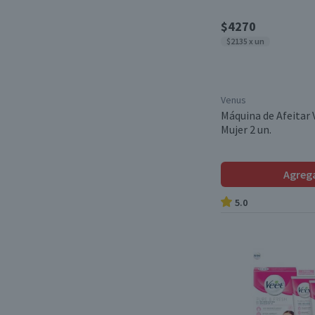
$4270
$2135 x un
Venus
Máquina de Afeitar
Mujer 2 un.
Agreg
5.0