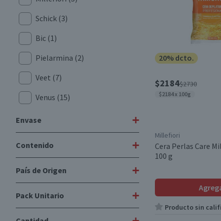
Schick
(3)
Bic
(1)
Pielarmina
(2)
20% dcto.
Veet
(7)
$2184
$2730
$2184 x 100g
Venus
(15)
Gillette
(1)
+
Envase
Millefiori
+
Contenido
Cera Perlas Care Mil
Blister
(1)
100 g
Bolsa
(1)
+
País de Origen
3
(1)
Caja
(3)
Agreg
1 Ud
(1)
+
Pack Unitario
Canadá
(2)
Tarro
(1)
Producto sin calif
1 unidad
(2)
Chile
(1)
+
Cantidad