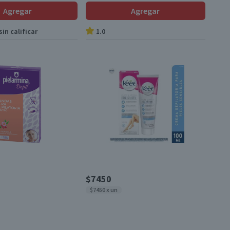
Agregar
Agregar
in calificar
1.0
$7450
$7450 x un