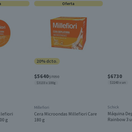
a
Oferta
20% dcto.
$5640
$6730
$7050
$2243 x un
$3133 x 100g
Schick
Millefiori
Máquina Dep
lefiori
Cera Microondas Millefiori Care
Rainbow 3 u
00 g
180 g