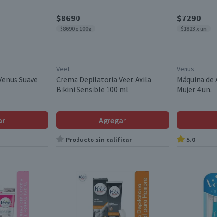
$8690
$7290
$8690 x 100g
$1823 x un
Veet
Venus
 Venus Suave
Crema Depilatoria Veet Axila
Máquina de 
Bikini Sensible 100 ml
Mujer 4 un.
ar
Agregar
Producto sin calificar
5.0