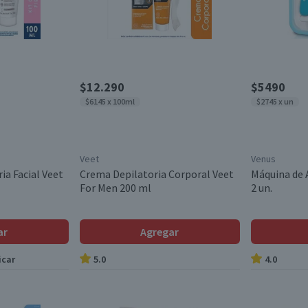
$12.290
$5490
$6145 x 100ml
$2745 x un
Veet
Venus
ia Facial Veet
Crema Depilatoria Corporal Veet
Máquina de 
For Men 200 ml
2 un.
ar
Agregar
icar
5.0
4.0