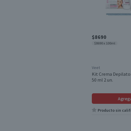
$8690
$8690 x 100ml
Veet
Kit Crema Depilator
50 ml 2 un.
Agreg
Producto sin calif