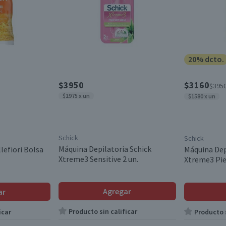
20% dcto.
$3950
$3160
$395
$1975 x un
$1580 x un
Schick
Schick
Máquina Depilatoria Schick
lefiori Bolsa
Máquina Dep
Xtreme3 Sensitive 2 un.
Xtreme3 Piel
Agregar
ar
Producto sin calificar
icar
Producto s