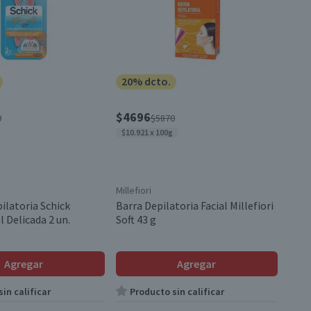
20% dcto.
$4696
0
$5870
$10.921 x 100g
Millefiori
ilatoria Schick
Barra Depilatoria Facial Millefiori
 Delicada 2 un.
Soft 43 g
Agregar
Agregar
in calificar
Producto sin calificar