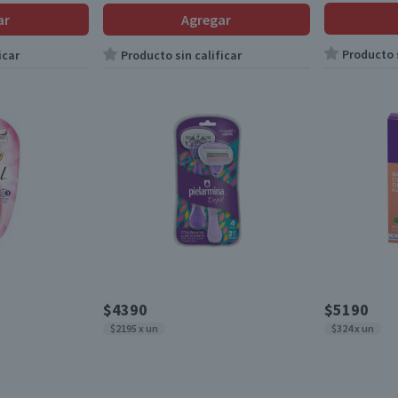
ar
Agregar
Producto s
icar
Producto sin calificar
$4390
$5190
$2195 x un
$324 x un