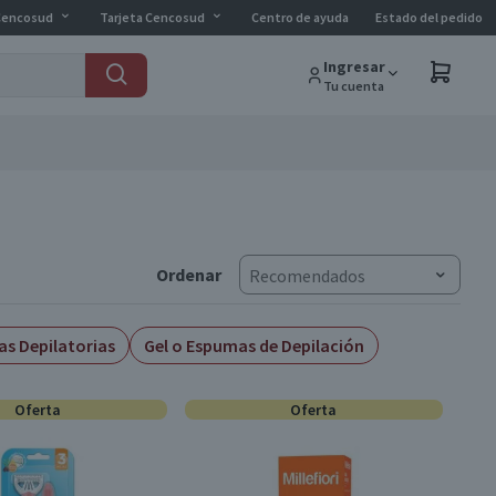
Cencosud
Tarjeta Cencosud
Centro de ayuda
Estado del pedido
Ingresar
Tu cuenta
Ordenar
Recomendados
s Depilatorias
Gel o Espumas de Depilación
Oferta
Oferta