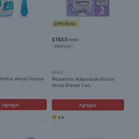
15% dcto.
$7633
$8980
$3817 x un
Venus
Afeitar Venus Oceana
Repuestos Máquina de Afeitar
Venus Breeze 2 un.
Agregar
Agregar
5.0