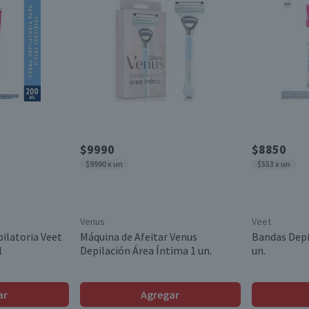
$9990
$8850
$9990 x un
$553 x un
Venus
Veet
ilatoria Veet
Máquina de Afeitar Venus
Bandas Depil
l
Depilación Área Íntima 1 un.
un.
ar
Agregar