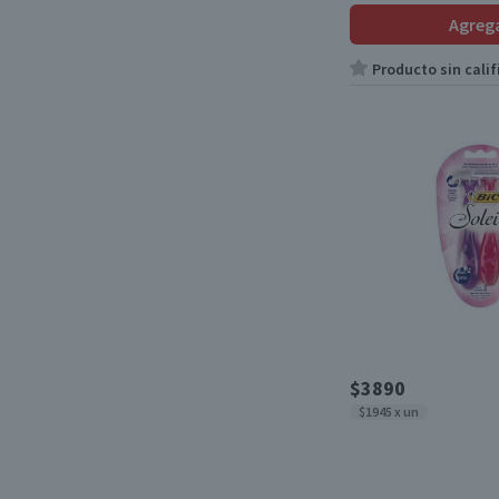
3 Uds
(1)
Agreg
3Un
(1)
Producto sin calif
4 unidades
(1)
43 g
(1)
520 g
(1)
$3890
$1945 x un