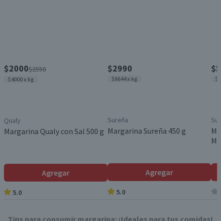
$2000
$2990
$5
$2550
$6644 x kg
$6
$4000 x kg
Sureña
Su
Qualy
Margarina Sureña 450 g
Ma
Margarina Qualy con Sal 500 g
Ma
Agregar
Agregar
5.0
5.0
Tips para consumir margarina: ¡Ideales para tus comidas!