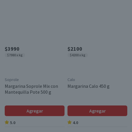
$3990
$2100
$7980 x kg
$4200 x kg
Soprole
Calo
Margarina Soprole Mix con
Margarina Calo 450 g
Mantequilla Pote 500 g
Agregar
Agregar
5.0
4.0