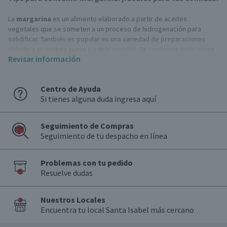
La
margarina
es un alimento elaborado a partir de aceites
vegetales que se someten a un proceso de hidrogenación para
solidificar. También es popular en una variedad de preparaciones
debido a su textura suave y sabor versátil. ¡Te contamos todo sobre
Revisar información
este alimento tan famoso en recetas dulces o saladas!
En recetas de repostería, la margarina se utiliza comúnmente para
Centro de Ayuda
hacer galletas o pasteles, ya que aporta una consistencia esponjosa
Si tienes alguna duda ingresa aquí
y un buen volumen a las masas. En la cocina salada, se emplea en la
elaboración de salsas, puré de papas, y para untar en panes o
tostadas.
Seguimiento de Compras
Seguimiento de tu despacho en línea
Diferencias entre la margarina y mantequilla
A diferencia de la
mantequilla
, que proviene de la crema de leche,
la margarina tiene un perfil de grasa diferente y puede llegar a
Problemas con tu pedido
contener menos colesterol. Además, es una opción versátil que
Resuelve dudas
ofrece un sabor neutro y una textura cremosa. Ideal para diversas
recetas y para consumir de inmediato.
Nuestros Locales
Encuentra tu local Santa Isabel más cercano
Tips para cocinar con margarina
La
margarina
es una opción práctica en la cocina, ideal para una