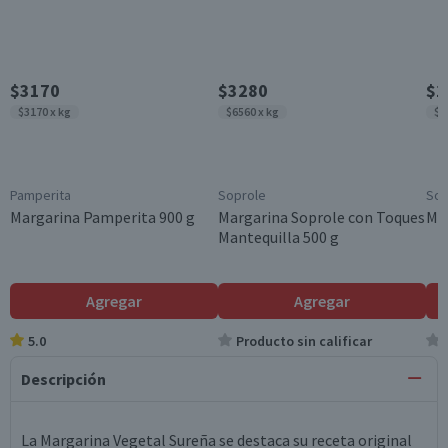
$3170
$3280
$1
$3170 x kg
$6560 x kg
$6
Pamperita
Soprole
Sop
Margarina Pamperita 900 g
Margarina Soprole con Toques
Mar
Mantequilla 500 g
Agregar
Agregar
5.0
Producto sin calificar
Descripción
La Margarina Vegetal Sureña se destaca su receta original