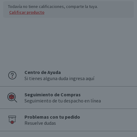
Sodio (mg)
700
49
Todavía no tiene calificaciones, comparte la tuya.
Calificar producto
*Ingesta de referencia de un adulto promedio (8400 kj / 2000 kcal)
Centro de Ayuda
Si tienes alguna duda ingresa aquí
Seguimiento de Compras
Seguimiento de tu despacho en línea
Problemas con tu pedido
Resuelve dudas