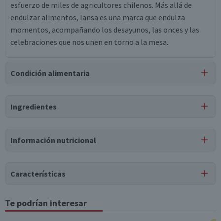
esfuerzo de miles de agricultores chilenos. Más allá de
endulzar alimentos, Iansa es una marca que endulza
momentos, acompañando los desayunos, las onces y las
celebraciones que nos unen en torno a la mesa.
Condición alimentaria
Certificación
Ingredientes
Apto para
Libre de
Libre de
Vegano
APLV
Lactosa
Soya
Ingredientes
Información nutricional
Azúcar blanca granulada.
Tabla nutricional
Características
Valores
Por cada 1
Por cada 100g/ml
medios
porción
Tipo de Producto
Te podrían interesar
Azúcar Blanca
Energía (kCal)
400
40