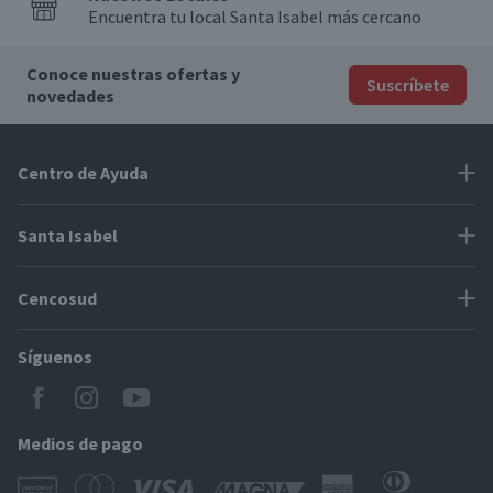
Encuentra tu local Santa Isabel más cercano
Conoce nuestras ofertas y
Suscríbete
novedades
Centro de Ayuda
Problemas con tu pedido
Santa Isabel
Información de pago
Proveedores
Cencosud
Cómo modificar mis datos
Espacio Mypes
Modos de entrega y cobertura
Síguenos
Paris
Concursos
Locales Santa Isabel
Jumbo
CyberDay
Cómo comprar en SantaIsabel.cl
Easy
Medios de pago
BlackFriday
Servicio al cliente
Tarjeta Cencosud Scotiabank