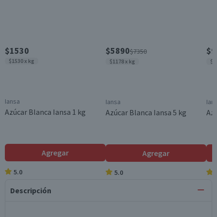
$1530
$5890
$9
$7350
$1530 x kg
$1178 x kg
$1
Iansa
Iansa
Ian
Azúcar Blanca Iansa 1 kg
Azúcar Blanca Iansa 5 kg
Azú
Agregar
Agregar
5.0
5.0
Descripción