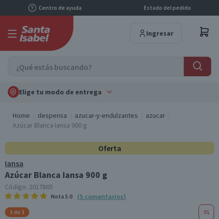
Centro de ayuda
Estado del pedido
Ingresar
Elige tu modo de entrega
Home
despensa
azucar-y-endulzantes
azucar
Azúcar Blanca Iansa 900 g
Oferta
Iansa
Azúcar Blanca Iansa 900 g
Código:
2017865
(
5
comentarios
)
Nota
5.0
3 de 3