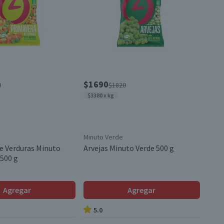
$1690
0
$1820
$3380 x kg
Minuto Verde
e Verduras Minuto
Arvejas Minuto Verde 500 g
 500 g
Agregar
Agregar
5.0