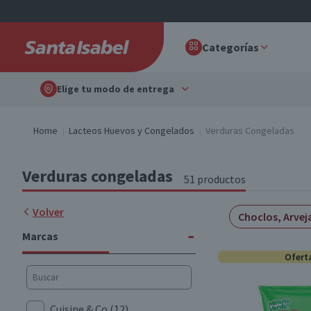
Categorías
Elige tu modo de entrega
Home
Lacteos Huevos y Congelados
Verduras Congeladas
Verduras congeladas
51 productos
Volver
Choclos, Arvej
-
Marcas
Ofert
Cuisine & Co
(12)