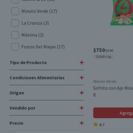
Minuto Verde
(17)
La Crianza
(3)
Máxima
(2)
Frutos Del Maipo
(17)
$750
$840
$5000 x kg
+
Tipo de Producto
+
Condiciones Alimentarias
Mix Sofritos
(1)
Minuto Verde
Sofrito con Ajo Min
Choclos Congelados
(5)
+
Origen
Vegano
(47)
g
Mix Verduras Congeladas
(5)
Libre de Gluten
(24)
+
Vendido por
Importado
(26)
Agreg
Base Arverjado
(3)
Libre de Peces
(45)
Nacional
(25)
+
Precio
plazaVea
(1)
4.7
Porotos Verdes Congelados
Libre de Nueces
(45)
(3)