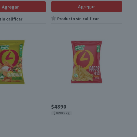
Agregar
Agregar
Producto sin calificar
in calificar
$4890
$4890 x kg