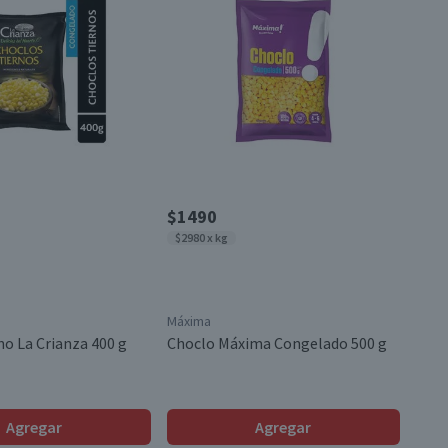
$1490
$2980 x kg
Máxima
no La Crianza 400 g
Choclo Máxima Congelado 500 g
Agregar
Agregar