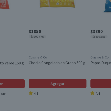
$1850
$3890
$3700 x kg
$3890 x kg
Cuisine & Co
Cuisine & Co
Choclo Congelado en Grano 500 g
Papas Duque
uto Verde 150 g
Agregar
ar
4.8
4.4
icar