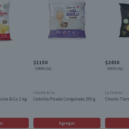
$1150
$2430
$4600 x kg
$6075 x kg
Cuisine & Co
La Crianza
isine & Co 1 kg
Cebolla Picada Congelada 250 g
Choclo Tier
ar
Agregar