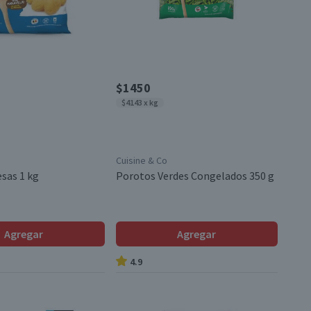
$1450
$4143 x kg
Cuisine & Co
sas 1 kg
Porotos Verdes Congelados 350 g
Agregar
Agregar
4.9