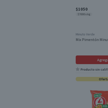
$1050
$7000 x kg
Minuto Verde
Mix Pimentón Minut
Agreg
Producto sin calif
Ofert