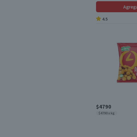
Agreg
Ensalada Rusa
(1)
4.5
Base Estofado
(1)
Porotos Granados
(1)
Pastelera de Choclo
(1)
Papas
(1)
$4790
$4790 x kg