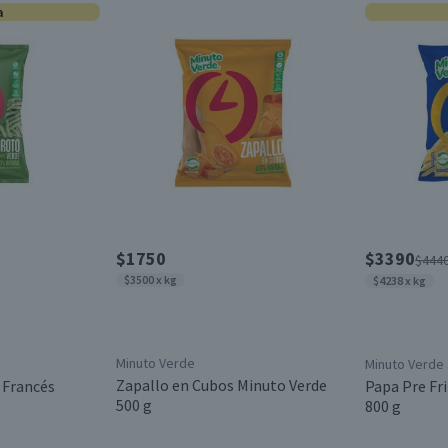
a
$1750
$3390
$444
$3500 x kg
$4238 x kg
Minuto Verde
Minuto Verde
Zapallo en Cubos Minuto Verde
 Francés
Papa Pre Fr
500 g
800 g