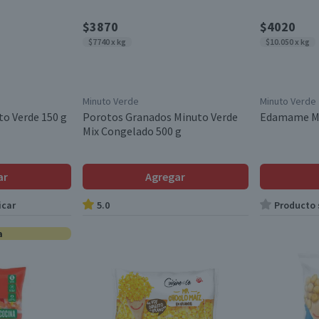
$3870
$4020
$7740 x kg
$10.050 x kg
Minuto Verde
Minuto Verde
o Verde 150 g
Porotos Granados Minuto Verde
Edamame Mi
Mix Congelado 500 g
ar
Agregar
icar
5.0
Producto s
a