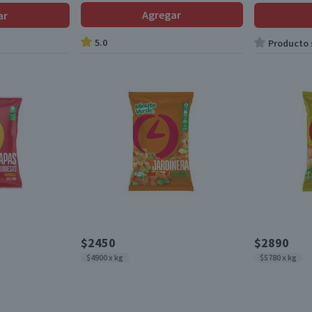
Agregar
ar
5.0
Producto s
$2450
$2890
$4900 x kg
$5780 x kg