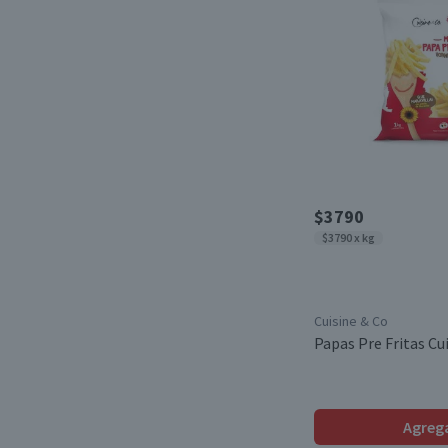
$3790
$3790 x kg
Cuisine & Co
Papas Pre Fritas Cu
Agreg