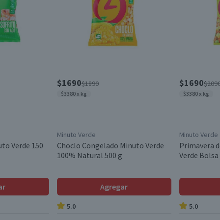
$1690
$1690
$1890
$209
$3380 x kg
$3380 x kg
Minuto Verde
Minuto Verde
uto Verde 150
Choclo Congelado Minuto Verde
Primavera d
100% Natural 500 g
Verde Bolsa
ar
Agregar
5.0
5.0