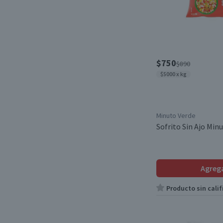
$750
$890
$5000 x kg
Minuto Verde
Sofrito Sin Ajo Min
Agreg
Producto sin calif