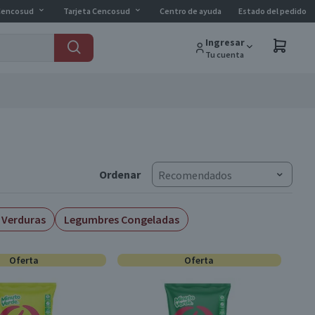
Cencosud
Tarjeta Cencosud
Centro de ayuda
Estado del pedido
Ingresar
Tu cuenta
Ordenar
Recomendados
e Verduras
Legumbres Congeladas
Oferta
Oferta