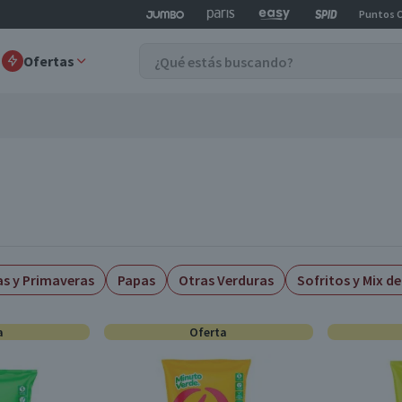
Puntos 
Ofertas
as y Primaveras
Papas
Otras Verduras
Sofritos y Mix d
a
Oferta