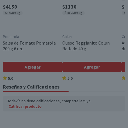
Sodio (mg)
0
0
Variedad
$4150
$1130
$1
Verduras
Fibra (g)
5.9
5
$3458 x kg
$28.250 x kg
$1
*Ingesta de referencia de un adulto promedio (8400 kj / 2000 kcal)
Pomarola
Colun
Cui
Salsa de Tomate Pomarola
Queso Reggianito Colun
Atú
200 g 6 un.
Rallado 40 g
dre
Agregar
Agregar
5.0
5.0
Reseñas y Calificaciones
Todavía no tiene calificaciones, comparte la tuya.
Calificar producto