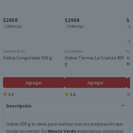
$2050
$2960
$2
$4100 x kg
$7400 x kg
$8
$7
Cuisine & Co
La Crianza
Fru
Habas Congeladas 500 g
Habas Tiernas La Crianza 400
Hab
g
Ma
Agregar
Agregar
5.0
5.0
Descripción
Habas 500 g es ideal para realizar esa rica preparación que
tenías en mente. En
Minuto Verde
elaboramos alimentos