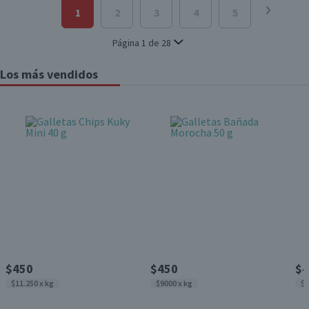
1
2
3
4
5
6
Página
1
de
28
Los más vendidos
$450
$450
$4
$11.250 x kg
$9000 x kg
$1