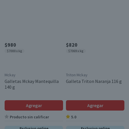
$980
$820
$7000 x kg
$7069 x kg
Mckay
Triton Mckay
Galletas Mckay Mantequilla
Galleta Triton Naranja 116 g
140 g
Agregar
Agregar
Producto sin calificar
5.0
Exclusivo online
Exclusivo online