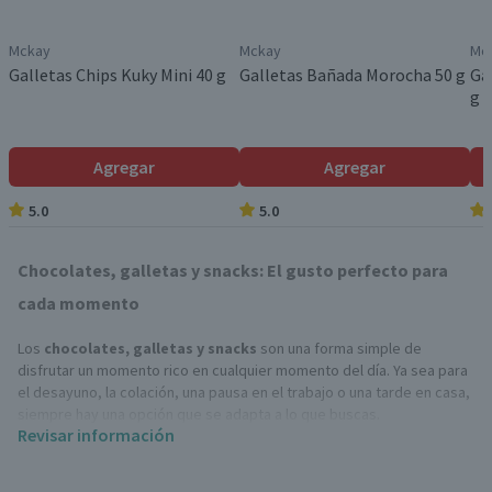
Mckay
Mckay
Mc
Galletas Chips Kuky Mini 40 g
Galletas Bañada Morocha 50 g
Gal
g
Agregar
Agregar
5.0
5.0
Chocolates, galletas y snacks: El gusto perfecto para
cada momento
Los
chocolates, galletas y snacks
son una forma simple de
disfrutar un momento rico en cualquier momento del día. Ya sea para
el desayuno, la colación, una pausa en el trabajo o una tarde en casa,
siempre hay una opción que se adapta a lo que buscas.
Revisar información
Tipos de chocolates, galletas y snacks