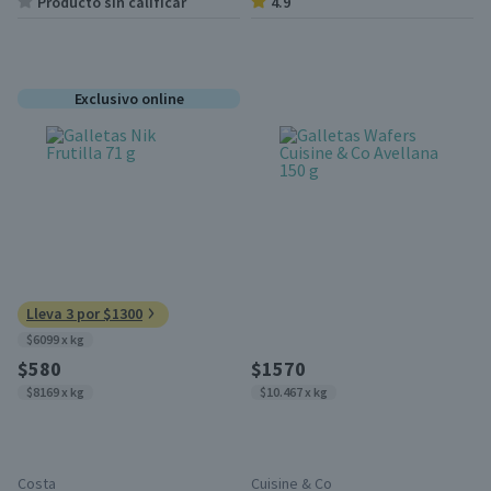
Producto sin calificar
4.9
Exclusivo online
Lleva 3 por $1300
$6099 x kg
$580
$1570
$8169 x kg
$10.467 x kg
Costa
Cuisine & Co