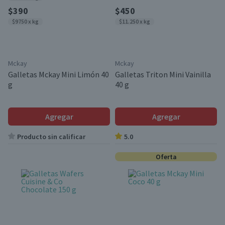
$390
$450
$9750 x kg
$11.250 x kg
Mckay
Mckay
Galletas Mckay Mini Limón 40
Galletas Triton Mini Vainilla
g
40 g
Agregar
Agregar
Producto sin calificar
5.0
Oferta