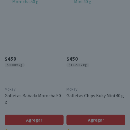
$450
$450
$9000 x kg
$11.250 x kg
Mckay
Mckay
Galletas Bañada Morocha 50
Galletas Chips Kuky Mini 40 g
g
Agregar
Agregar