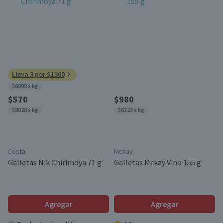
Lleva 3 por $1300
$6099 x kg
$570
$980
$8028 x kg
$6323 x kg
Costa
Mckay
Galletas Nik Chirimoya 71 g
Galletas Mckay Vino 155 g
Agregar
Agregar