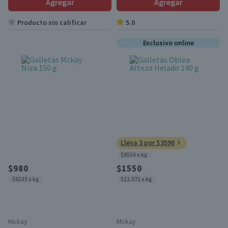
Agregar
Agregar
Producto sin calificar
5.0
Exclusivo online
Lleva 3 por $3590
$8550 x kg
$980
$1550
$6533 x kg
$11.071 x kg
Mckay
Mckay