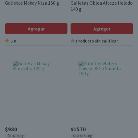
Galletas Mckay Niza 150 g
Galletas Oblea Alteza Helado
140 g
Agregar
Agregar
5.0
Producto sin calificar
$980
$1570
$8167 x kg
$10.467 x kg