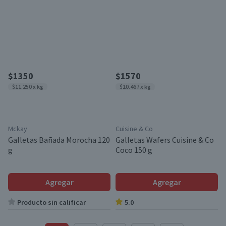
$1350
$1570
$11.250 x kg
$10.467 x kg
Mckay
Cuisine & Co
Galletas Bañada Morocha 120
Galletas Wafers Cuisine & Co
g
Coco 150 g
Agregar
Agregar
Producto sin calificar
5.0