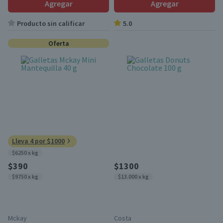
Agregar
Agregar
Producto sin calificar
5.0
Oferta
Lleva 4 por $1000
$6250 x kg
$390
$1300
$9750 x kg
$13.000 x kg
Mckay
Costa