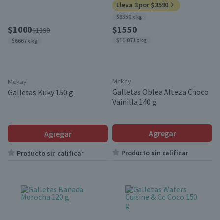
Lleva 3 por $3590
$8550 x kg
$1000
$1550
$1390
$11.071 x kg
$6667 x kg
Mckay
Mckay
Galletas Oblea Alteza Choco
Galletas Kuky 150 g
Vainilla 140 g
Agregar
Agregar
Producto sin calificar
Producto sin calificar