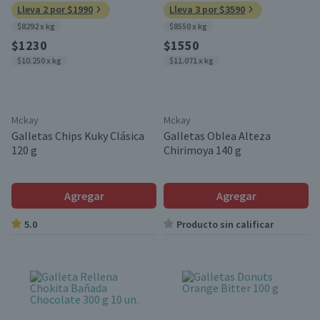
Lleva 2 por $1990
Lleva 3 por $3590
$8292 x kg
$8550 x kg
$1230
$1550
$10.250 x kg
$11.071 x kg
Mckay
Mckay
Galletas Chips Kuky Clásica
Galletas Oblea Alteza
120 g
Chirimoya 140 g
Agregar
Agregar
5.0
Producto sin calificar