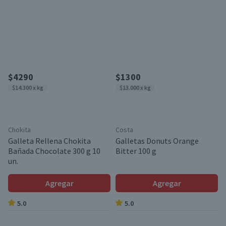
$4290
$1300
$14.300 x kg
$13.000 x kg
Chokita
Costa
Galleta Rellena Chokita
Galletas Donuts Orange
Bañada Chocolate 300 g 10
Bitter 100 g
un.
Agregar
Agregar
5.0
5.0