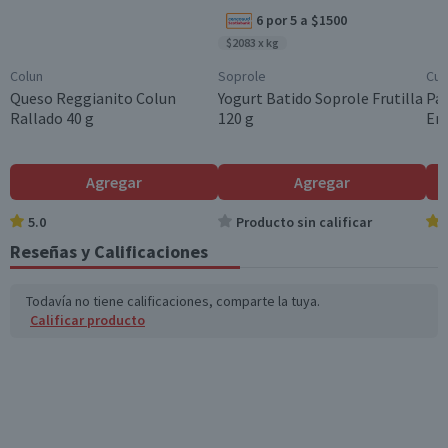
6 por 5 a $1500
Grasas Poliinsatura
4,4
1,6
$2083 x kg
das (g)
Colun
Soprole
Cui
Grasas trans (g)
0,4
0,2
Queso Reggianito Colun
Yogurt Batido Soprole Frutilla
Pac
Rallado 40 g
120 g
Ent
Colesterol (mg)
0,4
0,2
Hidratos de Carbon
72
25,9
Agregar
Agregar
o disponibles (g)
5.0
Producto sin calificar
Azúcares totales
36,8
13,2
(g)
Reseñas y Calificaciones
Sodio (mg)
293
105,5
Todavía no tiene calificaciones, comparte la tuya.
Calificar producto
*Ingesta de referencia de un adulto promedio (8400 kj / 2000 kcal)