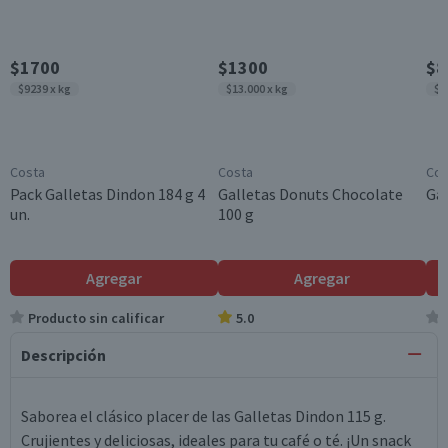
$1700
$1300
$8
$9239 x kg
$13.000 x kg
$7
Costa
Costa
Cos
Pack Galletas Dindon 184 g 4
Galletas Donuts Chocolate
Gal
un.
100 g
Agregar
Agregar
Producto sin calificar
5.0
Descripción
Saborea el clásico placer de las Galletas Dindon 115 g.
Crujientes y deliciosas, ideales para tu café o té. ¡Un snack