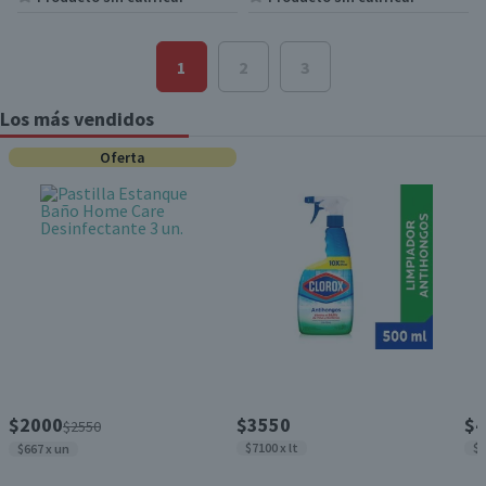
1
2
3
Los más vendidos
Oferta
$2000
$3550
$4
$2550
$7100 x lt
$5
$667 x un