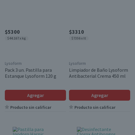
$5300
$3310
$44.167 x kg
$7356 x lt
Lysoform
Lysoform
Pack 3 un. Pastilla para
Limpiador de Baño Lysoform
Estanque Lysoform 120 g
Antibacterial Crema 450 ml
Agregar
Agregar
Producto sin calificar
Producto sin calificar