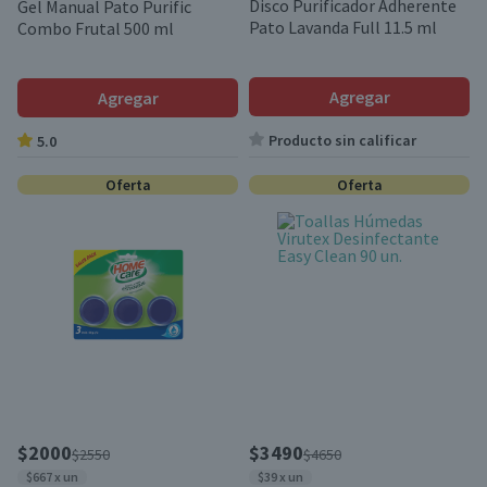
Disco Purificador Adherente
Gel Manual Pato Purific
Pato Lavanda Full 11.5 ml
Combo Frutal 500 ml
Agregar
Agregar
Producto sin calificar
5.0
Oferta
Oferta
$2000
$3490
$2550
$4650
$667 x un
$39 x un