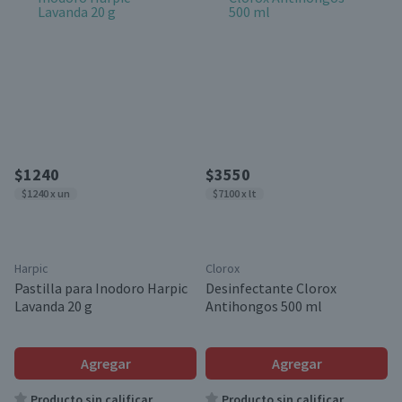
$1240
$3550
$1240 x un
$7100 x lt
Harpic
Clorox
Pastilla para Inodoro Harpic
Desinfectante Clorox
Lavanda 20 g
Antihongos 500 ml
Agregar
Agregar
Producto sin calificar
Producto sin calificar