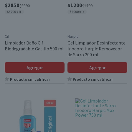
$2850
$1200
$3390
$1700
$5700 x lt
$6000 x lt
Cif
Harpic
Limpiador Baño Cif
Gel Limpiador Desinfectante
Biodegradable Gatillo 500 ml
Inodoro Harpic Removedor
de Sarro 200 ml
Agregar
Agregar
Producto sin calificar
Producto sin calificar