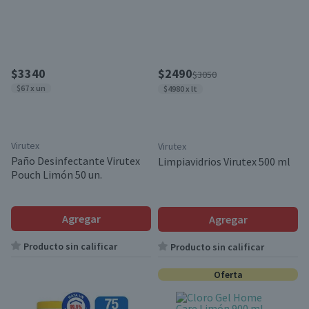
$3340
$2490
$3050
$67 x un
$4980 x lt
Virutex
Virutex
Paño Desinfectante Virutex
Limpiavidrios Virutex 500 ml
Pouch Limón 50 un.
Agregar
Agregar
Producto sin calificar
Producto sin calificar
Oferta