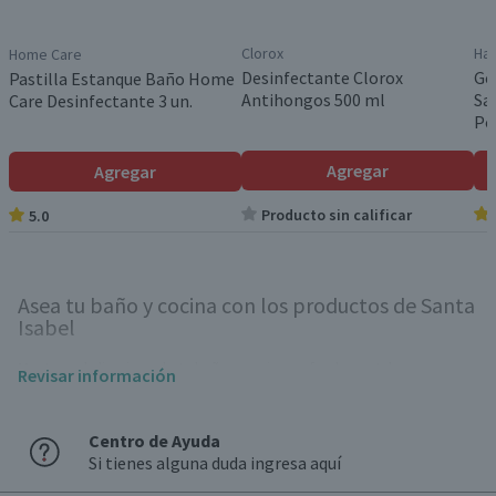
Clorox
Har
Home Care
Desinfectante Clorox
Ge
Pastilla Estanque Baño Home
Antihongos 500 ml
Sa
Care Desinfectante 3 un.
Po
Agregar
Agregar
Producto sin calificar
5.0
Asea tu baño y cocina con los productos de Santa
Isabel
Mantener la limpieza de tu baño y cocina es fundamental para un
Revisar información
hogar saludable. ¡Revisa el catálogo de Santaisabel.cl y encuentra
todo lo necesario para lucir espacios pulcros e higienizados!
Centro de Ayuda
¿Cómo limpio mi baño?
Si tienes alguna duda ingresa aquí