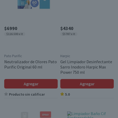
$6990
$4340
$116.500 x lt
$5787 x lt
Pato Purific
Harpic
Neutralizador de Olores Pato
Gel Limpiador Desinfectante
Purific Original 60 ml
Sarro Inodoro Harpic Max
Power 750 ml
Agregar
Agregar
Producto sin calificar
5.0