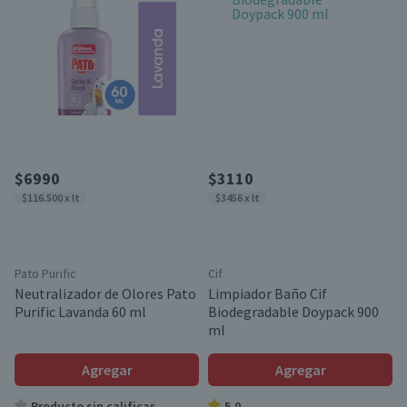
$6990
$3110
$116.500 x lt
$3456 x lt
Pato Purific
Cif
Neutralizador de Olores Pato
Limpiador Baño Cif
Purific Lavanda 60 ml
Biodegradable Doypack 900
ml
Agregar
Agregar
Producto sin calificar
5.0