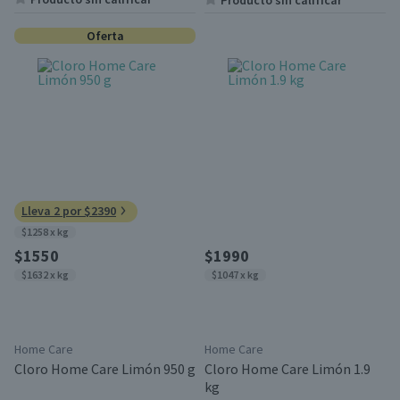
Producto sin calificar
Oferta
Lleva 2 por $2390
$1258 x kg
$1550
$1990
$1632 x kg
$1047 x kg
Home Care
Home Care
Cloro Home Care Limón 950 g
Cloro Home Care Limón 1.9
kg