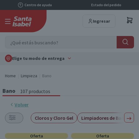
Centro de ayuda
Estado del pedido
Ingresar
Elige tu modo de entrega
Home
Limpieza
Bano
Bano
107 productos
Volver
Cloros y Cloro Gel
Limpiadores de Baño
T
Oferta
Oferta