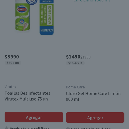
$5990
$1490
$1850
$80 x un
$1656 x lt
Virutex
Home Care
Toallas Desinfectantes
Cloro Gel Home Care Limón
Virutex Multiuso 75 un.
900 ml
Agregar
Agregar
Producto sin calificar