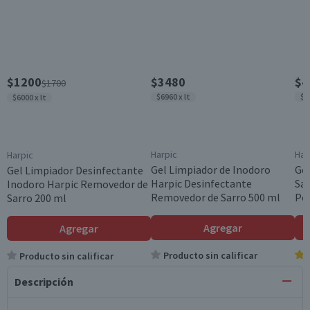
$1200
$3480
$4
$1700
$6960 x lt
$5
$6000 x lt
Harpic
Har
Harpic
Gel Limpiador de Inodoro
Gel
Gel Limpiador Desinfectante
Harpic Desinfectante
Sar
Inodoro Harpic Removedor de
Removedor de Sarro 500 ml
Po
Sarro 200 ml
Agregar
Agregar
Producto sin calificar
Producto sin calificar
Descripción