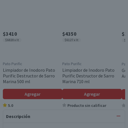
$3410
$4350
$2
$6820 x lt
$6127 x lt
$4
Pato Purific
Pato Purific
Pat
Limpiador de Inodoro Pato
Limpiador de Inodoro Pato
Gel
Purific Destructor de Sarro
Purific Destructor de Sarro
Arc
Marina 500 ml
Marina 710 ml
Agregar
Agregar
5.0
Producto sin calificar
Descripción