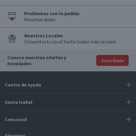
Problemas con tu pedido
Resuelve dudas
Nuestros Locales
Encuentra tu local Santa Isabel más cercano
Conoce nuestras ofertas y
Suscríbete
novedades
Centro de Ayuda
Problemas con tu pedido
Santa Isabel
Información de pago
Proveedores
Cencosud
Cómo modificar mis datos
Espacio Mypes
Modos de entrega y cobertura
Síguenos
Paris