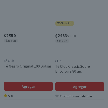
25% dcto.
$2550
$2483
$3310
$26 x un
$31 x un
Té Club
Club
Té Negro Original 100 Bolsas
Té Club Classic Sobre
Envoltura 80 un.
Agregar
Agregar
5.0
Producto sin calificar