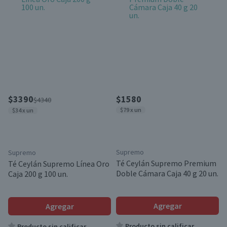
$3390
$1580
$4340
$79 x un
$34 x un
Supremo
Supremo
Té Ceylán Supremo Premium
Té Ceylán Supremo Línea Oro
Doble Cámara Caja 40 g 20 un.
Caja 200 g 100 un.
Agregar
Agregar
Producto sin calificar
Producto sin calificar