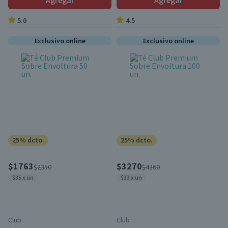
Agregar
Agregar
5.0
4.5
Exclusivo online
Exclusivo online
25% dcto.
25% dcto.
$1763
$3270
$2350
$4360
$35 x un
$33 x un
Club
Club