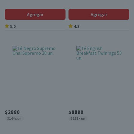
Agregar
Agregar
5.0
4.8
$2880
$8890
$144 x un
$178 x un