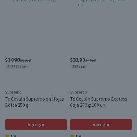
$3090
$3190
$3950
$4050
$12.360 x kg
$32 x un
Supremo
Supremo
Té Ceylán Supremo en Hojas
Té Ceylán Supremo Express
Bolsa 250 g
Caja 200 g 100 un.
Agregar
Agregar
5.0
5.0