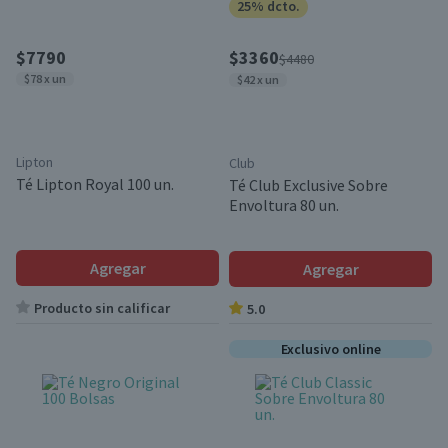
25% dcto.
$7790
$3360
$4480
$78 x un
$42 x un
Lipton
Club
Té Lipton Royal 100 un.
Té Club Exclusive Sobre
Envoltura 80 un.
Agregar
Agregar
Producto sin calificar
5.0
Exclusivo online