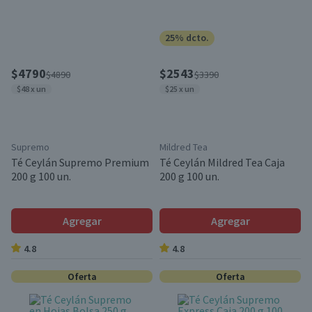
25% dcto.
$4790
$2543
$4890
$3390
$48 x un
$25 x un
Supremo
Mildred Tea
Té Ceylán Supremo Premium
Té Ceylán Mildred Tea Caja
200 g 100 un.
200 g 100 un.
Agregar
Agregar
4.8
4.8
Oferta
Oferta