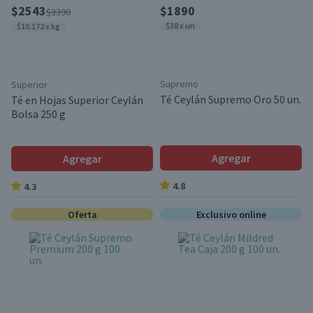
$2543
$1890
$3390
$38 x un
$10.172 x kg
Supremo
Superior
Té Ceylán Supremo Oro 50 un.
Té en Hojas Superior Ceylán
Bolsa 250 g
Agregar
Agregar
4.8
4.3
Oferta
Exclusivo online