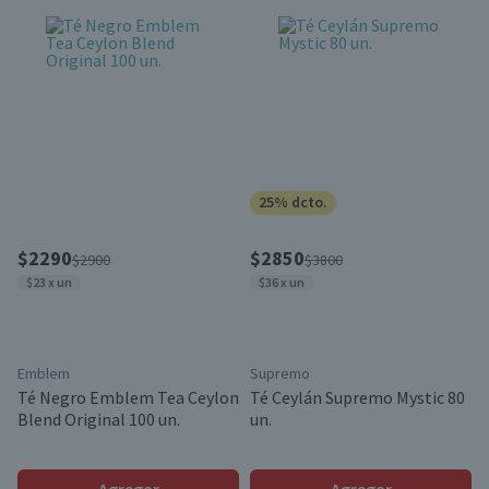
25% dcto.
$2290
$2850
$2900
$3800
$23 x un
$36 x un
Emblem
Supremo
Té Negro Emblem Tea Ceylon
Té Ceylán Supremo Mystic 80
Blend Original 100 un.
un.