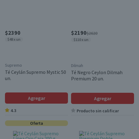
$2390
$2190
$2620
$48 x un
$110 x un
Supremo
Dilmah
Té Ceylán Supremo Mystic 50
Té Negro Ceylon Dilmah
un.
Premium 20 un.
Agregar
Agregar
4.3
Producto sin calificar
Oferta