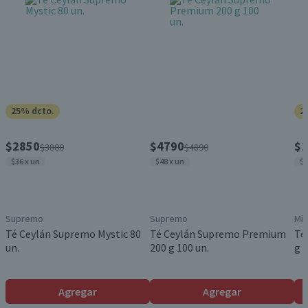
25% dcto.
2
$2850
$4790
$2
$3800
$4890
$36 x un
$48 x un
$2
Supremo
Supremo
Mil
Té Ceylán Supremo Mystic 80
Té Ceylán Supremo Premium
Té
un.
200 g 100 un.
g 1
Agregar
Agregar