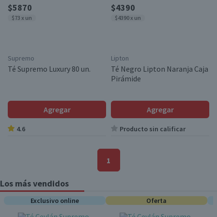
$5870
$4390
$73 x un
$4390 x un
Supremo
Lipton
Té Supremo Luxury 80 un.
Té Negro Lipton Naranja Caja
Pirámide
Agregar
Agregar
4.6
Producto sin calificar
1
Los más vendidos
Exclusivo online
Oferta