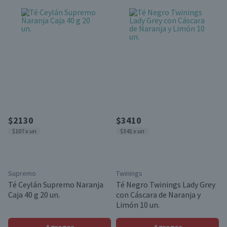
$2130
$3410
$107 x un
$341 x un
Supremo
Twinings
Té Ceylán Supremo Naranja
Té Negro Twinings Lady Grey
Caja 40 g 20 un.
con Cáscara de Naranja y
Limón 10 un.