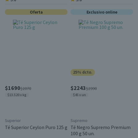
Oferta
Exclusivo online
25% dcto.
$1690
$2243
$2070
$2990
$13.520 x kg
$45 x un
Superior
Supremo
Té Superior Ceylon Puro 125 g
Té Negro Supremo Premium
100 g 50 un.