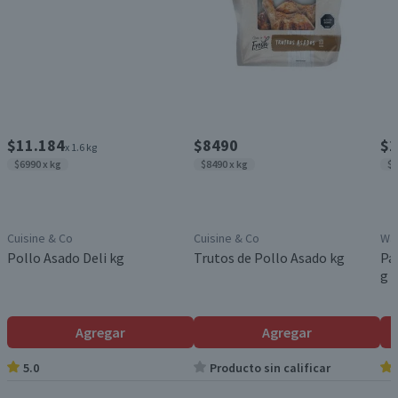
$11.184
$8490
$2
x 1.6 kg
$6990 x kg
$8490 x kg
$7
Cuisine & Co
Cuisine & Co
Was
Pollo Asado Deli kg
Trutos de Pollo Asado kg
Pa
g
Agregar
Agregar
5.0
Producto sin calificar