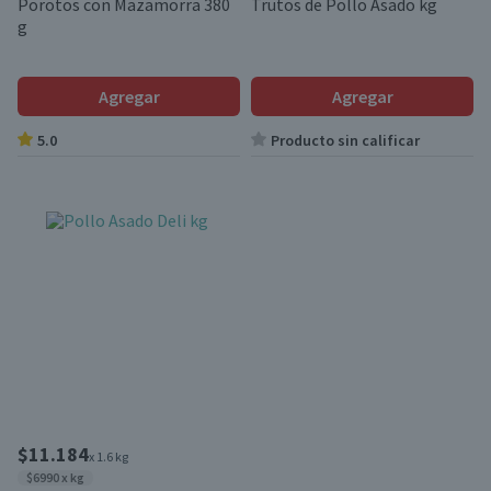
Porotos con Mazamorra 380
Trutos de Pollo Asado kg
g
Agregar
Agregar
5.0
Producto sin calificar
$11.184
x 1.6 kg
$6990 x kg