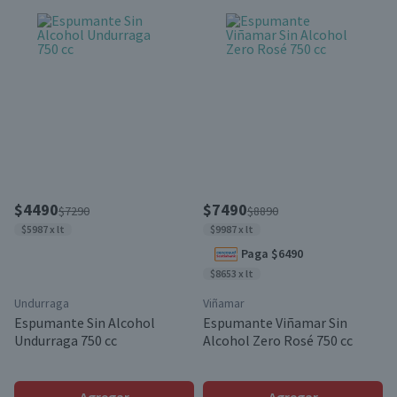
$4490
$7490
$7290
$8890
$5987 x lt
$9987 x lt
Paga $6490
$8653 x lt
Undurraga
Viñamar
Espumante Sin Alcohol
Espumante Viñamar Sin
Undurraga 750 cc
Alcohol Zero Rosé 750 cc