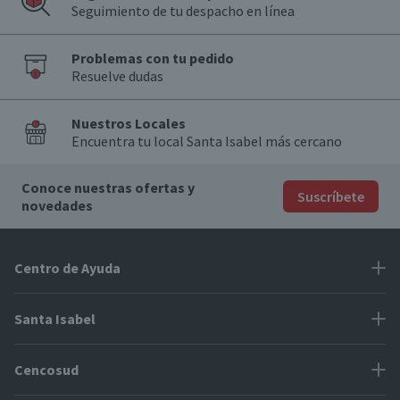
Seguimiento de tu despacho en línea
Problemas con tu pedido
Resuelve dudas
Nuestros Locales
Encuentra tu local Santa Isabel más cercano
Conoce nuestras ofertas y
Suscríbete
novedades
Centro de Ayuda
Problemas con tu pedido
Santa Isabel
Información de pago
Proveedores
Cencosud
Cómo modificar mis datos
Espacio Mypes