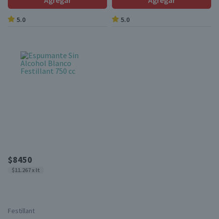
Agregar
Agregar
5.0
5.0
$8450
$11.267 x lt
Festillant