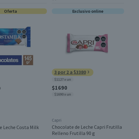
Oferta
Exclusivo online
3 por 2 a $3380
$1127 x un
$1690
0
$1690 x un
Capri
Chocolate de Leche Capri Frutilla
e Leche Costa Milk
Relleno Frutilla 90 g