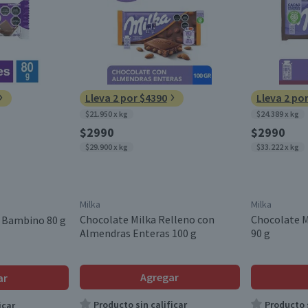
Lleva 2 por $4390
Lleva 2 po
$21.950 x kg
$24.389 x kg
$2990
$2990
$29.900 x kg
$33.222 x kg
Milka
Milka
Chocolate Milka Relleno con
Chocolate M
 Bambino 80 g
Almendras Enteras 100 g
90 g
Agregar
ar
Producto sin calificar
Producto s
icar