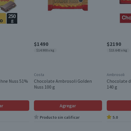
$1490
$2190
$14.900 x kg
$15.643 x kg
Costa
Ambrosoli
ahne Nuss 51%
Chocolate Ambrosoli Golden
Chocolate d
Nuss 100 g
140 g
ar
Agregar
Producto sin calificar
5.0