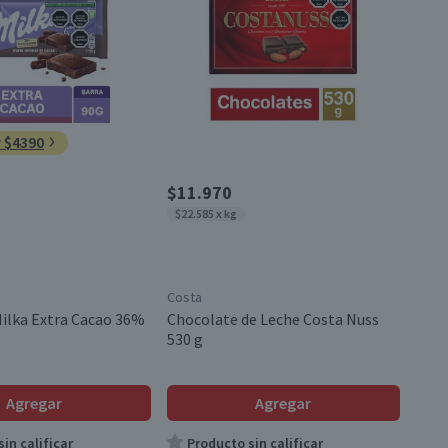
r $4390
$11.970
$22.585 x kg
Costa
ilka Extra Cacao 36%
Chocolate de Leche Costa Nuss
530 g
Agregar
Agregar
in calificar
Producto sin calificar