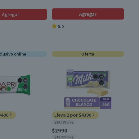
Agregar
Agregar
5.0
clusivo online
Oferta
3400
Lleva 2 por $4390
$24.389 x kg
$2990
$33.222 x kg