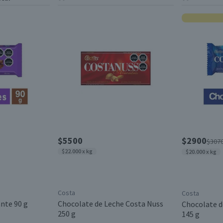
$5500
$2900
$307
$22.000 x kg
$20.000 x kg
Costa
Costa
nte 90 g
Chocolate de Leche Costa Nuss
Chocolate d
250 g
145 g