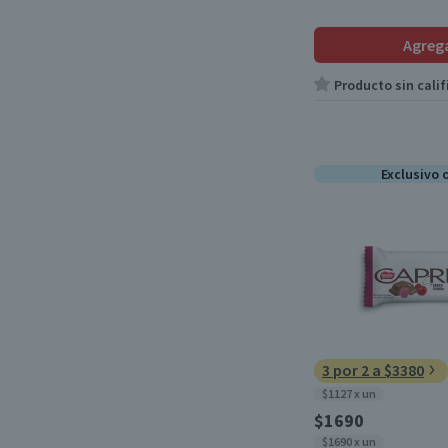
Agreg
Producto sin calif
Exclusivo 
3 por 2 a $3380
$1127 x un
$1690
$1690 x un