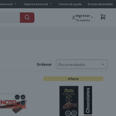
Cencosud
Tarjeta Cencosud
Centro de ayuda
Estado del pedido
Ingresar
Tu cuenta
Ordenar
Recomendados
Oferta