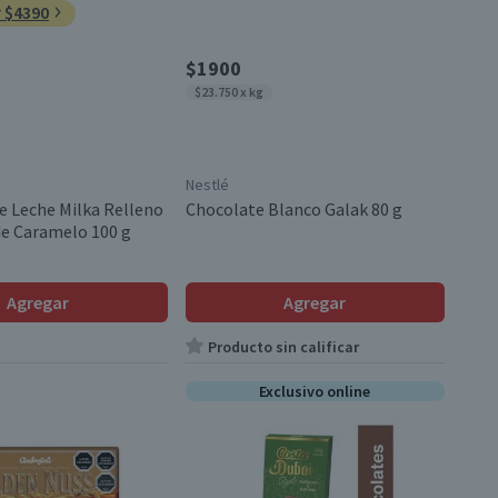
r $4390
$1900
$23.750 x kg
Nestlé
e Leche Milka Relleno
Chocolate Blanco Galak 80 g
e Caramelo 100 g
Agregar
Agregar
Producto sin calificar
Exclusivo online