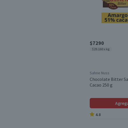
$7290
$29.160 x kg
Sahne Nuss
Chocolate Bitter S
Cacao 250 g
Agreg
4.8