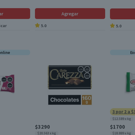
ar
Agregar
icar
5.0
5.0
online
Ex
3 por 2 a $
$12.589 x kg
$3290
$1700
$20.563 x kg
$18.889 x kg