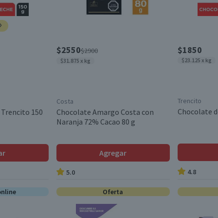
$2550
$1850
$2900
$23.125 x kg
$31.875 x kg
Trencito
Costa
Chocolate d
 Trencito 150
Chocolate Amargo Costa con
Naranja 72% Cacao 80 g
ar
Agregar
4.8
5.0
online
Oferta