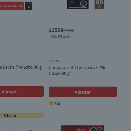
$2550
$2900
$31.875 x kg
Costa
e Leche Trencito 80 g
Chocolate Bitter Costa 62%
Cacao 80 g
Agregar
Agregar
5.0
Oferta