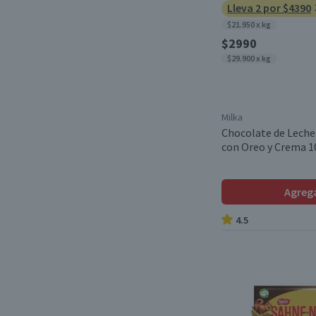
Lleva 2 por $4390
$21.950 x kg
$2990
$29.900 x kg
Milka
Chocolate de Leche
con Oreo y Crema 1
Agreg
4.5