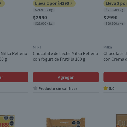
Lleva 2 por $4390
Lleva 2 po
$21.950 x kg
$21.950 x kg
$2990
$2990
$29.900 x kg
$29.900 x kg
Milka
Milka
 Milka Relleno
Chocolate de Leche Milka Relleno
Chocolate d
00 g
con Yogurt de Frutilla 100 g
con Crema d
ar
Agregar
Producto sin calificar
5.0