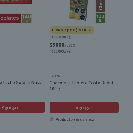
Lleva 2 por $7890
$39.450 x kg
$5000
$5710
$50.000 x kg
Costa
e Leche Golden Nuss
Chocolate Tableta Costa Dubai
100 g
Agregar
Agregar
Producto sin calificar