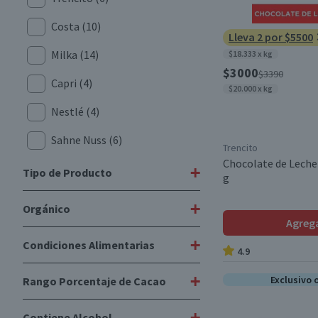
Costa
(10)
Lleva 2 por $5500
Milka
(14)
$18.333 x kg
$3000
$3390
Capri
(4)
$20.000 x kg
Nestlé
(4)
Sahne Nuss
(6)
Trencito
Chocolate de Leche
Ambrosoli
(7)
+
Tipo de Producto
g
Schogetten
(10)
+
Orgánico
Chocolate en Barra
(56)
Agreg
Cachet
(2)
Chocolate Relleno
(19)
+
Condiciones Alimentarias
No
(16)
4.9
Karina
(3)
Balls Chocolate
(1)
+
Exclusivo 
Rango Porcentaje de Cacao
Hershey's
(1)
Kosher
(17)
Chocolate Macizo
(3)
Terrys
(1)
Libre de Peces
(61)
+
Contiene Alcohol