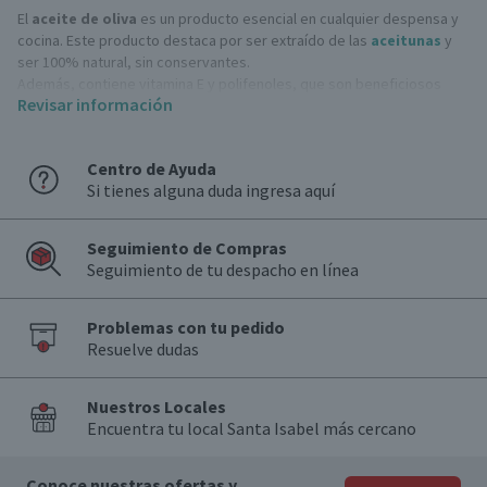
El
aceite de oliva
es un producto esencial en cualquier despensa y
cocina. Este producto destaca por ser extraído de las
aceitunas
y
ser 100% natural, sin conservantes.
Además, contiene vitamina E y polifenoles, que son beneficiosos
Revisar información
para la salud. También cuenta con grasas saludables, siendo una
fuente de grasas monoinsaturadas.
Centro de Ayuda
¿Cuáles son los beneficios del aceite de oliva?
Si tienes alguna duda ingresa aquí
Conoce algunas de las ventajas de estos aceites:
Es una excelente fuente de antioxidantes, especialmente polifenoles
y vitamina E.
Seguimiento de Compras
Ayuda a reducir los niveles de colesterol, disminuyendo así el riesgo
Seguimiento de tu despacho en línea
de enfermedades cardíacas.
Facilita la digestión y puede ayudar a prevenir problemas digestivos
como el estreñimiento.
Problemas con tu pedido
Hidrata y nutre la piel y el cabello.
Resuelve dudas
Tips para usar el aceite de oliva en tus comidas
Nuestros Locales
Este producto puede utilizarse en una gran variedad de platos en
Encuentra tu local Santa Isabel más cercano
diferentes ocasiones o recetas.
Aderezos y ensaladas:
Perfecto para preparar vinagretas y darle
un toque especial a tus ensaladas.
Conoce nuestras ofertas y