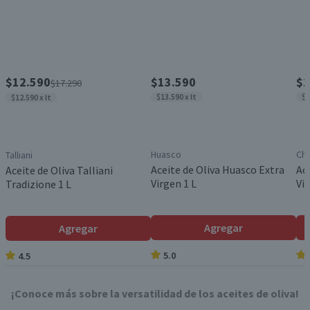
$12.590
$13.590
$1
$17.290
$13.590 x lt
$1
$12.590 x lt
Huasco
Ch
Talliani
Aceite de Oliva Huasco Extra
Ac
Aceite de Oliva Talliani
Virgen 1 L
Vir
Tradizione 1 L
Agregar
Agregar
5.0
4.5
¡Conoce más sobre la versatilidad de los aceites de oliva!