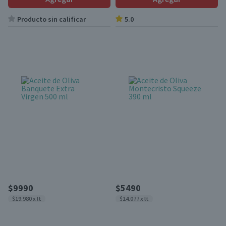
Producto sin calificar
5.0
$9990
$5490
$19.980 x lt
$14.077 x lt