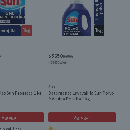
$5650
0
$6990
$5650 x kg
Sun
llas Sun Progress 1 kg
Detergente Lavavajilla Sun Polvo
Máquina Botella 1 kg
Agregar
Agregar
in calificar
5.0