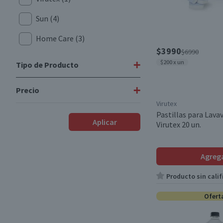
Sun
(4)
Home Care
(3)
$3990
$6990
+
$200 x un
Tipo de Producto
+
Precio
Detergente Lavavajillas
(4)
Virutex
Lavalozas
(3)
Pastillas para Lavav
$1312
-
$7190
Aplicar
Virutex 20 un.
Abrillantadores de
Lavavajillas
(1)
Desde
Hasta
Agreg
Producto sin calif
Ofert