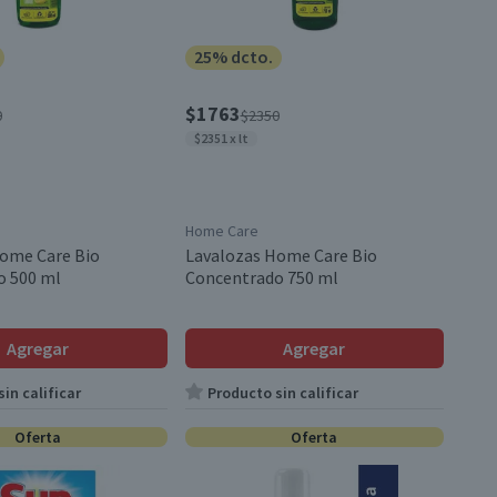
25% dcto.
$1763
0
$2350
$2351 x lt
Home Care
ome Care Bio
Lavalozas Home Care Bio
o 500 ml
Concentrado 750 ml
Agregar
Agregar
in calificar
Producto sin calificar
Oferta
Oferta