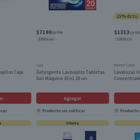
25% dcto.
$7190
$1313
$8790
$175
$360 x un
$2626 x lt
Sun
Home Care
ajillas Caja
Detergente Lavavajilla Tabletas
Lavalozas H
Sun Máquina 3En1 20 un.
Concentrad
ar
Agregar
icar
Producto sin calificar
Producto s
a
Oferta