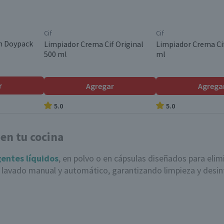
Cif
Cif
n Doypack
Limpiador Crema Cif Original
Limpiador Crema Ci
500 ml
ml
r
Agregar
Agrega
5.0
5.0
 en tu cocina
entes líquidos
, en polvo o en cápsulas diseñados para elim
ra lavado manual y automático, garantizando limpieza y desin
a limpiar y desinfectar platos, vasos, cubiertos y utensili
detergentes específicos, garantizando una limpieza profund