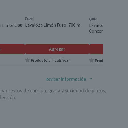
Fuzol
Quix
Lavaloza Limón Fuzol 700 ml
f Limón 500
Lavalozas Quix Ultr
Concentrado 450 m
Agregar
r
Agrega
Producto sin calificar
Producto sin calif
Revisar información
inar restos de comida, grasa y suciedad de platos,
fección.
os de cocina de manera automática. Funciona
a que elimina restos de comida y bacterias. Entre