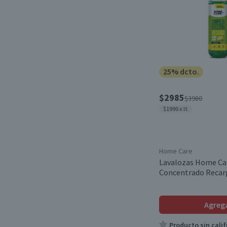
25% dcto.
$2985
$3980
$1990 x lt
Home Care
Lavalozas Home Ca
Concentrado Recarg
Agreg
Producto sin calif