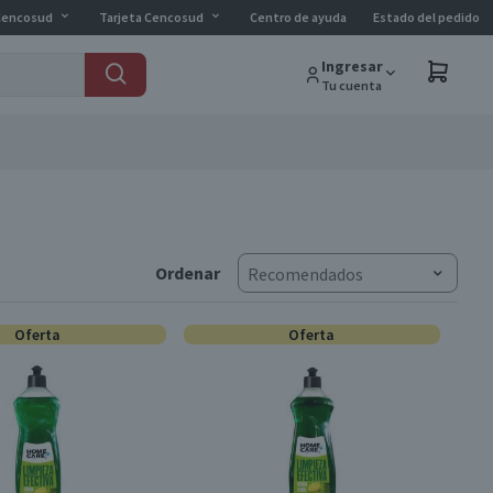
Cencosud
Tarjeta Cencosud
Centro de ayuda
Estado del pedido
Ingresar
Tu cuenta
Ordenar
Recomendados
Oferta
Oferta