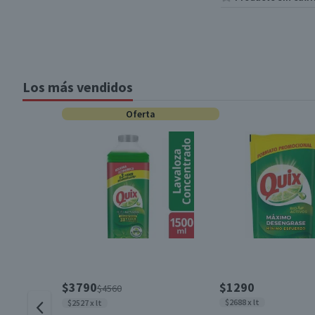
Los más vendidos
Oferta
$3790
$1290
$4560
$2688 x lt
$2527 x lt