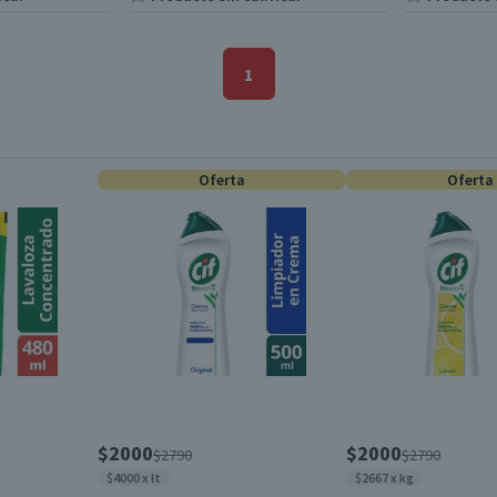
1
Oferta
Oferta
$2000
$2000
$2790
$2790
$4000 x lt
$2667 x kg