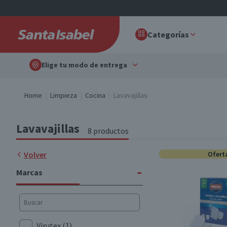
Categorías
Elige tu modo de entrega
Home
Limpieza
Cocina
Lavavajillas
Lavavajillas
8 productos
Volver
Ofert
-
Marcas
Virutex
(1)