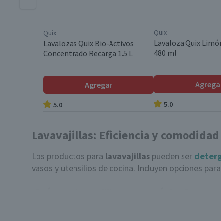
Quix
Quix
Lavaloza Quix Limó
Lavalozas Quix Bio-Activos
480 ml
Concentrado Recarga 1.5 L
Agrega
Agregar
5.0
5.0
Lavavajillas: Eficiencia y comodidad
Los productos para
lavavajillas
pueden ser
deterg
vasos y utensilios de cocina. Incluyen opciones pa
¿Qué es un lavavajillas y para qué sirve?
Un
lavavajillas
es un electrodoméstico diseñado par
mediante chorros de agua caliente combinados con 