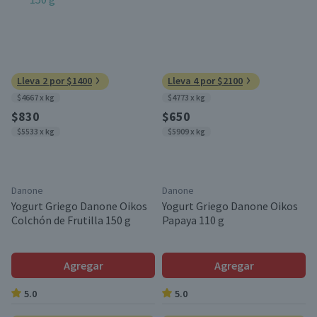
Lleva 2 por $1400
Lleva 4 por $2100
$4667 x kg
$4773 x kg
$830
$650
$5533 x kg
$5909 x kg
Danone
Danone
Yogurt Griego Danone Oikos
Yogurt Griego Danone Oikos
Colchón de Frutilla 150 g
Papaya 110 g
Agregar
Agregar
5.0
5.0