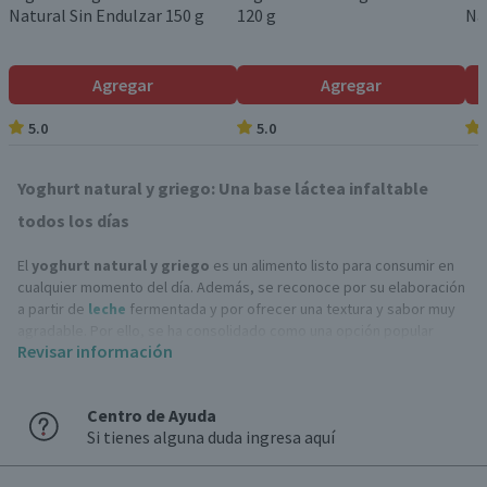
Natural Sin Endulzar 150 g
120 g
Na
Agregar
Agregar
5.0
5.0
Yoghurt natural y griego: Una base láctea infaltable
todos los días
El
yoghurt natural y griego
es un alimento listo para consumir en
cualquier momento del día. Además, se reconoce por su elaboración
a partir de
leche
fermentada y por ofrecer una textura y sabor muy
agradable. Por ello, se ha consolidado como una opción popular
Revisar información
dentro de la alimentación cotidiana.
Estos productos se elaboran mediante un proceso de fermentación
Centro de Ayuda
controlada, donde cultivos específicos transforman la leche. De esta
Si tienes alguna duda ingresa aquí
manera, se obtiene un alimento de textura suave y sabor equilibrado.
Asimismo, su composición permite identificar fácilmente su origen
lácteo.