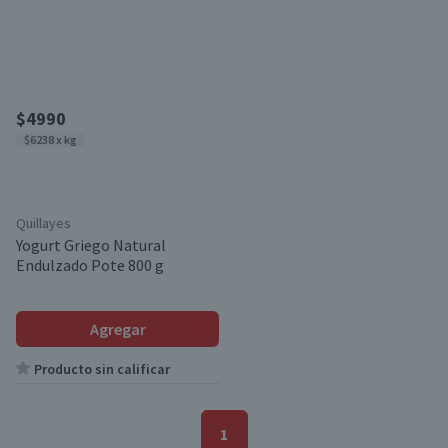
$4990
$6238 x kg
Quillayes
Yogurt Griego Natural
Endulzado Pote 800 g
Agregar
Producto sin calificar
1