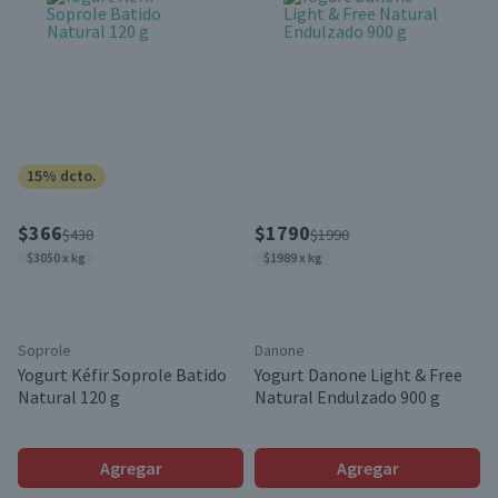
15% dcto.
$366
$1790
$430
$1990
$3050 x kg
$1989 x kg
Soprole
Danone
Yogurt Kéfir Soprole Batido
Yogurt Danone Light & Free
Natural 120 g
Natural Endulzado 900 g
Agregar
Agregar