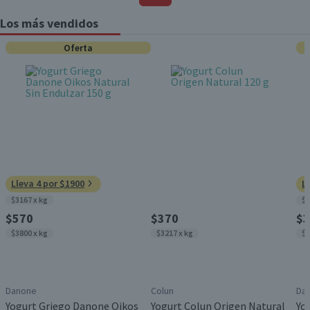
Los más vendidos
Oferta
Lleva 4 por $1900
L
$3167 x kg
$3
$570
$370
$3
$3800 x kg
$3217 x kg
$3
Danone
Colun
Da
Yogurt Griego Danone Oikos
Yogurt Colun Origen Natural
Yo