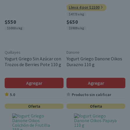
Lleva 4 por $2100
$4773 x kg
$550
$650
$5000 x kg
$5909 x kg
Quillayes
Danone
Yogurt Griego Sin Azúcar con
Yogurt Griego Danone Oikos
Trozos de Berries Pote 110 g
Durazno 110 g
Agregar
Agregar
5.0
Producto sin calificar
Oferta
Oferta