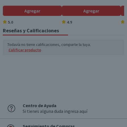
Azúcares totales
5,9
11,8
(g)
Agregar
Agregar
Sodio (mg)
65
130
5.0
4.9
Reseñas y Calificaciones
*Ingesta de referencia de un adulto promedio (8400 kj / 2000 kcal)
Todavía no tiene calificaciones, comparte la tuya.
Calificar producto
Centro de Ayuda
Si tienes alguna duda ingresa aquí
Seguimiento de Compras