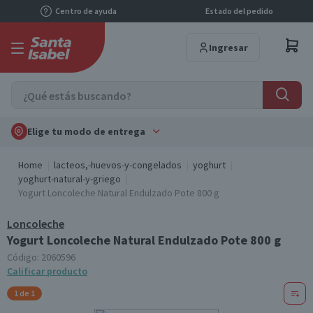
Centro de ayuda
Estado del pedido
Ingresar
Elige tu modo de entrega
Home
lacteos,-huevos-y-congelados
yoghurt
yoghurt-natural-y-griego
Yogurt Loncoleche Natural Endulzado Pote 800 g
Loncoleche
Yogurt Loncoleche Natural Endulzado Pote 800 g
Código:
2060596
Calificar producto
1 de 1