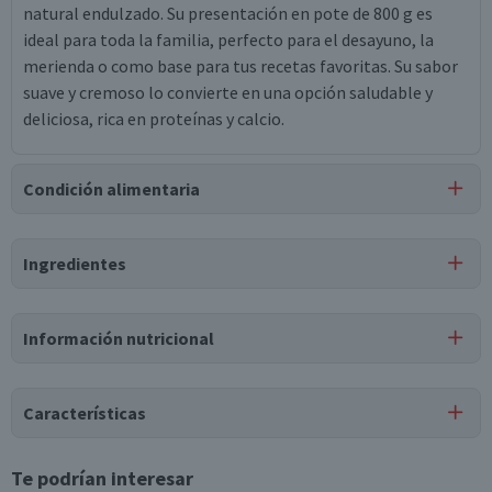
natural endulzado. Su presentación en pote de 800 g es
ideal para toda la familia, perfecto para el desayuno, la
merienda o como base para tus recetas favoritas. Su sabor
suave y cremoso lo convierte en una opción saludable y
deliciosa, rica en proteínas y calcio.
Condición alimentaria
Certificación
Ingredientes
Libre de
Lactosa
Ingredientes
Información nutricional
leche fluida descremada, concentrado de proteína de suero,
sólidos lácteos, sorbato de potasio, enzima lactasa,
Tabla nutricional
sucralosa, estevia glicósidos de esteviol, cultivo láctico l.
Características
bulgaricus, cultivo láctico s. thermophilus.
Valores
Por cada 1
Por cada 100g/ml
medios
porción
Tipo de Producto
Te podrían interesar
Puede contener
Yoghurt Batido