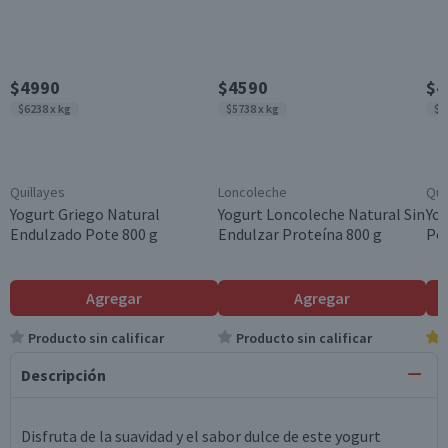
$4990
$4590
$4
$6238 x kg
$5738 x kg
$5
Quillayes
Loncoleche
Qui
Yogurt Griego Natural
Yogurt Loncoleche Natural Sin
Yog
Endulzado Pote 800 g
Endulzar Proteína 800 g
Pot
Agregar
Agregar
Producto sin calificar
Producto sin calificar
Descripción
Disfruta de la suavidad y el sabor dulce de este yogurt