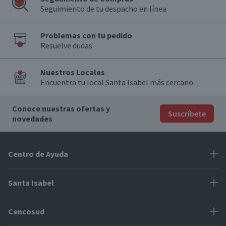
Seguimiento de tu despacho en línea
Problemas con tu pedido
Resuelve dudas
Nuestros Locales
Encuentra tu local Santa Isabel más cercano
Conoce nuestras ofertas y
Suscríbete
novedades
Centro de Ayuda
Problemas con tu pedido
Santa Isabel
Información de pago
Proveedores
Cencosud
Cómo modificar mis datos