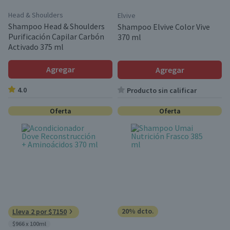
Head & Shoulders
Elvive
Shampoo Head & Shoulders
Shampoo Elvive Color Vive
Purificación Capilar Carbón
370 ml
Activado 375 ml
Agregar
Agregar
4.0
Producto sin calificar
Oferta
Oferta
20% dcto.
Lleva 2 por $7150
$966 x 100ml