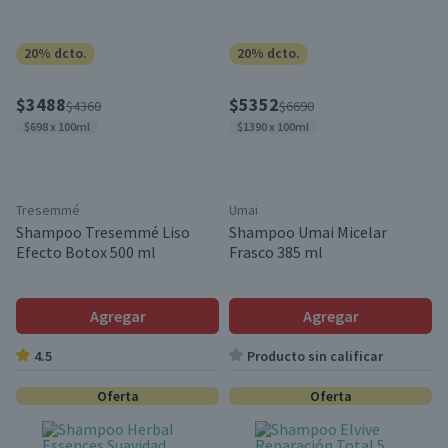
20% dcto.
20% dcto.
$3488
$5352
$4360
$6690
$698 x 100ml
$1390 x 100ml
Tresemmé
Umai
Shampoo Tresemmé Liso
Shampoo Umai Micelar
Efecto Botox 500 ml
Frasco 385 ml
Agregar
Agregar
4.5
Producto sin calificar
Oferta
Oferta