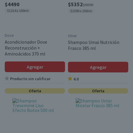
$4490
$5352
$6690
$1214 x 100ml
$1390 x 100ml
Dove
Umai
Acondicionador Dove
Shampoo Umai Nutrición
Reconstrucción +
Frasco 385 ml
Aminoácidos 370 ml
Agregar
Agregar
Producto sin calificar
4.0
Oferta
Oferta