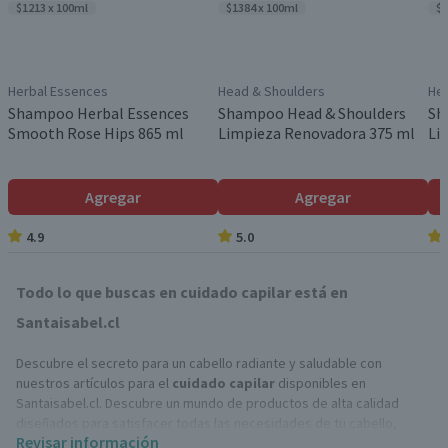
$1213 x 100ml
$1384 x 100ml
$1
Herbal Essences
Head & Shoulders
He
Shampoo Herbal Essences
Shampoo Head & Shoulders
Sh
Smooth Rose Hips 865 ml
Limpieza Renovadora 375 ml
Li
Agregar
Agregar
4.9
5.0
Todo lo que buscas en cuidado capilar está en
Santaisabel.cl
Descubre el secreto para un cabello radiante y saludable con
nuestros artículos para el
cuidado capilar
disponibles en
Santaisabel.cl. Descubre un mundo de productos de alta calidad
diseñados para satisfacer todas las necesidades de tu cabello,
Revisar información
desde
shampoo
y
acondicionador,
hasta
tinturas de pelo
y