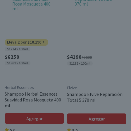
Lleva 2 por $10.190
$1274 x 100ml
$6250
$4190
$5690
$1563 x 100ml
$1132 x 100ml
Herbal Essences
Elvive
Shampoo Herbal Essences
Shampoo Elvive Reparación
Suavidad Rosa Mosqueta 400
Total 5 370 ml
ml
Agregar
Agregar
5.0
5.0