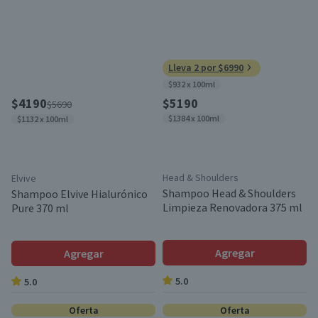
Lleva 2 por $6990
$932 x 100ml
$4190
$5190
$5690
$1384 x 100ml
$1132 x 100ml
Head & Shoulders
Elvive
Shampoo Head & Shoulders
Shampoo Elvive Hialurónico
Limpieza Renovadora 375 ml
Pure 370 ml
Agregar
Agregar
5.0
5.0
Oferta
Oferta