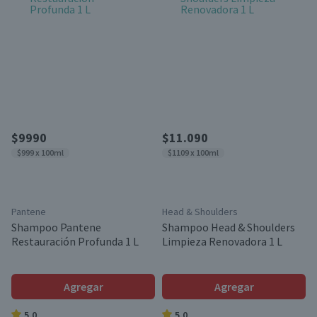
$9990
$11.090
$999 x 100ml
$1109 x 100ml
Pantene
Head & Shoulders
Shampoo Pantene
Shampoo Head & Shoulders
Restauración Profunda 1 L
Limpieza Renovadora 1 L
Agregar
Agregar
5.0
5.0