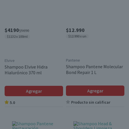
$4190
$12.990
$5690
$12.990 x un
$1132 x 100ml
Pantene
Elvive
Shampoo Pantene Molecular
Shampoo Elvive Hidra
Bond Repair 1 L
Hialurónico 370 ml
Agregar
Agregar
Producto sin calificar
5.0