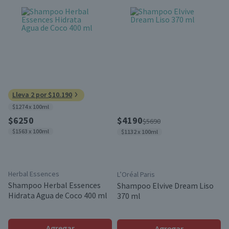
Lleva 2 por $10.190
$1274 x 100ml
$6250
$4190
$5690
$1563 x 100ml
$1132 x 100ml
Herbal Essences
L’Oréal Paris
Shampoo Herbal Essences
Shampoo Elvive Dream Liso
Hidrata Agua de Coco 400 ml
370 ml
Agregar
Agregar