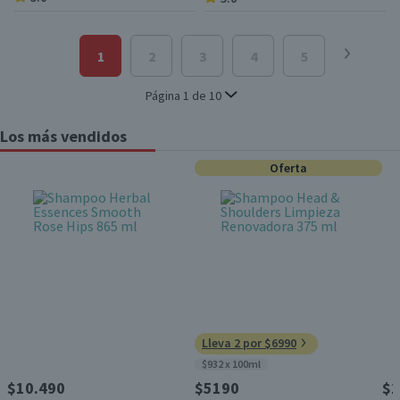
1
2
3
4
5
6
Página
1
de
10
Los más vendidos
Oferta
Lleva 2 por $6990
$932 x 100ml
$10.490
$5190
$1