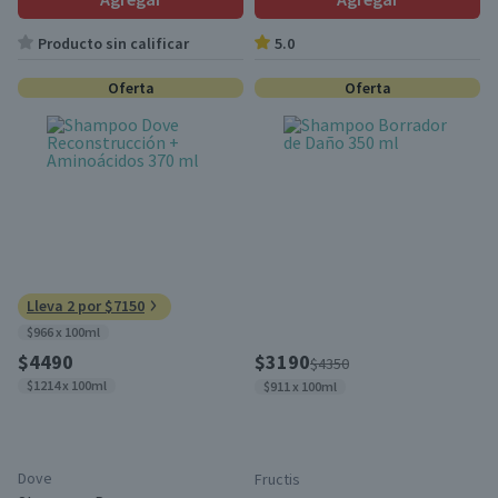
Producto sin calificar
5.0
Oferta
Oferta
Lleva 2 por $7150
$966 x 100ml
$4490
$3190
$4350
$1214 x 100ml
$911 x 100ml
Dove
Fructis