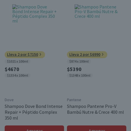
Lleva 2 por $7150
Lleva 2 por $6990
$1021 x 100ml
$874 x 100ml
$4670
$5390
$1334 x 100ml
$1348 x 100ml
Dove
Pantene
Shampoo Dove Bond Intense
Shampoo Pantene Pro-V
Repair + Péptido Complex
Bambú Nutre & Crece 400 ml
350 ml
Agregar
Agregar