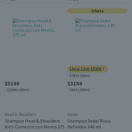
Oferta
Lleva 2 por $5350
$787 x 100ml
$5190
$3150
$1384 x 100ml
$927 x 100ml
Head & Shoulders
Sedal
Shampoo Head & Shoulders
Shampoo Sedal Rizos
Anti-Comezón con Menta 375
Definidos 340 ml