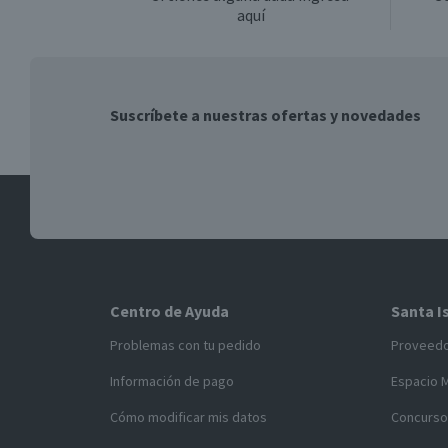
aquí
Suscríbete a nuestras ofertas y novedades
Centro de Ayuda
Santa I
Problemas con tu pedido
Proveed
Información de pago
Espacio 
Cómo modificar mis datos
Concurso