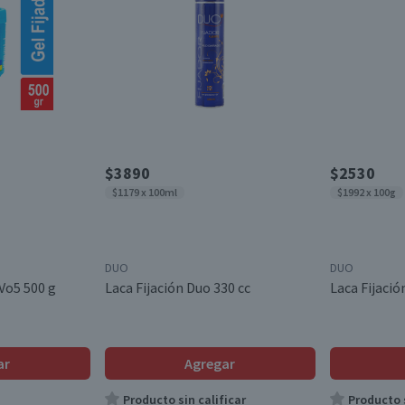
$3890
$2530
$1179 x 100ml
$1992 x 100g
DUO
DUO
 Vo5 500 g
Laca Fijación Duo 330 cc
Laca Fijaci
ar
Agregar
Producto sin calificar
Producto s