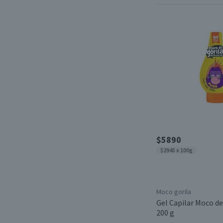
$5890
$2945 x 100g
Moco gorila
Gel Capilar Moco de
200 g