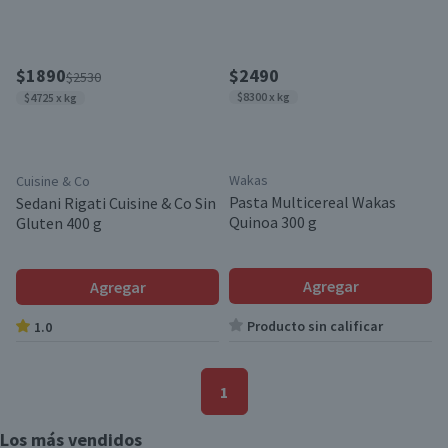
$1890
$2490
$2530
$8300 x kg
$4725 x kg
Wakas
Cuisine & Co
Pasta Multicereal Wakas
Sedani Rigati Cuisine & Co Sin
Quinoa 300 g
Gluten 400 g
Agregar
Agregar
Producto sin calificar
1.0
1
Los más vendidos