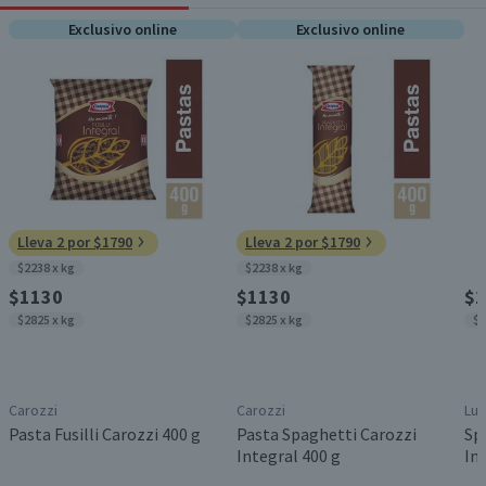
Exclusivo online
Exclusivo online
Lleva 2 por $1790
Lleva 2 por $1790
$2238 x kg
$2238 x kg
$1130
$1130
$1
$2825 x kg
$2825 x kg
$2
Carozzi
Carozzi
Luc
Pasta Fusilli Carozzi 400 g
Pasta Spaghetti Carozzi
Sp
Integral 400 g
In