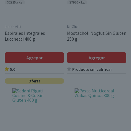
$2925 x kg
$7960 x kg
Lucchetti
NoGlut
Espirales Integrales
Mostacholi Noglut Sin Gluten
Lucchetti 400 g
250 g
Agregar
Agregar
5.0
Producto sin calificar
Oferta