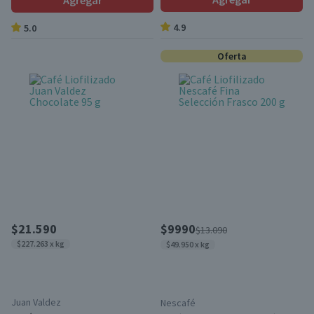
Agregar
4.9
5.0
Oferta
$21.590
$9990
$13.090
$227.263 x kg
$49.950 x kg
Juan Valdez
Nescafé