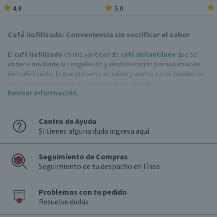
4.9
5.0
Café liofilizado: Conveniencia sin sacrificar el sabor
El
café liofilizado
es una variedad de
café instantáneo
que se
obtiene mediante la congelación y deshidratación por sublimación
del café líquido, lo que preserva su sabor y aroma. Estos productos
son fáciles de preparar y tienen una larga vida útil.
Revisar información
Diferencias del café liofilizado con el tradicional
El
café liofilizado
y el tradicional se diferencian principalmente en
Centro de Ayuda
su proceso de producción y en la forma en que se conservan:
Si tienes alguna duda ingresa aquí
Proceso de producción
: El liofilizado se obtiene congelando y
deshidratando café líquido por sublimación, mientras que el
tradicional se prepara infundiendo
café en grano
molido en agua
Seguimiento de Compras
caliente.
Seguimiento de tu despacho en línea
Conservación
: El
café liofilizado
tiene una vida útil más larga
debido a la eliminación del agua.
Problemas con tu pedido
Beneficios de adquirir café liofilizado
Resuelve dudas
Rapidez y conveniencia
: Ideal para quienes tienen un estilo de vida