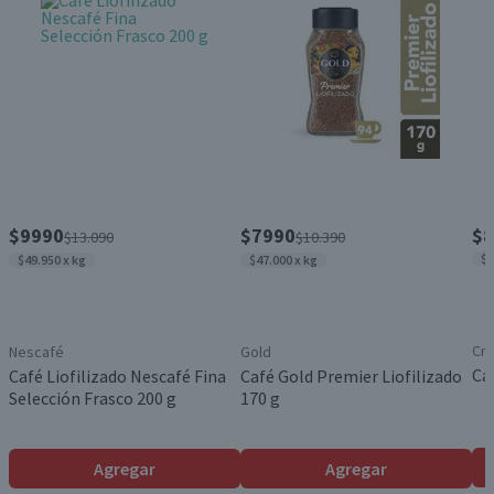
$9990
$7990
$8
$13.090
$10.390
$5
$49.950 x kg
$47.000 x kg
Cru
Nescafé
Gold
Ca
Café Liofilizado Nescafé Fina
Café Gold Premier Liofilizado
Selección Frasco 200 g
170 g
Agregar
Agregar