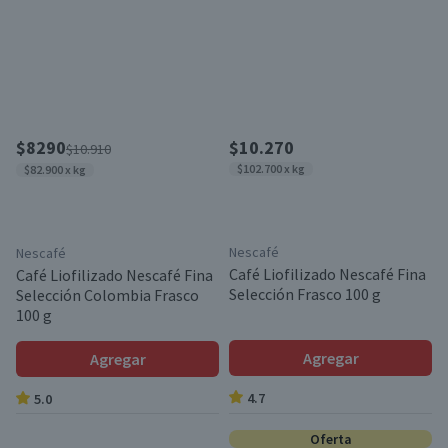
$8290
$10.270
$10.910
$102.700 x kg
$82.900 x kg
Nescafé
Nescafé
Café Liofilizado Nescafé Fina
Café Liofilizado Nescafé Fina
Selección Frasco 100 g
Selección Colombia Frasco
100 g
Agregar
Agregar
4.7
5.0
Oferta