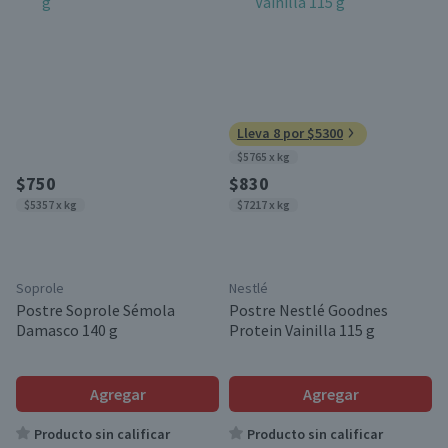
Lleva 8 por $5300
$5765 x kg
$750
$830
$5357 x kg
$7217 x kg
Soprole
Nestlé
Postre Soprole Sémola
Postre Nestlé Goodnes
Damasco 140 g
Protein Vainilla 115 g
Agregar
Agregar
Producto sin calificar
Producto sin calificar