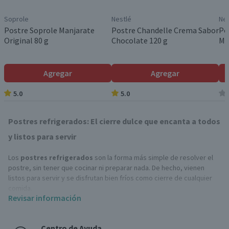
Soprole
Nestlé
Nes
Postre Soprole Manjarate
Postre Chandelle Crema Sabor
Po
Original 80 g
Chocolate 120 g
Ma
Agregar
Agregar
5.0
5.0
Postres refrigerados: El cierre dulce que encanta a todos
y listos para servir
Los
postres refrigerados
son la forma más simple de resolver el
postre, sin tener que cocinar ni preparar nada. De hecho, vienen
listos para servir y se disfrutan bien fríos como cierre de cualquier
comida.
Revisar información
Hay opciones para todos los gustos, desde las más cremosas hasta
las frutales y livianas. Además, sus porciones individuales facilitan
Centro de Ayuda