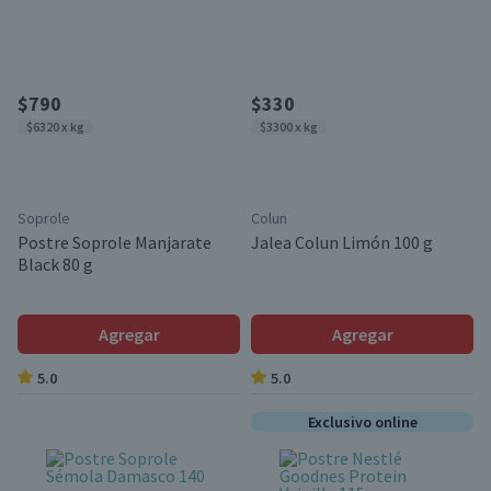
$790
$330
$6320 x kg
$3300 x kg
Soprole
Colun
Postre Soprole Manjarate
Jalea Colun Limón 100 g
Black 80 g
Agregar
Agregar
5.0
5.0
Exclusivo online