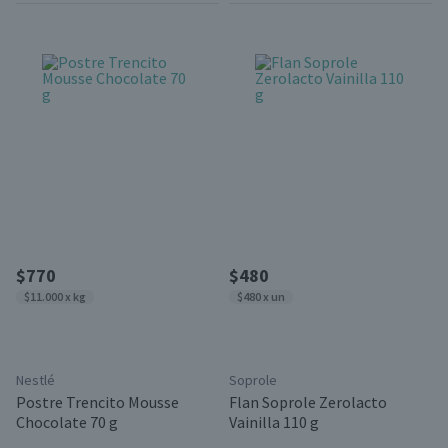
$770
$480
$11.000 x kg
$480 x un
Nestlé
Soprole
Postre Trencito Mousse
Flan Soprole Zerolacto
Chocolate 70 g
Vainilla 110 g