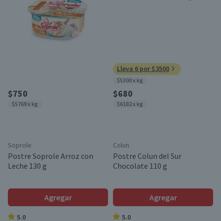
Lleva 6 por $3500
$5300 x kg
$750
$680
$5769 x kg
$6182 x kg
Soprole
Colun
Postre Soprole Arroz con
Postre Colun del Sur
Leche 130 g
Chocolate 110 g
Agregar
Agregar
5.0
5.0