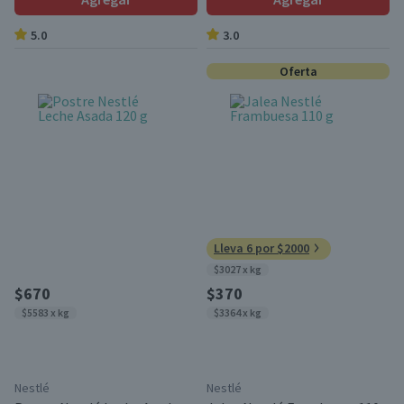
5.0
3.0
Oferta
Lleva 6 por $2000
$3027 x kg
$670
$370
$5583 x kg
$3364 x kg
Nestlé
Nestlé