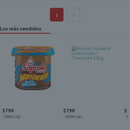
1
2
Los más vendidos
$790
$790
$7
$9875 x kg
$6583 x kg
$6