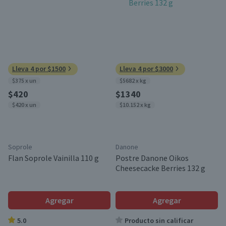
Lleva 4 por $1500
Lleva 4 por $3000
$375 x un
$5682 x kg
$420
$1340
$420 x un
$10.152 x kg
Soprole
Danone
Flan Soprole Vainilla 110 g
Postre Danone Oikos
Cheesecacke Berries 132 g
Agregar
Agregar
5.0
Producto sin calificar