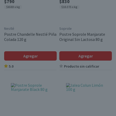
$790
$830
$6583 x kg
$10.375 x kg
Nestlé
Soprole
Postre Chandelle Nestlé Piña
Postre Soprole Manjarate
Colada 120 g
Original Sin Lactosa 80 g
Agregar
Agregar
5.0
Producto sin calificar