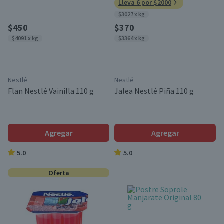
Lleva 6 por $2000
$3027 x kg
$450
$370
$4091 x kg
$3364 x kg
Nestlé
Nestlé
Flan Nestlé Vainilla 110 g
Jalea Nestlé Piña 110 g
Agregar
Agregar
5.0
5.0
Oferta