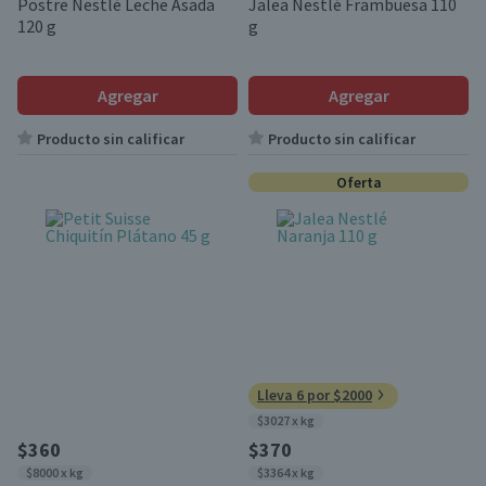
Postre Nestlé Leche Asada
Jalea Nestlé Frambuesa 110
120 g
g
Agregar
Agregar
Producto sin calificar
Producto sin calificar
Oferta
Lleva 6 por $2000
$3027 x kg
$360
$370
$8000 x kg
$3364 x kg