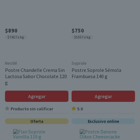
$890
$750
$7417 x kg
$5357 x kg
Nestlé
Soprole
Postre Chandelle Crema Sin
Postre Soprole Sémola
Lactosa Sabor Chocolate 120
Frambuesa 140 g
g
Agregar
Agregar
Producto sin calificar
5.0
Oferta
Exclusivo online