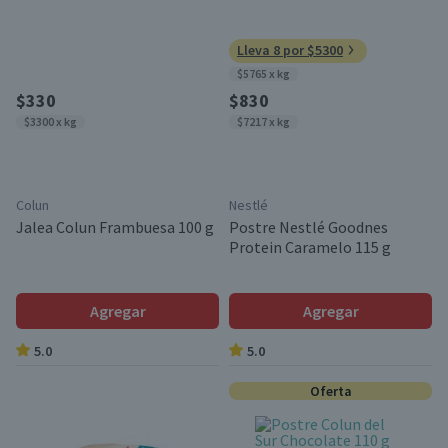
Lleva 8 por $5300
$5765 x kg
$330
$830
$3300 x kg
$7217 x kg
Colun
Nestlé
Jalea Colun Frambuesa 100 g
Postre Nestlé Goodnes
Protein Caramelo 115 g
Agregar
Agregar
5.0
5.0
Oferta