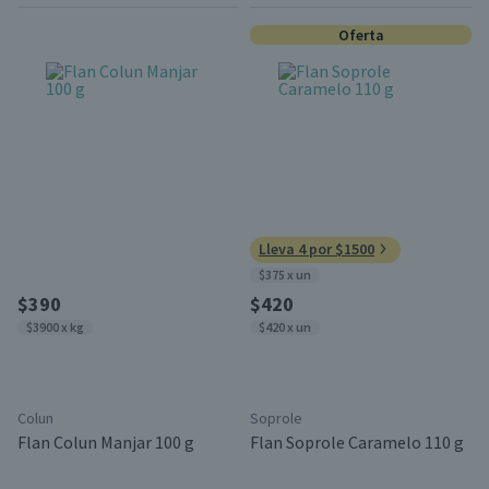
Oferta
Lleva 4 por $1500
$375 x un
$390
$420
$3900 x kg
$420 x un
Colun
Soprole
Flan Colun Manjar 100 g
Flan Soprole Caramelo 110 g