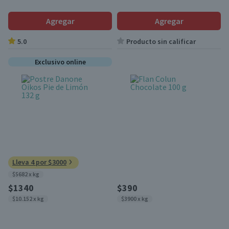
Agregar
Agregar
5.0
Producto sin calificar
Exclusivo online
Lleva 4 por $3000
$5682 x kg
$1340
$390
$10.152 x kg
$3900 x kg