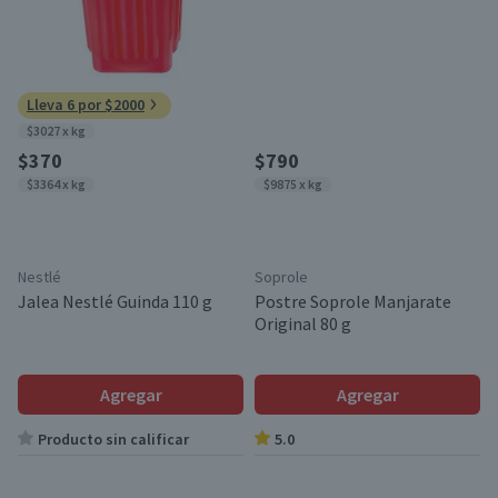
Lleva 6 por $2000
$3027 x kg
$370
$790
$3364 x kg
$9875 x kg
Nestlé
Soprole
Jalea Nestlé Guinda 110 g
Postre Soprole Manjarate
Original 80 g
Agregar
Agregar
Producto sin calificar
5.0