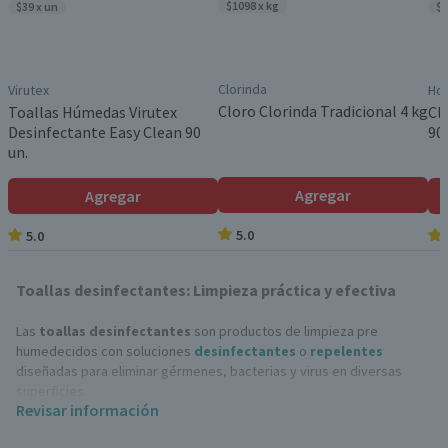
$1098 x kg
$39 x un
$1
Clorinda
Virutex
Ho
Cloro Clorinda Tradicional 4 kg
Toallas Húmedas Virutex
Cl
Desinfectante Easy Clean 90
90
un.
Agregar
Agregar
5.0
5.0
Toallas desinfectantes: Limpieza práctica y efectiva
Las
toallas desinfectantes
son productos de limpieza pre
humedecidos con soluciones
desinfectantes
o
repelentes
diseñadas para eliminar gérmenes, bacterias y virus en diversas
superficies.
Revisar información
Además, estos productos son prácticos, portátiles y fáciles de usar,