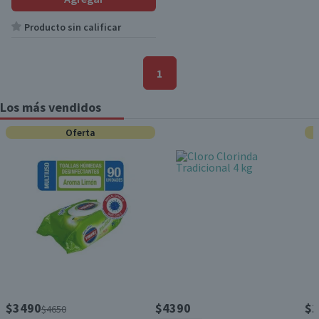
Producto sin calificar
1
Los más vendidos
Oferta
$3490
$4390
$1
$4650