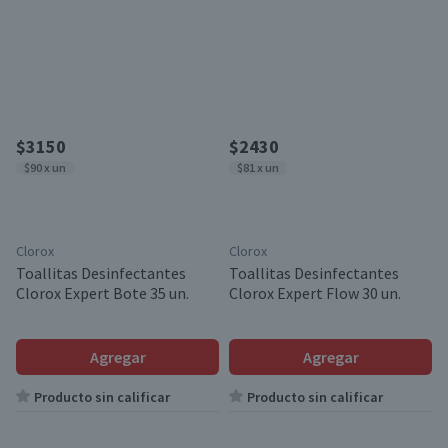
$3150
$2430
$90 x un
$81 x un
Clorox
Clorox
Toallitas Desinfectantes
Toallitas Desinfectantes
Clorox Expert Bote 35 un.
Clorox Expert Flow 30 un.
Agregar
Agregar
Producto sin calificar
Producto sin calificar