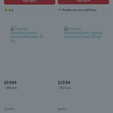
Agregar
Producto sin calificar
5.0
$5990
$2590
$80 x un
$52 x un
Virutex
Igenix