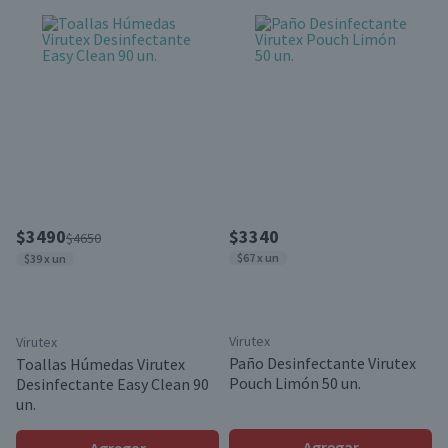
$3490
$3340
$4650
$67 x un
$39 x un
Virutex
Virutex
Paño Desinfectante Virutex
Toallas Húmedas Virutex
Pouch Limón 50 un.
Desinfectante Easy Clean 90
un.
Agregar