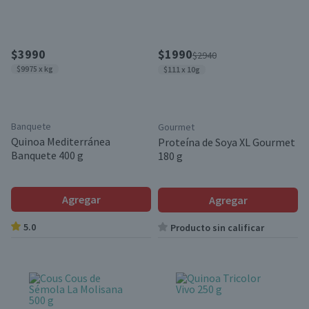
$3990
$1990
$2940
$9975 x kg
$111 x 10g
Banquete
Gourmet
Quinoa Mediterránea
Proteína de Soya XL Gourmet
Banquete 400 g
180 g
Agregar
Agregar
5.0
Producto sin calificar