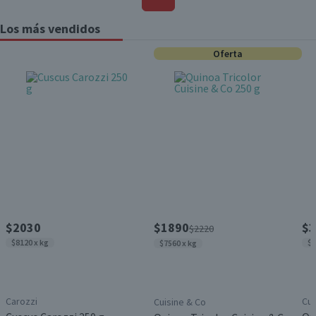
Los más vendidos
Oferta
$2030
$1890
$3
$2220
$8120 x kg
$8
$7560 x kg
Carozzi
Cui
Cuisine & Co