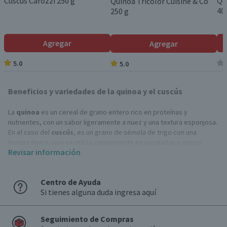
Cuscus Carozzi 250 g
Qu
Quinoa Tricolor Cuisine & Co
40
250 g
Agregar
Agregar
5.0
5.0
Beneficios y variedades de la quinoa y el cuscús
La
quinoa
es un cereal de grano entero rico en proteínas y
nutrientes, con un sabor ligeramente a nuez y una textura esponjosa.
En el caso del
cuscús
, es un grano de sémola de trigo con una
textura ligera, que se utiliza comúnmente en ensaladas y guisos.
Revisar información
¡Aquí te contamos sus beneficios y cómo incorporarlos en tus
comidas!
Centro de Ayuda
¿Por qué incluir quinoa y cuscús en tu dieta?
Si tienes alguna duda ingresa aquí
Altos en nutrientes
: Tanto la
quinoa
como el
cuscús
son fuentes
ricas en vitaminas y minerales. La primera es especialmente
destacada por su contenido en proteínas completas, que incluyen
Seguimiento de Compras
los nueve aminoácidos esenciales. Por otro lado, el
cuscús
es rico