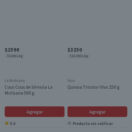
$2590
$3250
$5180 x kg
$13.000 x kg
La Molisana
Vivo
Cous Cous de Sémola La
Quinoa Tricolor Vivo 250 g
Molisana 500 g
Agregar
Agregar
5.0
Producto sin calificar