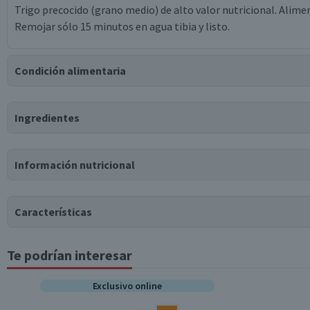
Trigo precocido (grano medio) de alto valor nutricional. Alime
Remojar sólo 15 minutos en agua tibia y listo.
Condición alimentaria
Certificación
Ingredientes
Kosher
Ingredientes
Información nutricional
trigo precocido.
Tabla nutricional
Puede contener
Características
Trazas
de
gluten.
Valores medios
Por cada 100g/ml
Te podrían interesar
Tipo de Producto
Energía (kCal)
342
Proteínas (g)
Exclusivo online
12
Almacenamiento