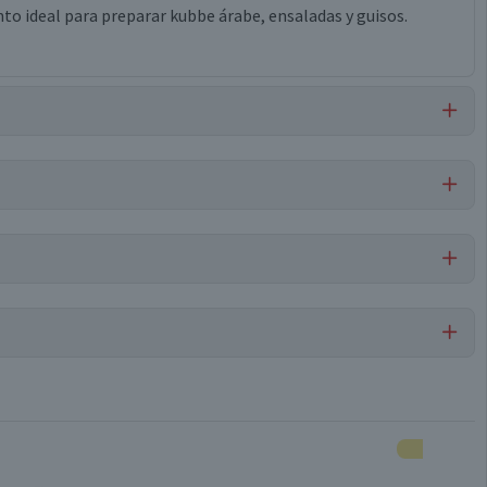
nto ideal para preparar kubbe árabe, ensaladas y guisos.
Por cada 1 porción
Semillas de Verduras
171
6
Conservar en un lugar fresco y seco