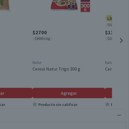
Lleva 2 po
$10.000 x kg
$2700
$1370
$9000 x kg
$13.700 x kg
Natur
Natur
Cereal Natur Trigo 300 g
Cereal Natu
ar
Agregar
car
Producto sin calificar
Producto s