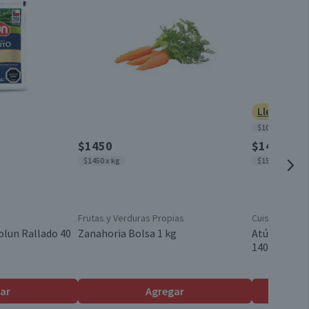
0,7
38
Doypack
0
8,5
Turquía
Lleva 3 po
4,3
$10.956 x kg
$1450
$1420
$1450 x kg
$15.604 x kg
Frutas y Verduras Propias
Cuisine & Co
olun Rallado 40
Zanahoria Bolsa 1 kg
Atún Lomito
140 g neto
ar
Agregar