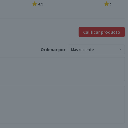
4.9
5.0
Calificar producto
Ordenar
por
Más reciente