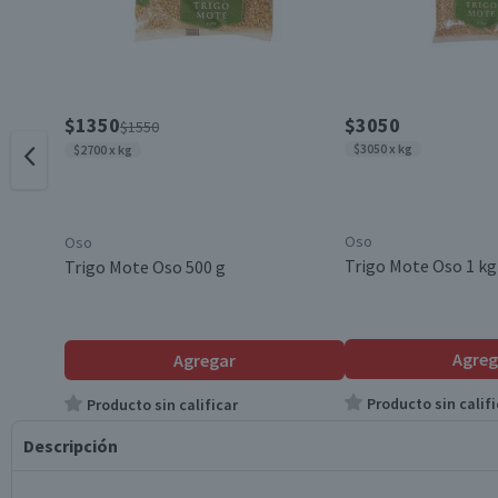
$1350
$3050
$1550
$3050 x kg
$2700 x kg
Oso
Oso
Trigo Mote Oso 1 kg
Trigo Mote Oso 500 g
Agreg
Agregar
Producto sin califi
Producto sin calificar
Descripción