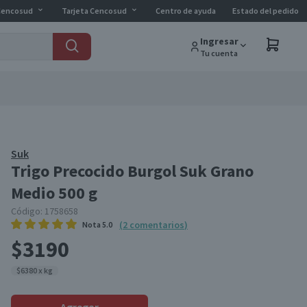
Cencosud
Tarjeta Cencosud
Centro de ayuda
Estado del pedido
Ingresar
Tu cuenta
Suk
Trigo Precocido Burgol Suk Grano
Medio 500 g
Código:
1758658
(
2
comentarios
)
Nota
5.0
$3190
$6380 x kg