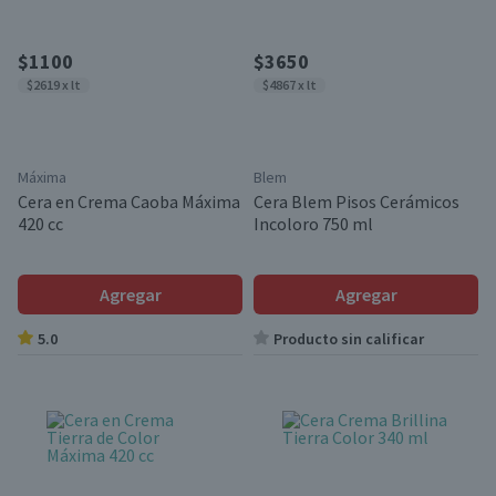
$1100
$3650
$2619 x lt
$4867 x lt
Máxima
Blem
Cera en Crema Caoba Máxima
Cera Blem Pisos Cerámicos
420 cc
Incoloro 750 ml
Agregar
Agregar
5.0
Producto sin calificar