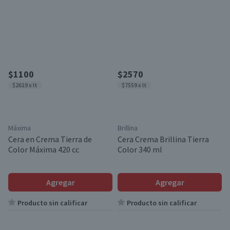
$1100
$2570
$2619 x lt
$7559 x lt
Máxima
Brillina
Cera en Crema Tierra de
Cera Crema Brillina Tierra
Color Máxima 420 cc
Color 340 ml
Agregar
Agregar
Producto sin calificar
Producto sin calificar