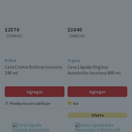
$2570
$3840
$7559 x lt
$4267 x lt
Brillina
Virginia
Cera Crema Brillina Incolora
Cera Líquida Virginia
340 ml
Autobrillo Incolora 900 ml
Agregar
Agregar
Producto sin calificar
4.0
Oferta