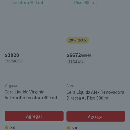
20% dcto.
$2020
$6672
$8340
$5050 x lt
$7413 x lt
Virginia
Alex
Cera Líquida Virginia
Cera Líquida Alex Renovadora
Autobrillo Incolora 400 ml
Directa Al Piso 900 ml
Agregar
Agregar
2.0
5.0