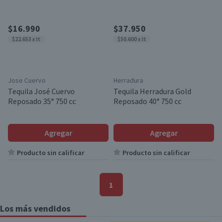
$16.990
$37.950
$22.653 x lt
$50.600 x lt
Jose Cuervo
Herradura
Tequila José Cuervo
Tequila Herradura Gold
Reposado 35° 750 cc
Reposado 40° 750 cc
Agregar
Agregar
Producto sin calificar
Producto sin calificar
1
Los más vendidos