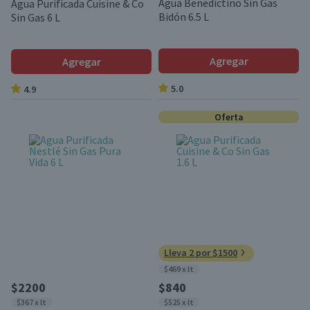
Agua Benedictino Sin Gas
Agua Purificada Cuisine & Co
Bidón 6.5 L
Sin Gas 6 L
Agregar
Agregar
5.0
4.9
Oferta
Lleva 2 por $1500
$469 x lt
$2200
$840
$367 x lt
$525 x lt