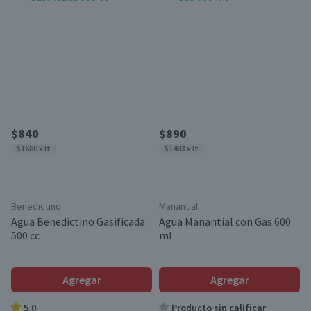
$840
$890
$1680 x lt
$1483 x lt
Benedictino
Manantial
Agua Benedictino Gasificada
Agua Manantial con Gas 600
500 cc
ml
Agregar
Agregar
5.0
Producto sin calificar