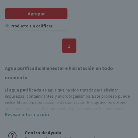
Agregar
Producto sin calificar
1
Agua purificada: Bienestar e hidratación en todo
momento
El
agua purificada
es agua que ha sido tratada para eliminar
impurezas, contaminantes y microorganismos. Este proceso puede
incluir filtración, destilación o desionización. El objetivo es obtener
agua más segura y de mejor calidad para consumo humano o uso
Revisar información
específico.
¿Qué es el agua purificada?
Centro de Ayuda
El
agua purificada
es una opción segura y saludable para tu