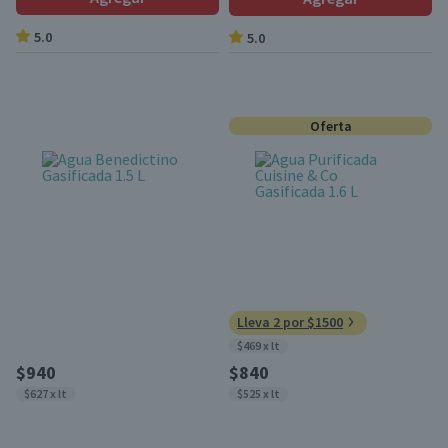
5.0
5.0
Oferta
Lleva 2 por $1500
$469 x lt
$940
$840
$627 x lt
$525 x lt