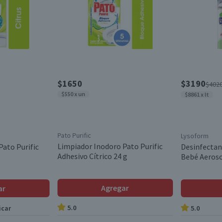
$1650
$3190
$402
$550 x un
$8861 x lt
Pato Purific
Lysoform
Limpiador Inodoro Pato Purific
Pato Purific
Desinfectan
Adhesivo Cítrico 24 g
Bebé Aeroso
Agregar
ar
5.0
icar
5.0