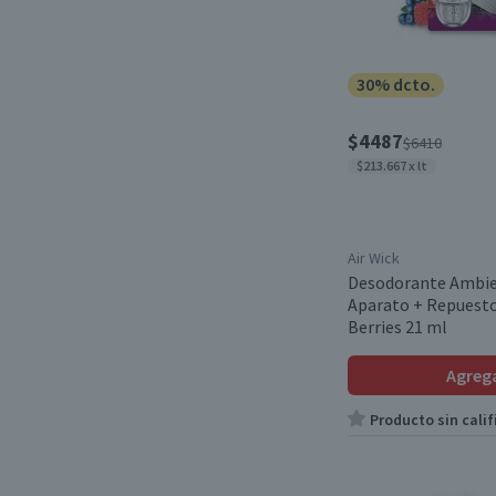
30% dcto.
$4487
$6410
$213.667 x lt
Air Wick
Desodorante Ambien
Aparato + Repuest
Berries 21 ml
Agreg
Producto sin calif