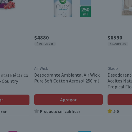
$4880
$6590
$19.520 x lt
$6590 x un
Air Wick
Glade
Desodorante Ambiental Air Wick
Desodorant
tal Eléctrico
Pure Soft Cotton Aerosol 250 ml
Aceites Natu
o Country
Tropical Fl
Aparato + R
Agregar
ar
Producto sin calificar
5.0
icar