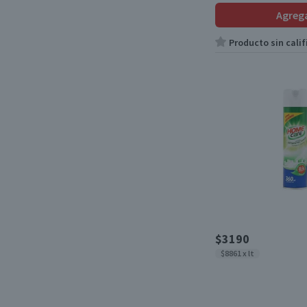
Agreg
Producto sin calif
$3190
$8861 x lt