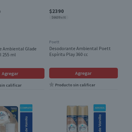
$2390
0
$6639 x lt
Poett
Desodorante Ambiental Poett
e Ambiental Glade
Espíritu Play 360 cc
l 255 ml
Agregar
Agregar
Producto sin calificar
in calificar