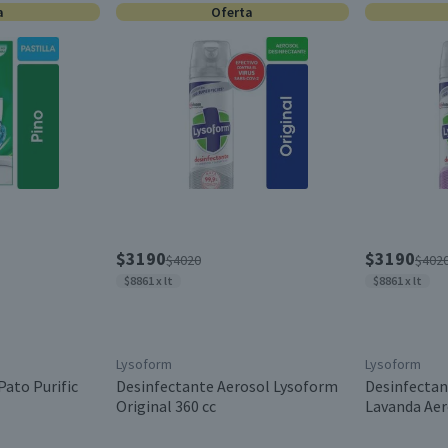
a
Oferta
$3190
$3190
$4020
$402
$8861 x lt
$8861 x lt
Lysoform
Lysoform
Pato Purific
Desinfectante Aerosol Lysoform
Desinfectan
Original 360 cc
Lavanda Aer