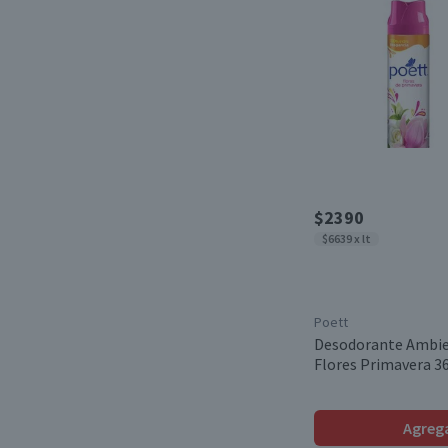
$2390
$6639 x lt
Poett
Desodorante Ambie
Flores Primavera 36
Agreg