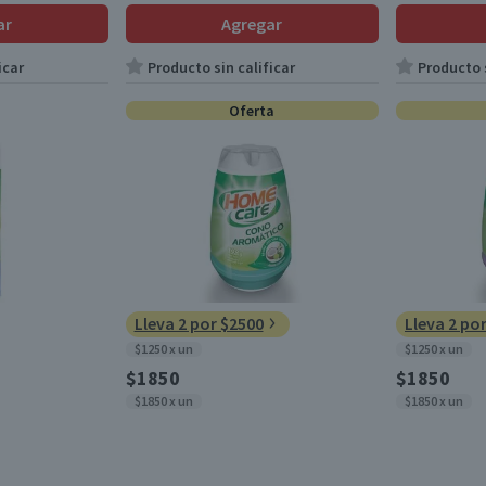
ar
Agregar
icar
Producto sin calificar
Producto s
Oferta
Lleva 2 por $2500
Lleva 2 po
$1250 x un
$1250 x un
$1850
$1850
$1850 x un
$1850 x un