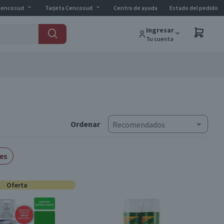
Cencosud
Tarjeta Cencosud
Centro de ayuda
Estado del pedido
Ingresar
Tu cuenta
Ordenar
Recomendados
es
Oferta