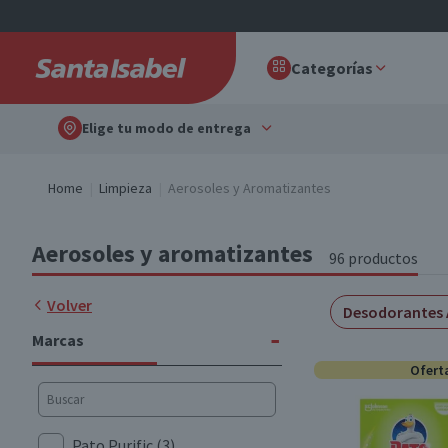
Categorías
Elige tu modo de entrega
Home
Limpieza
Aerosoles y Aromatizantes
Aerosoles y aromatizantes
96 productos
Volver
Desodorantes 
-
Marcas
Ofert
Pato Purific
(3)