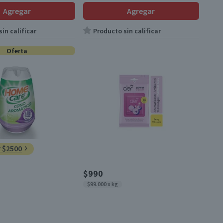
Agregar
Agregar
in calificar
Producto sin calificar
Oferta
r $2500
$990
$99.000 x kg