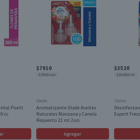
$7910
$3520
$7910 x un
$10.602 x lt
Glade
Clorox
ntal Poett
Aromatizante Glade Aceites
Desinfectan
0 cc
Naturales Manzana y Canela
Expert Fres
Repuesto 21 ml 2 un.
ar
Agregar