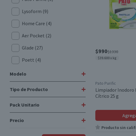
Lysoform
(9)
Home Care
(4)
Aer Pocket
(2)
Glade
(27)
$990
$1330
$39.600 x kg
Poett
(4)
Air Wick
(10)
+
Modelo
Pato Purific
Clorox
(2)
+
Tipo de Producto
Limpiador Inodoro 
Cargo
(1)
Cítrico 25 g
Igenix
(4)
Curto
(1)
+
Pack Unitario
Limpiador de Inodoro
(3)
Arom
(8)
Expert
(2)
Agreg
Aerosol Desinfectantes
(12)
+
Precio
Lysol
(1)
Unitario
(6)
Lata 390 cc
(1)
Producto sin calif
Desinfectantes
(6)
Killer
(7)