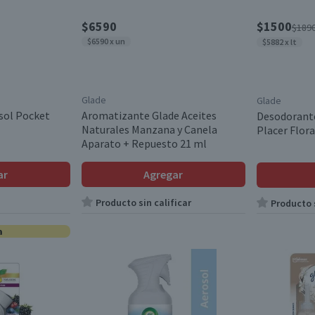
$6590
$1500
$189
$6590 x un
$5882 x lt
Glade
Glade
sol Pocket
Aromatizante Glade Aceites
Desodorant
Naturales Manzana y Canela
Placer Flora
Aparato + Repuesto 21 ml
ar
Agregar
Producto sin calificar
Producto s
a