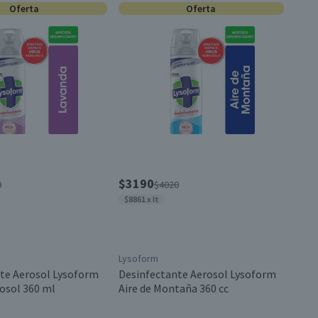
Oferta
Oferta
$3190
0
$4020
$8861 x lt
Lysoform
te Aerosol Lysoform
Desinfectante Aerosol Lysoform
osol 360 ml
Aire de Montaña 360 cc