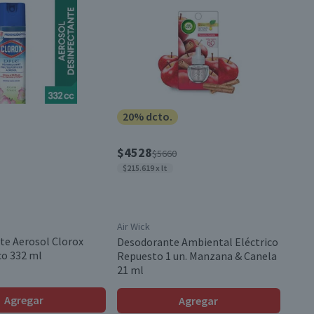
20% dcto.
$4528
$5660
$215.619 x lt
Air Wick
te Aerosol Clorox
Desodorante Ambiental Eléctrico
co 332 ml
Repuesto 1 un. Manzana & Canela
21 ml
Agregar
Agregar