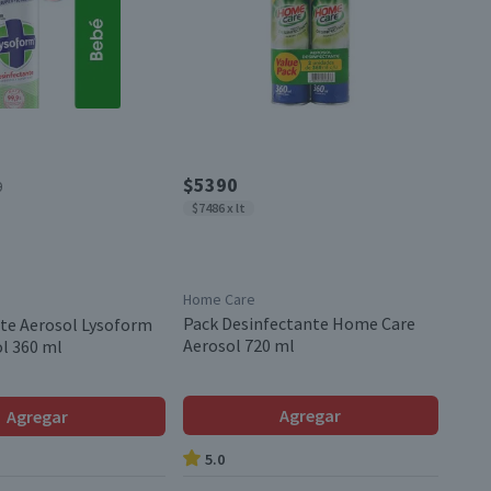
$5390
0
$7486 x lt
Home Care
Pack Desinfectante Home Care
te Aerosol Lysoform
Aerosol 720 ml
l 360 ml
Agregar
Agregar
5.0