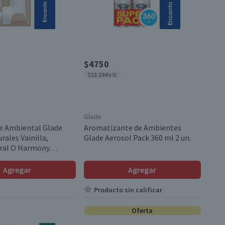
$4750
$13.194 x lt
Glade
e Ambiental Glade
Aromatizante de Ambientes
rales Vainilla,
Glade Aerosol Pack 360 ml 2 un.
oral O Harmony
epuesto 21 ml
Agregar
Agregar
Producto sin calificar
Oferta