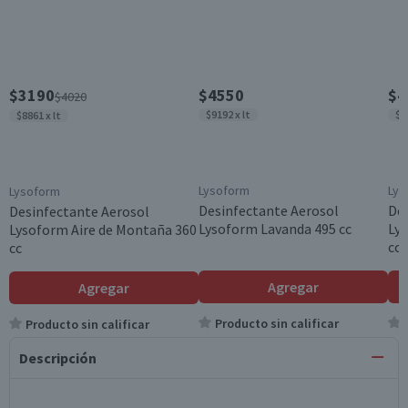
$3190
$4550
$4
$4020
$9192 x lt
$9
$8861 x lt
Lysoform
Lys
Lysoform
Desinfectante Aerosol
Des
Desinfectante Aerosol
Lysoform Lavanda 495 cc
Ly
Lysoform Aire de Montaña 360
cc
cc
Agregar
Agregar
Producto sin calificar
Producto sin calificar
Descripción