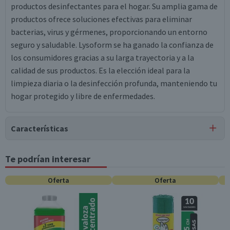
productos desinfectantes para el hogar. Su amplia gama de
productos ofrece soluciones efectivas para eliminar
bacterias, virus y gérmenes, proporcionando un entorno
seguro y saludable. Lysoform se ha ganado la confianza de
los consumidores gracias a su larga trayectoria y a la
calidad de sus productos. Es la elección ideal para la
limpieza diaria o la desinfección profunda, manteniendo tu
hogar protegido y libre de enfermedades.
Características
Tipo de Producto
Te podrían interesar
Aerosol Desinfectantes
Oferta
Oferta
Material
Metal
Dimensiones
5.7 x 5.7 x 23.3