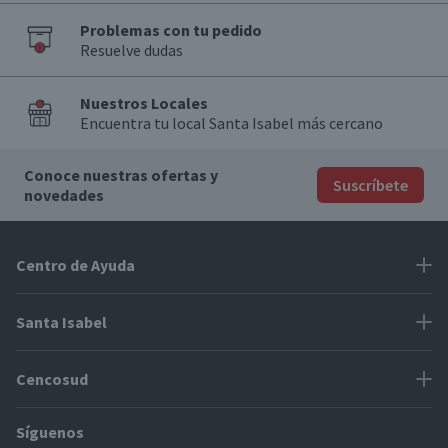
Problemas con tu pedido
Resuelve dudas
Nuestros Locales
Encuentra tu local Santa Isabel más cercano
Conoce nuestras ofertas y
Suscríbete
novedades
Centro de Ayuda
Problemas con tu pedido
Santa Isabel
Información de pago
Proveedores
Cencosud
Cómo modificar mis datos
Espacio Mypes
Modos de entrega y cobertura
Síguenos
Paris