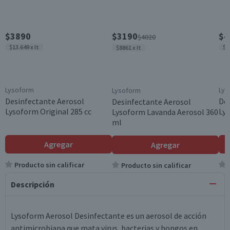
$3890
$3190
$4
$4020
$13.649 x lt
$9
$8861 x lt
Lysoform
Lys
Lysoform
Desinfectante Aerosol
Des
Desinfectante Aerosol
Lysoform Original 285 cc
Lys
Lysoform Lavanda Aerosol 360
ml
Agregar
Agregar
Producto sin calificar
Producto sin calificar
Descripción
Lysoform Aerosol Desinfectante es un aerosol de acción
antimicrobiana que mata virus, bacterias y hongos en