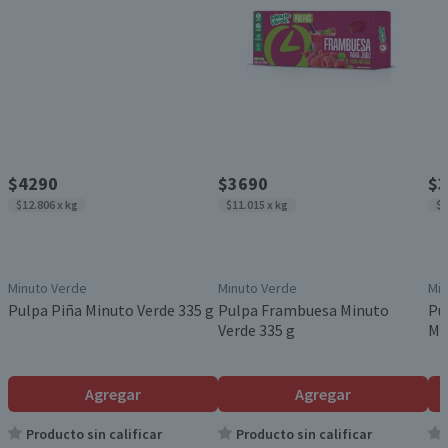
$4290
$3690
$3
$12.806 x kg
$11.015 x kg
$9
Minuto Verde
Minuto Verde
Min
Pulpa Piña Minuto Verde 335 g
Pulpa Frambuesa Minuto
Pu
Verde 335 g
Mi
Agregar
Agregar
Producto sin calificar
Producto sin calificar