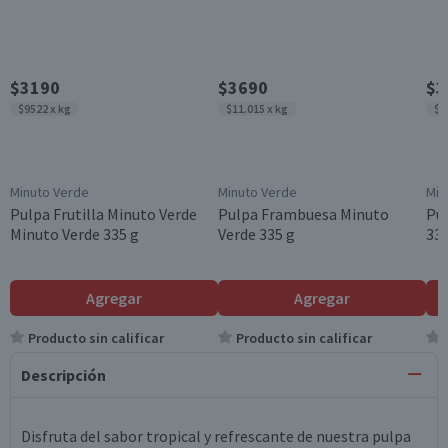
$3190
$3690
$3
$9522 x kg
$11.015 x kg
$1
Minuto Verde
Minuto Verde
Min
Pulpa Frutilla Minuto Verde
Pulpa Frambuesa Minuto
Pu
Minuto Verde 335 g
Verde 335 g
335
Agregar
Agregar
Producto sin calificar
Producto sin calificar
Descripción
Disfruta del sabor tropical y refrescante de nuestra pulpa