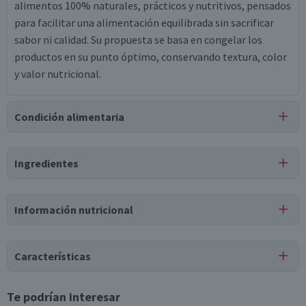
alimentos 100% naturales, prácticos y nutritivos, pensados
para facilitar una alimentación equilibrada sin sacrificar
sabor ni calidad. Su propuesta se basa en congelar los
productos en su punto óptimo, conservando textura, color
y valor nutricional.
Condición alimentaria
Certificación
Ingredientes
Libre de
Gluten
Ingredientes
Información nutricional
piña, azúcar, sucralosa.
Tabla nutricional
Características
Valores
Por cada 1
Por cada 100g/ml
medios
porción
Tipo de Producto
Te podrían interesar
Pulpa de Piña