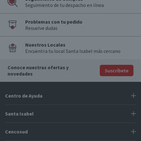
Seguimiento de tu despacho en línea
Problemas con tu pedido
Resuelve dudas
Nuestros Locales
Encuentra tu local Santa Isabel más cercano
Conoce nuestras ofertas y
Suscríbete
novedades
Centro de Ayuda
Problemas con tu pedido
Santa Isabel
Información de pago
Proveedores
Cencosud
Cómo modificar mis datos