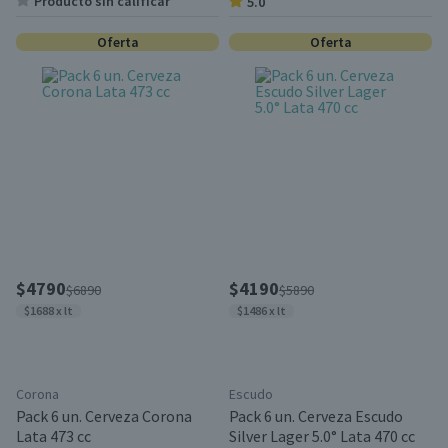
Producto sin calificar
5.0
Oferta
Oferta
$4790
$4190
$6890
$5890
$1688 x lt
$1486 x lt
Corona
Escudo
Pack 6 un. Cerveza Corona
Pack 6 un. Cerveza Escudo
Lata 473 cc
Silver Lager 5.0° Lata 470 cc