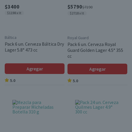
$3400
$5790
$7190
$1198 x lt
$2718 x lt
Báltica
Royal Guard
Pack 6 un. Cerveza Báltica Dry
Pack 6 un. Cerveza Royal
Lager 5.8° 473 cc
Guard Golden Lager 4.5° 355
cc
Agregar
Agregar
5.0
5.0