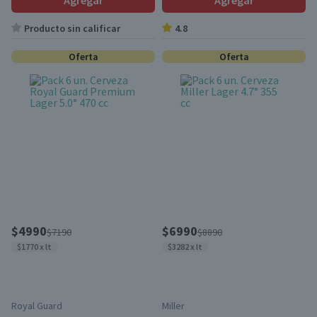
Agregar
Agregar
Producto sin calificar
4.8
Oferta
Oferta
$4990
$6990
$7190
$8890
$1770 x lt
$3282 x lt
Royal Guard
Miller