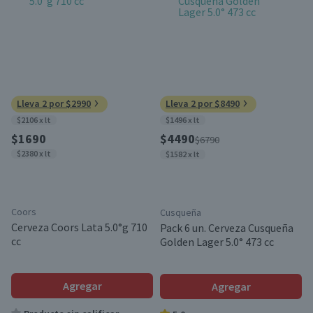
Lleva 2 por $2990
Lleva 2 por $8490
$2106 x lt
$1496 x lt
$1690
$4490
$6790
$2380 x lt
$1582 x lt
Coors
Cusqueña
Cerveza Coors Lata 5.0°g 710
Pack 6 un. Cerveza Cusqueña
cc
Golden Lager 5.0° 473 cc
Agregar
Agregar