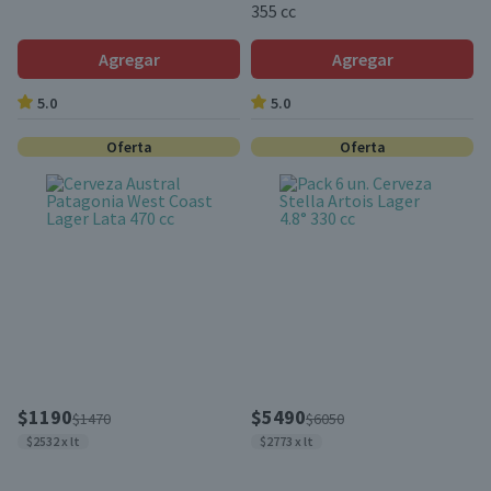
355 cc
Agregar
Agregar
5.0
5.0
Oferta
Oferta
$1190
$5490
$1470
$6050
$2532 x lt
$2773 x lt