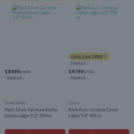
Lleva 2 por $8000
$1418 x lt
$8490
$4790
$9690
$7790
$1999 x lt
$1699 x lt
Stella Artois
Coors
Pack 12 un. Cerveza Stella
Pack 6 un. Cerveza Coors
Artois Lager 5.2° 354 cc
Lager 5.0° 470 cc