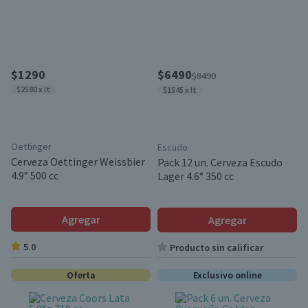
$1290
$6490
$8490
$2580 x lt
$1545 x lt
Oettinger
Escudo
Cerveza Oettinger Weissbier
Pack 12 un. Cerveza Escudo
4.9° 500 cc
Lager 4.6° 350 cc
Agregar
Agregar
5.0
Producto sin calificar
Oferta
Exclusivo online