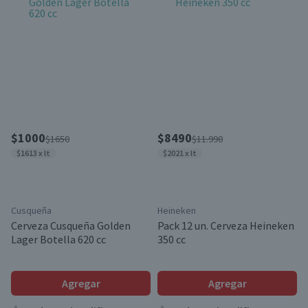
$1000
$8490
$1650
$11.990
$1613 x lt
$2021 x lt
Cusqueña
Heineken
Cerveza Cusqueña Golden
Pack 12 un. Cerveza Heineken
Lager Botella 620 cc
350 cc
Agregar
Agregar