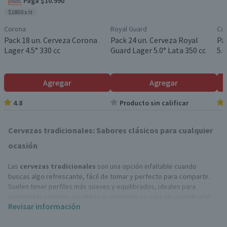
Paga $10.990
$1850 x lt
Corona
Royal Guard
Co
Pack 18 un. Cerveza Corona
Pack 24 un. Cerveza Royal
Pa
Lager 4.5° 330 cc
Guard Lager 5.0° Lata 350 cc
5.0
Agregar
Agregar
4.8
Producto sin calificar
Cervezas tradicionales: Sabores clásicos para cualquier
ocasión
Las
cervezas tradicionales
son una opción infaltable cuando
buscas algo refrescante, fácil de tomar y perfecto para compartir.
Suelen tener perfiles más suaves y equilibrados, ideales para
acompañar comidas, picoteos o reuniones en casa sin complicarte
Revisar información
con estilos demasiado intensos.