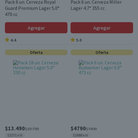
Pack 6 un. Cerveza Royal
Pack 6 un. Cerveza Miller
Guard Premium Lager 5.0°
Lager 4.7° 355 cc
470 cc
Agregar
Agregar
4.4
5.0
Oferta
Oferta
$13.490
$4790
$20.790
$7490
$2271 x lt
$1688 x lt