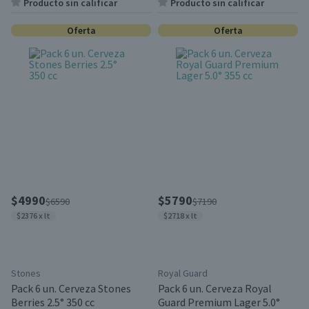
Producto sin calificar
Producto sin calificar
Oferta
Oferta
$4990
$5790
$6590
$7190
$2376 x lt
$2718 x lt
Stones
Royal Guard
Pack 6 un. Cerveza Stones
Pack 6 un. Cerveza Royal
Berries 2.5° 350 cc
Guard Premium Lager 5.0°