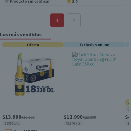
Producto sin calificar
5.0
1
2
Los más vendidos
Oferta
Exclusivo online
L
$1
$13.990
$12.990
$4
$18.890
$22.990
$2355 x lt
$1546 x lt
$1