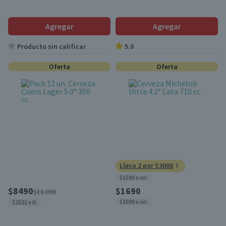
Agregar
Agregar
Producto sin calificar
5.0
Oferta
Oferta
Lleva 2 por $3000
$1500 x un
$8490
$1690
$11.090
$1690 x un
$2021 x lt