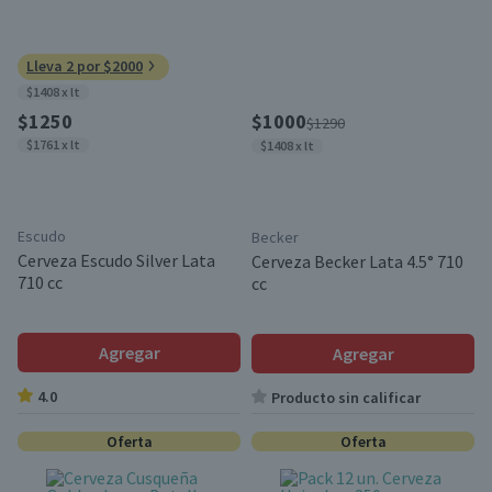
Lleva 2 por $2000
$1408 x lt
$1250
$1000
$1290
$1761 x lt
$1408 x lt
Escudo
Becker
Cerveza Escudo Silver Lata
Cerveza Becker Lata 4.5° 710
710 cc
cc
Agregar
Agregar
4.0
Producto sin calificar
Oferta
Oferta