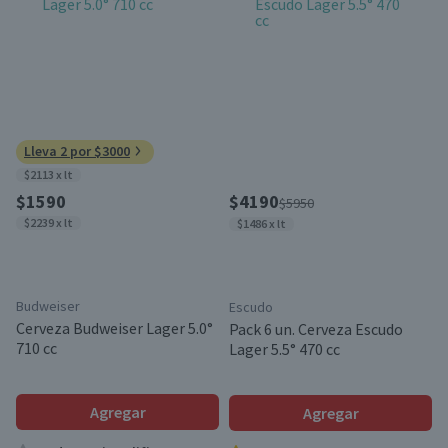
Lleva 2 por $3000
$2113 x lt
$1590
$4190
$5950
$2239 x lt
$1486 x lt
Budweiser
Escudo
Cerveza Budweiser Lager 5.0°
Pack 6 un. Cerveza Escudo
710 cc
Lager 5.5° 470 cc
Agregar
Agregar