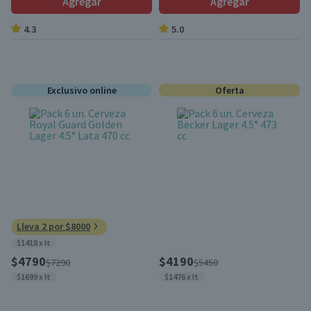
Agregar
Agregar
4.3
5.0
Exclusivo online
Oferta
Lleva 2 por $8000
$1418 x lt
$4790
$4190
$7290
$5450
$1699 x lt
$1476 x lt