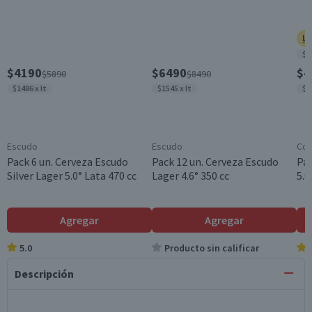
Ll
$1
$4190
$6490
$4
$5890
$8490
$1486 x lt
$1545 x lt
$1
Escudo
Escudo
Coo
Pack 6 un. Cerveza Escudo
Pack 12 un. Cerveza Escudo
Pac
Silver Lager 5.0° Lata 470 cc
Lager 4.6° 350 cc
5.0
Agregar
Agregar
5.0
Producto sin calificar
Descripción