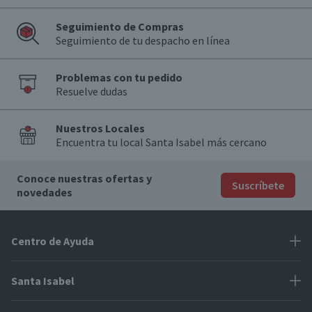
Seguimiento de Compras
Seguimiento de tu despacho en línea
Problemas con tu pedido
Resuelve dudas
Nuestros Locales
Encuentra tu local Santa Isabel más cercano
Conoce nuestras ofertas y
Suscríbete
novedades
Centro de Ayuda
Problemas con tu pedido
Santa Isabel
Información de pago