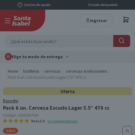
Centro de ayuda
Estado del pedido
Ingresar
Elige tu modo de entrega
Home
botilleria
cervezas
cervezas-tradicionales
Pack 6 un. Cerveza Escudo Lager 5.5° 470 cc
Oferta
Escudo
Pack 6 un. Cerveza Escudo Lager 5.5° 470 cc
Código:
263556-PAK
(
2
comentarios
)
Nota
5.0
1 de 3