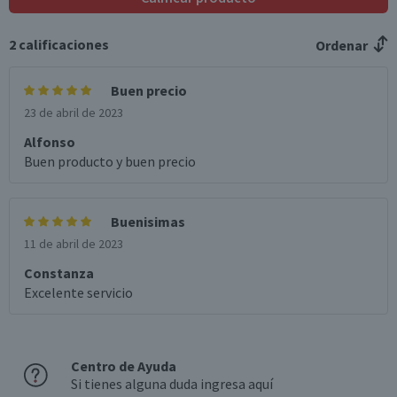
Ligero, malta suave, amargor moderado.
Variedad
2
calificaciones
Ordenar
Rubia
Graduación Alcohólica
Buen precio
5.5°
23 de abril de 2023
Nota
Alfonso
Por Ley la venta de alcohol está prohibida para menores
Buen producto y buen precio
de 18 años.
Garantía Mínima Legal
Válida hasta su fecha de caducidad
Buenisimas
11 de abril de 2023
Constanza
Excelente servicio
Centro de Ayuda
Si tienes alguna duda ingresa aquí